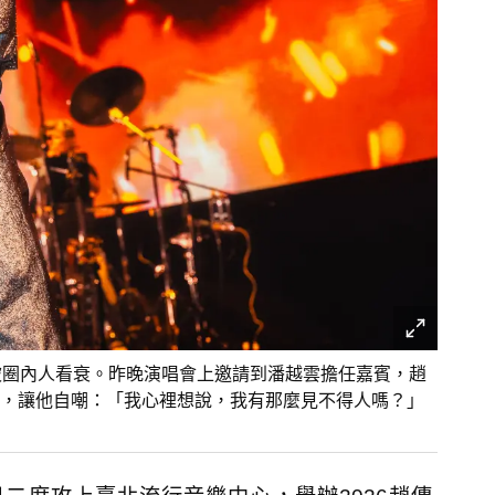
被圈內人看衰。昨晚演唱會上邀請到潘越雲擔任嘉賓，趙
，讓他自嘲：「我心裡想說，我有那麼見不得人嗎？」