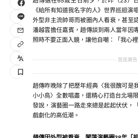
趙傳選在65歲生日前夕，於昨（23）
《給所有知道我名字的人》世界巡迴演唱
外型非主流帥哥而被圈內人看衰，甚至
潘越雲擔任嘉賓，趙傳談到兩人當年因
照時不要正面入鏡，讓他自嘲：「我心裡
我是廣告
趙傳昨晚除了把歷年經典〈我很醜可是
小小鳥〉全數唱盡，還精心打造台北場限
發說，演藝圈一路走來總是起起伏伏，
戲劇化的高低潮。
趙傳因外型被看衰 闖蕩演藝圈38年「