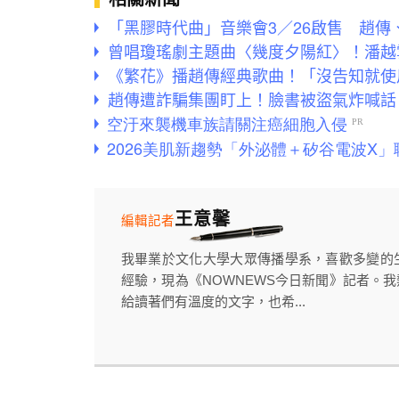
「黑膠時代曲」音樂會3／26啟售 趙傳
曾唱瓊瑤劇主題曲〈幾度夕陽紅〉！潘越
《繁花》播趙傳經典歌曲！「沒告知就使
趙傳遭詐騙集團盯上！臉書被盜氣炸喊話
王意馨
編輯記者
我畢業於文化大學大眾傳播學系，喜歡多變的
經驗，現為《NOWNEWS今日新聞》記者。
給讀著們有溫度的文字，也希...