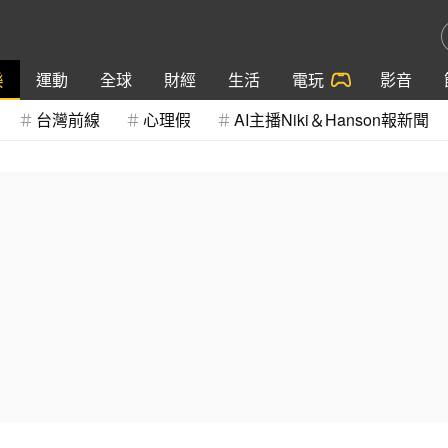
樂
運動
全球
財經
生活
電玩
影音
台灣前線
心理假
AI主播Niki＆Hanson報新聞