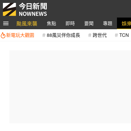
颱風來襲
娛
焦點
即時
要聞
專題
新電玩大觀園
88風災伴你成長
跨世代
TCN