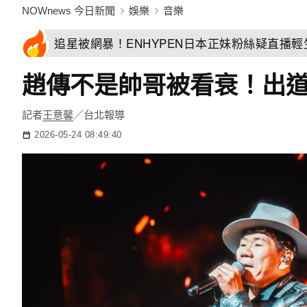
NOWnews 今日新聞
娛樂
音樂
追星被網暴！ENHYPEN日本正妹粉絲疑直播
趙傳不是帥哥被看衰！出道
記者
王意馨
／台北報導
2026-05-24 08:49:40