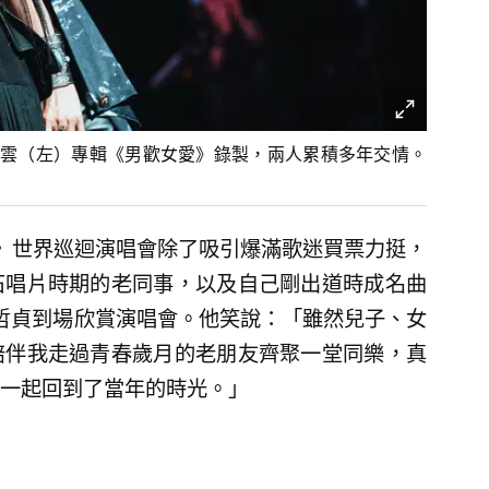
雲（左）專輯《男歡女愛》錄製，兩人累積多年交情。
人》世界巡迴演唱會除了吸引爆滿歌迷買票力挺，
石唱片時期的老同事，以及自己剛出道時成名曲
哲貞到場欣賞演唱會。他笑說：「雖然兒子、女
陪伴我走過青春歲月的老朋友齊聚一堂同樂，真
一起回到了當年的時光。」