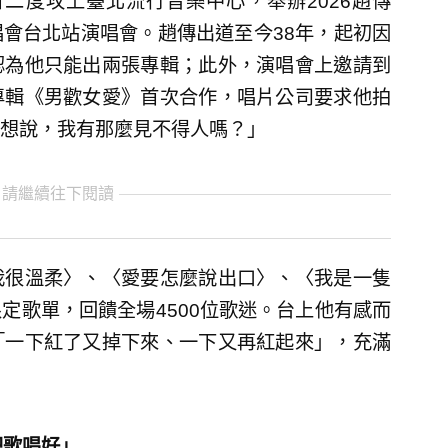
日二度攻上臺北流行音樂中心，舉辦2026趙傳
會台北站演唱會。趙傳出道至今38年，起初因
認為他只能出兩張專輯；此外，演唱會上邀請到
專輯《男歡女愛》首次合作，唱片公司要求他拍
想說，我有那麼見不得人嗎？」
 請繼續往下閱讀
我很溫柔〉、〈愛要怎麼說出口〉、〈我是一隻
定歌單，回饋全場4500位歌迷。台上他有感而
「一下紅了又掉下來、一下又再紅起來」，充滿
把歌唱好」