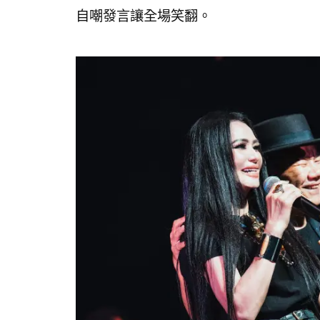
自嘲發言讓全場笑翻。