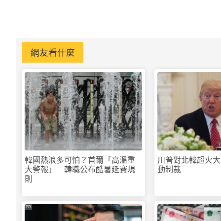
網友看什麼
韓國熱浪多可怕？首爾「高溫重
川普對北韓超火大
大警報」 韓職公布酷暑延賽規
動制裁
則
PR