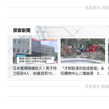
我是廣告 請
探索新聞
日本驚傳隨機砍人！男子持
「才剛裝潢完就成廢墟」永
刀狂砍4人 80歲翁到10多
旺購物中心二樓崩落 2女
歲少女全遭殃
性當場罹難
我是廣告 請