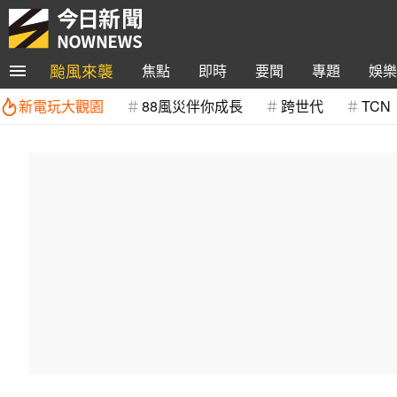
颱風來襲
焦點
即時
要聞
專題
娛樂
新電玩大觀園
88風災伴你成長
跨世代
TCN