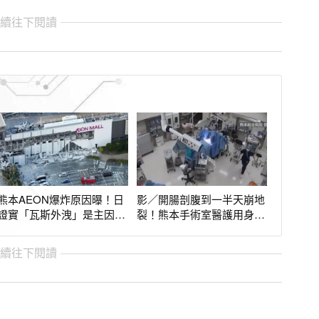
繼續往下閱讀
熊本AEON爆炸原因曝！日
影／開腸剖腹到一半天崩地
證實「瓦斯外洩」是主因
裂！熊本手術室醫護用身體
漏氣位置仍是謎
擋死神畫面曝
繼續往下閱讀