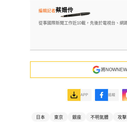
蔡姍伶
編輯記者
從事國際新聞工作近10載，先後於電視台、網
將NOWNE
APP
追蹤
日本
東京
銀座
不明氣體
攻擊