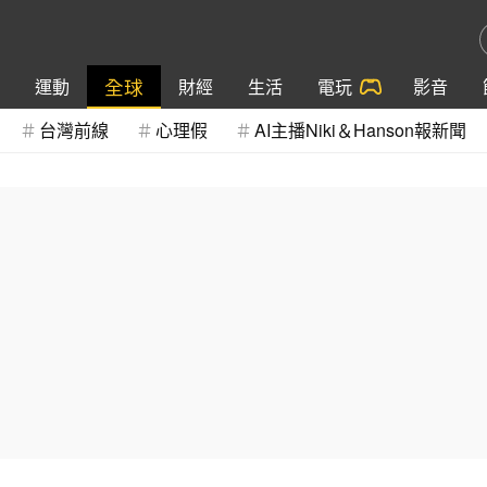
全球
運動
財經
生活
電玩
影音
台灣前線
心理假
AI主播Niki＆Hanson報新聞