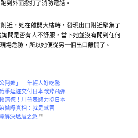
刻跑到外面撥打了消防電話。
在附近，她在離開大樓時，發現出口附近聚集了
處詢問是否有人不舒服，當下她並沒有聞到任何
現場危險，所以她便從另一個出口離開了。
公阿嬤」 年輕人好吃驚
戰爭延遲交付日本戰斧飛彈
賴清德！川普表態力挺日本
染醫曝真相：就是感冒