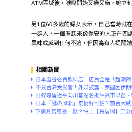
ATM區域後，喉嚨開始又癢又麻，她立
另1位60多歲的婦女表示，自己當時就
一群人，一個看起來像保安的人正在四
異味或感到任何不適，但因為有人提醒她
相關新聞
日本澀谷必買飲料店！店員全是「超潮阿
不只台灣受影響！外媒披露：美國因伊朗
日媒曝習近平向川普點名批評高市早苗、
日本「謎の風邪」疫情好可怕？前台大感