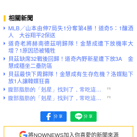
相關新聞
MLB／山本由伸7局失1分奪第4勝！道奇5：1釀酒
人 大谷翔平2保送
道奇老將赫南德茲明歸隊！金慧成遭下放機率大
增？1原因恐被犧牲
貝茲缺席32戰後回歸！道奇內野新星遭下放3A 金
慧成穩坐二壘防區
貝茲最快下周歸隊！金慧成有生存危機？洛媒點下
放1人讓韓媒狂喜
分享
分享
將NOWNEWS加入你喜愛的新聞來源