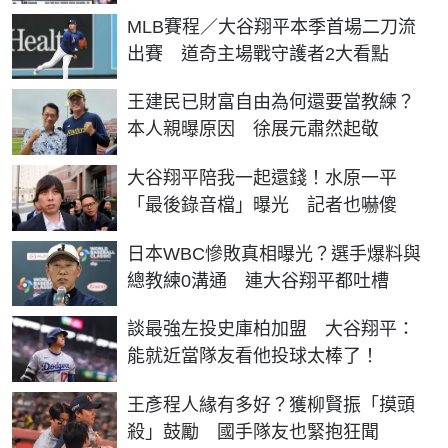
MLB賽程／大谷翔平本季首場二刀流
出賽 道奇主場戰守護者2大看點
王建民已財富自由為何還要當教練？
本人親曝原因 徐展元肅然起敬
大谷翔平陪我一起還錢！水原一平
「最後錄音檔」曝光 記者也嚇傻
日本WBC慘敗真相曝光？選手爆料與
總教練0溝通 連大谷翔平都吐槽
談最強左投史庫柏加盟 大谷翔平：
能就近當隊友看他投球太棒了！
王彥程人緣有多好？獲柳賢振「摸頭
殺」鼓勵 國手隊友也緊抱狂聞