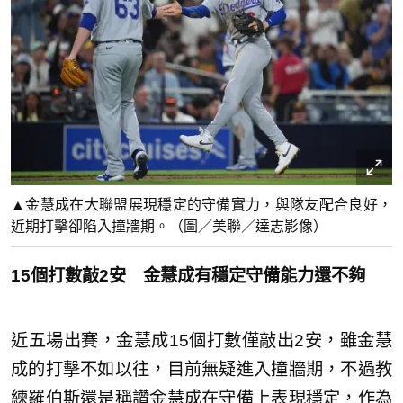
▲金慧成在大聯盟展現穩定的守備實力，與隊友配合良好，
近期打擊卻陷入撞牆期。（圖／美聯／達志影像）
15個打數敲2安 金慧成有穩定守備能力還不夠
近五場出賽，金慧成15個打數僅敲出2安，雖金慧
成的打擊不如以往，目前無疑進入撞牆期，不過教
練羅伯斯還是稱讚金慧成在守備上表現穩定，作為