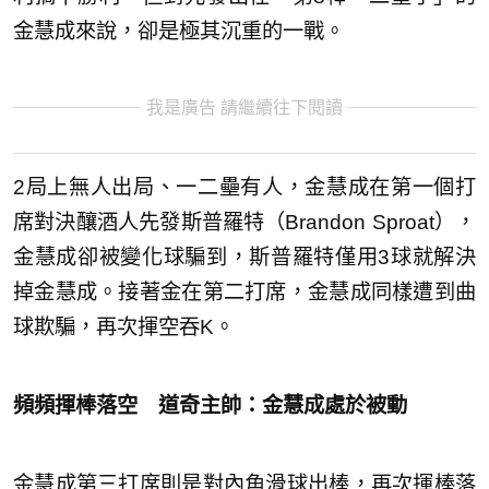
金慧成來說，卻是極其沉重的一戰。
我是廣告 請繼續往下閱讀
2局上無人出局、一二壘有人，金慧成在第一個打
席對決釀酒人先發斯普羅特（Brandon Sproat），
金慧成卻被變化球騙到，斯普羅特僅用3球就解決
掉金慧成。接著金在第二打席，金慧成同樣遭到曲
球欺騙，再次揮空吞K。
頻頻揮棒落空 道奇主帥：金慧成處於被動
金慧成第三打席則是對內角滑球出棒，再次揮棒落