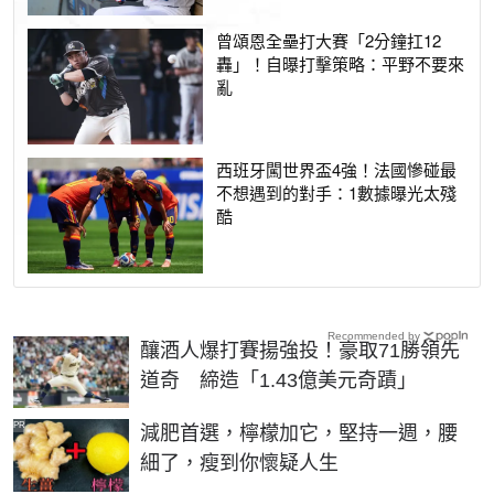
曾頌恩全壘打大賽「2分鐘扛12
轟」！自曝打擊策略：平野不要來
亂
西班牙闖世界盃4強！法國慘碰最
不想遇到的對手：1數據曝光太殘
酷
Recommended by
釀酒人爆打賽揚強投！豪取71勝領先
道奇 締造「1.43億美元奇蹟」
PR
減肥首選，檸檬加它，堅持一週，腰
細了，瘦到你懷疑人生