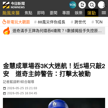
颱風來襲
運動
焦點
即時
要聞
專題
娛樂
全
新電玩大觀園
88風災伴你成長
跨世代
TCN
道奇滿手王牌為何還吞6連敗？1數據揭投手失控原
因 史奈爾成救兵
金慧成單場吞3K大迷航！近5場只敲2
安 道奇主帥警告：打擊太被動
記者藍誼軒/綜合報導
2026-05-25 15:21:03
2026-05-25 16:04:45