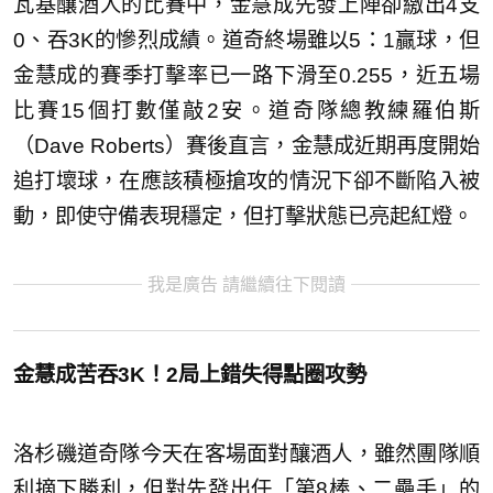
瓦基釀酒人的比賽中，金慧成先發上陣卻繳出4支
0、吞3K的慘烈成績。道奇終場雖以5：1贏球，但
金慧成的賽季打擊率已一路下滑至0.255，近五場
比賽15個打數僅敲2安。道奇隊總教練羅伯斯
（Dave Roberts）賽後直言，金慧成近期再度開始
追打壞球，在應該積極搶攻的情況下卻不斷陷入被
動，即使守備表現穩定，但打擊狀態已亮起紅燈。
我是廣告 請繼續往下閱讀
金慧成苦吞3K！2局上錯失得點圈攻勢
洛杉磯道奇隊今天在客場面對釀酒人，雖然團隊順
利摘下勝利，但對先發出任「第8棒、二壘手」的