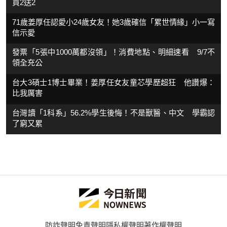
買2送2
71歲姜厚任認愛小24歲女友！她3歲確信「累世情緣」小一寫
信示愛
發票「5張中1000萬都沒領」！消費地點、明細速看 9/7不
領全充公
台大3碩士1博士畢業！姜厚任女友童芯學歷超狂 他讚爆：
比我厲害
台灣讀「1科系」56.2%學生後悔！不是獸醫、中文 學霸認
了窮又累
防詐聲明
免責聲明
隱私權聲明
著作權聲明