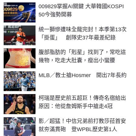
PR
009829掌握AI關鍵 大華韓國KOSPI
50今強勢開募
統一獅慘遭味全龍完封！本季第13次
「掛蛋」 創隊史37年最差紀錄
PR
腹部脂肪的「剋星」找到了，常吃這
幾物，吃走大肚囊，瘦出小蠻腰
MLB／教士搶Hosmer 開出7年長約
柯瑞是歷史前五超巨！傳奇名宿給出
原因：他從詹姆斯手中搶走4冠
影／超猛！中信兄弟前打教莎菈首安
就夯滿貫砲 登WPBL歷史第1人