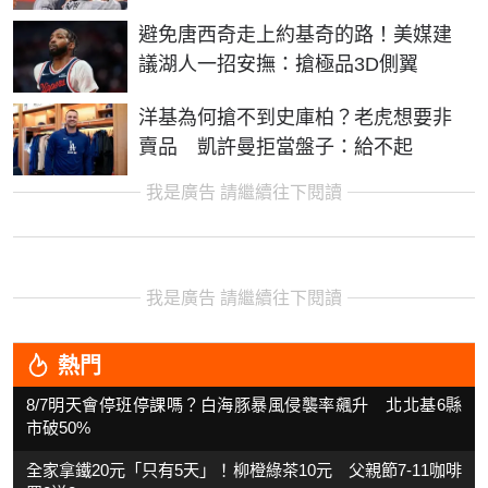
避免唐西奇走上約基奇的路！美媒建
議湖人一招安撫：搶極品3D側翼
洋基為何搶不到史庫柏？老虎想要非
賣品 凱許曼拒當盤子：給不起
我是廣告 請繼續往下閱讀
我是廣告 請繼續往下閱讀
熱門
8/7明天會停班停課嗎？白海豚暴風侵襲率飆升 北北基6縣
市破50%
全家拿鐵20元「只有5天」！柳橙綠茶10元 父親節7-11咖啡