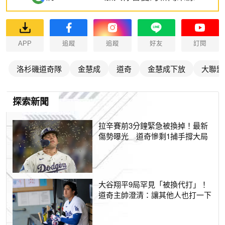
APP
追蹤
追蹤
好友
訂閱
洛杉磯道奇隊
金慧成
道奇
金慧成下放
大聯盟
探索新聞
拉辛賽前3分鐘緊急被換掉！最新
傷勢曝光 道奇慘剩1捕手撐大局
大谷翔平9局罕見「被換代打」！
道奇主帥澄清：讓其他人也打一下