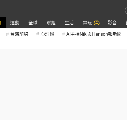
樂
運動
全球
財經
生活
電玩
影音
台灣前線
心理假
AI主播Niki＆Hanson報新聞