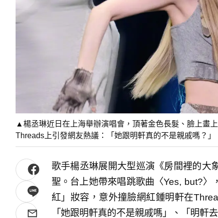
▲楊丞琳近日在上海舉辦演唱會，頂著金色長髮、臉上畫上
Threads上引發網友熱議：「她跟明軒真的不是親戚嗎？
歌手楊丞琳展開大型巡演《房間裡的大
聖。台上她帶來唱跳歌曲〈Yes, but
紅」妝容，意外撞臉網紅鍾明軒在Thre
「她跟明軒真的不是親戚嗎」、「明軒去