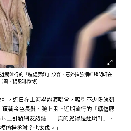
近期流行的「曬傷腮紅」妝容，意外撞臉網紅鍾明軒在
」（圖／楊丞琳微博）
象》，近日在上海舉辦演唱會，吸引不少粉絲朝
?〉，頂著金色長髮、臉上畫上近期流行的「曬傷腮
ads上引發網友熱議：「真的覺得是鍾明軒」、
模仿楊丞琳？也太像。」