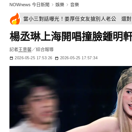
NOWnews 今日新聞
娛樂
音樂
當小三對話曝光！姜厚任女友搶別人老公 還對
楊丞琳上海開唱撞臉鍾明
記者
王意馨
／綜合報導
2026-05-25 17:53:26
2026-05-25 17:57:34