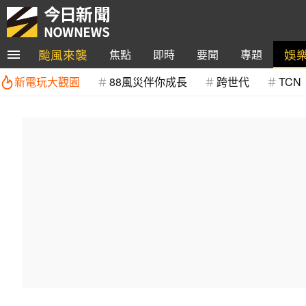
颱風來襲
娛
焦點
即時
要聞
專題
新電玩大觀園
88風災伴你成長
跨世代
TCN