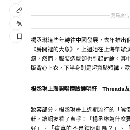
我是廣告
楊丞琳這些年轉往中國發展，去年推出個人專輯
《房間裡的大象》。上週她在上海舉辦
癮，然而，服裝造型卻也引起討論。其
版背心上衣，下半身則是超寬鬆短褲，露
楊丞琳上海開唱撞臉鍾明軒 Threads
妝容部分，楊丞琳畫上近期流行的「曬
軒，讓網友看了直呼：「楊丞琳為什麼
好」、「這真的不是鍾明軒嗎？」、