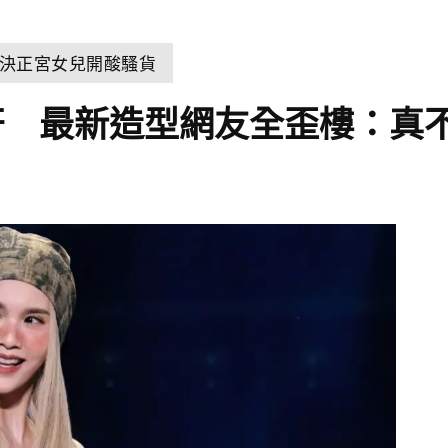
決正宮女兒開酸騷貨
軒 最新造型網友全歪樓：真