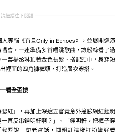
 請繼續往下閱讀
《有且Only in Echoes》，並展開巡演
演唱會，一連準備多首唱跳歌曲，讓粉絲看了過
中一套楊丞琳頂著金色長髮、搭配頭巾，身穿短
出裡面的四角褲褲頭，打造層次穿搭。
友一看全歪樓
傷腮紅」，再加上深邃五官竟意外撞臉網紅鍾明
要一直反串鍾明軒啊？」、「鍾明軒，把褲子穿
「我要說一句老實話，鍾明軒這樣打扮蠻好看