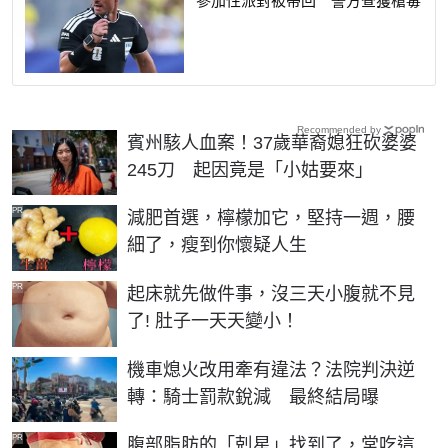
Recommended by
賓州駭人血案！37歲華裔媳狂砍婆婆
245刀 起因竟是「小姑要來」
PR
減肥首選，檸檬加它，堅持一週，腰
細了，瘦到你懷疑人生
PR
起床就先做件事，沒三天小腹就不見
了! 肚子一天天變小！
機車熄火改用牽有違法？法院判決逆
轉：騎士罰款銳減 最終結局曝
PR
腹部脂肪的「剋星」找到了，常吃這