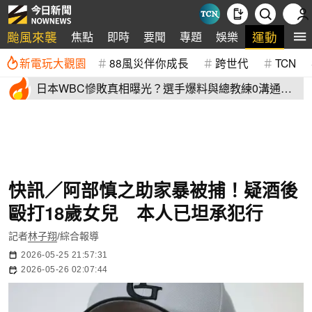
颱風來襲
運動
焦點
即時
要聞
專題
娛樂
全
新電玩大觀園
88風災伴你成長
跨世代
TCN
日本WBC慘敗真相曝光？選手爆料與總教練0溝通
連大谷翔平都吐槽
快訊／阿部慎之助家暴被捕！疑酒後
毆打18歲女兒 本人已坦承犯行
記者
林子翔
/綜合報導
2026-05-25 21:57:31
2026-05-26 02:07:44