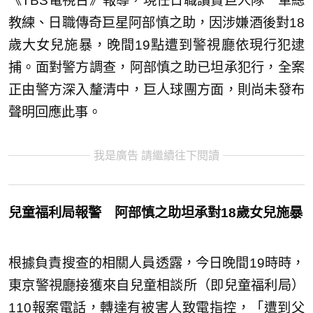
《TBS電視台》報導，現任日職讀賣巨人隊一軍總
教練、日職傳奇巨星阿部慎之助，因涉嫌酒後對18
歲大女兒施暴，晚間19點遭到警視廳依現行犯逮
捕。面對警方調查，阿部慎之助已坦承犯行，全案
正由警方深入釐清中，巨人球團方面，則尚未發布
聲明回應此事。
我是廣告 請繼續往下閱讀
兒童福利局報警 阿部慎之助坦承對18歲女兒施暴
根據負責搜查的相關人員透露，今日晚間19時時，
東京警視廳接獲來自兒童相談所（即兒童福利局）
110報案電話，轉達有被害人致電指控，「遭到父