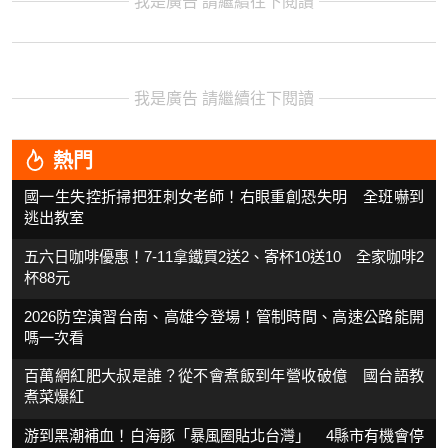
我是廣告 請繼續往下閱讀
我是廣告 請繼續往下閱讀
熱門
國一生失控折掃把狂刺女老師！右眼重創恐失明 全班嚇到
逃出教室
五六日咖啡優惠！7-11拿鐵買2送2、寄杯10送10 全家咖啡2
杯88元
2026防空演習台南、高雄今登場！管制時間、高速公路能開
嗎一次看
百萬網紅肥大叔是誰？從不會煮飯到年營收破億 國台語教
煮菜爆紅
游到黑潮補血！白海豚「暴風圈貼北台灣」 4縣市有機會停