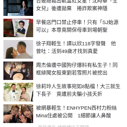
台玻總裁出軌當紅女星！沈時華「生
女兒」後遭拋棄 捲詐欺案神隱
早餐店門口禁止停車！只有「SJ始源
可以」本尊竟開保母車到場朝聖
徐子翔輕生！譚以欣118字發聲 他
曾吐：活到49歲才找到真愛
周杰倫遭中國狗仔爆料有私生子！同
框緋聞女股東劉若雪照片被挖出
徐莉玲人生故事宛如8點檔！大三就生
下長子 竟遭前夫騙小孩夭折
被網暴輕生！ENHYPEN西村力粉絲
Mina住處被公開 1細節讓人鼻酸