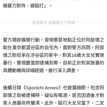
親暴力對待、被毆打」。
我是廣告 請繼續往下閱讀
警方隨即展開行動，發現案發地點正位於阿部慎之
助在東京都澀谷區的自宅內，面對警方訊問，阿部
慎之助坦承在涉谷區的家中，對其18歲大女兒實施
暴行，警視廳當即逮捕到案，目前正針對其施暴的
具體動機與詳細經過，進行深入調查。
後續日媒《Sponichi Annex》也披露細節，包含阿
部慎之助被逮捕時，疑似有喝酒，是否因酒後才對
家人施暴尚待釐清。此外，毆打大女兒當下，二女