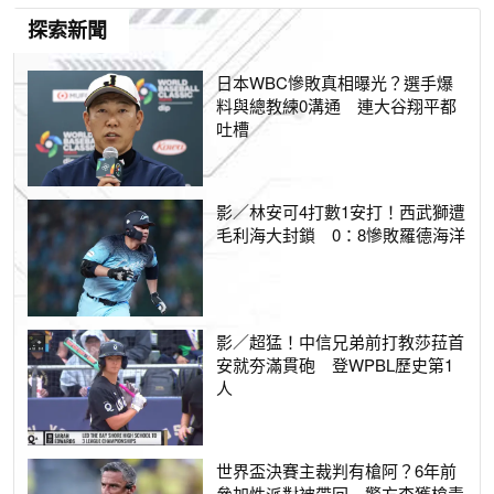
探索新聞
日本WBC慘敗真相曝光？選手爆
料與總教練0溝通 連大谷翔平都
吐槽
影／林安可4打數1安打！西武獅遭
毛利海大封鎖 0：8慘敗羅德海洋
影／超猛！中信兄弟前打教莎菈首
安就夯滿貫砲 登WPBL歷史第1
人
世界盃決賽主裁判有槍阿？6年前
參加性派對被帶回 警方查獲槍毒