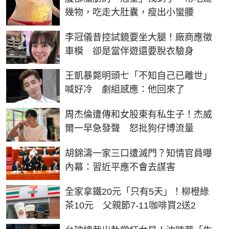
幾物，吃走大肚囊，瘦出小蠻腰
李冠儀昔控試鏡要坐大腿！廠商應徵
車模 卻是當伴遊還要脫衣驗身
王凱暴斃明頭七「不知自己已離世」
喊好冷 劇組感應：他回來了
周杰倫遭傳和女股東有私生子！杰威
爾一早急發聲 怒批狗仔博流量
胡錦濤一家三口遭滅門？知情官員曝
內幕：習近平應不會去謀害
全家拿鐵20元「只有5天」！柳橙綠
茶10元 父親節7-11咖啡買2送2