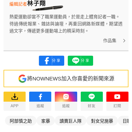
林子翔
編輯記者
熱愛運動卻當不了職業運動員，於是走上體育記者一職。
待過傳統報業、雜誌與論壇，再重回網路新媒體，期望透
過文字，傳遞更多運動場上的精采時刻。
作品集
分享
分享
將NOWNEWS加入你喜愛的新聞來源
APP
追蹤
追蹤
好友
訂閱
阿部慎之助
家暴
讀賣巨人隊
對女兒施暴
日職