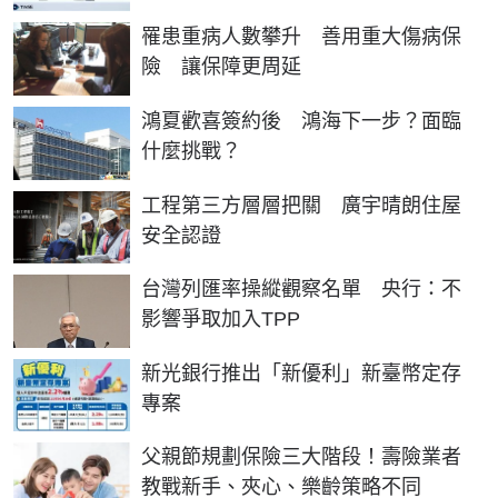
罹患重病人數攀升 善用重大傷病保
險 讓保障更周延
鴻夏歡喜簽約後 鴻海下一步？面臨
什麼挑戰？
工程第三方層層把關 廣宇晴朗住屋
安全認證
台灣列匯率操縱觀察名單 央行：不
影響爭取加入TPP
新光銀行推出「新優利」新臺幣定存
專案
父親節規劃保險三大階段！壽險業者
教戰新手、夾心、樂齡策略不同