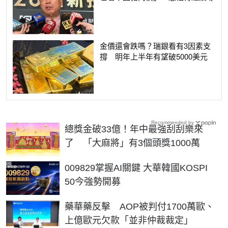
金價還會跌嗎？瑞銀看有3因素支
撐 明年上半年有望破5000美元
Recommended by
總獎金破33億！年中最強刮刮樂來
了 「大麻將」有3個頭獎1000萬
PR
009829掌握AI關鍵 大華韓國KOSPI
50今強勢開募
藥華藥反擊 AOP被判付1700萬歐、
上億歐元欠款「並非仲裁裁定」