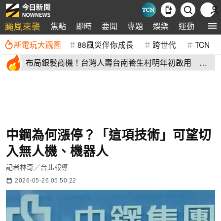
颱風來襲
焦點
即時
要聞
專題
娛樂
運動
全球
新電玩大觀園
88風災伴你成長
跨世代
TCN
布局銀髮商機！台灣人壽台南養生村明年初啟用 月
繳4萬就能入住
中鋼為何漲停？「這項技術」可望切
入無人機、機器人
記者林奇／台北報導
2026-05-26 05:50:22