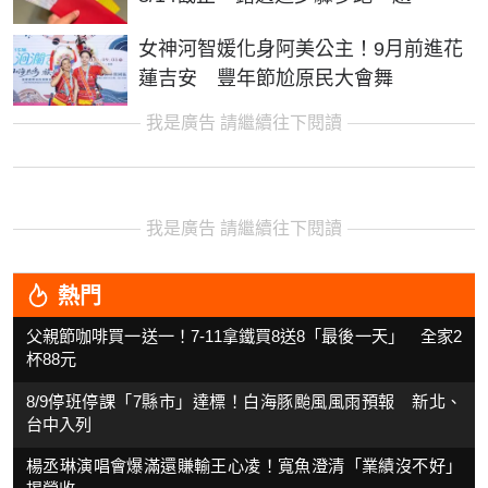
女神河智媛化身阿美公主！9月前進花
蓮吉安 豐年節尬原民大會舞
我是廣告 請繼續往下閱讀
我是廣告 請繼續往下閱讀
熱門
父親節咖啡買一送一！7-11拿鐵買8送8「最後一天」 全家2
杯88元
8/9停班停課「7縣市」達標！白海豚颱風風雨預報 新北、
台中入列
楊丞琳演唱會爆滿還賺輸王心凌！寬魚澄清「業績沒不好」