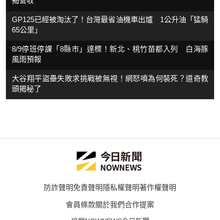
揭營收
GP125已經被淘汰了！台灣最省油機車出爐 1公升油「猛騎
65公里」
8/9停班停課「8縣市」達標！新北、桃竹苗都入列 白海豚
風雨預報
大谷翔平盜壘失敗求挑戰被無視！網怒噴為何裝死？道奇教
頭揭秘了
防詐聲明
免責聲明
隱私權聲明
著作權聲明
會員條款
關於我們
合作提案