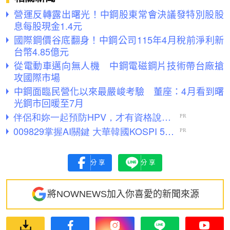
營運反轉露出曙光！中鋼股東常會決議發特別股股
息每股現金1.4元
國際鋼價谷底翻身！中鋼公司115年4月稅前淨利新
台幣4.85億元
從電動車邁向無人機 中鋼電磁鋼片技術帶台廠搶
攻國際市場
中鋼面臨民營化以來最嚴峻考驗 董座：4月看到曙
光鋼市回暖至7月
分享
分享
將NOWNEWS加入你喜愛的新聞來源