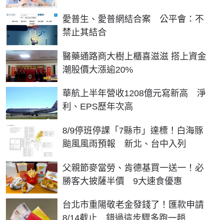
愛普生、愛普網結合案 公平會：不
禁止其結合
醫藥通路商大樹上櫃喜滋滋 搭上資金
潮股價大漲逾20%
華航上半年營收1208億元寫新高 淨
利、EPS歷年次高
8/9停班停課「7縣市」達標！白海豚
颱風風雨預報 新北、台中入列
父親節麥當勞、肯德基買一送一！必
勝客大披薩半價 9大速食優惠
台北市重陽敬老金發錢了！匯款申請
8/14截止 錯過這步驟多跑一趟