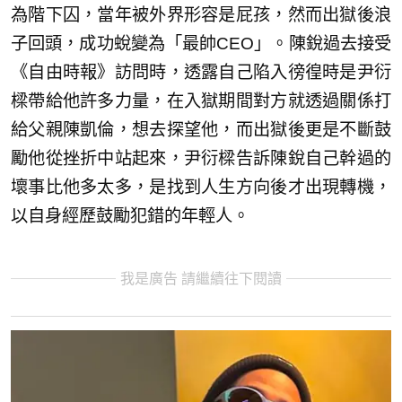
為階下囚，當年被外界形容是屁孩，然而出獄後浪
子回頭，成功蛻變為「最帥CEO」。陳銳過去接受
《自由時報》訪問時，透露自己陷入徬徨時是尹衍
樑帶給他許多力量，在入獄期間對方就透過關係打
給父親陳凱倫，想去探望他，而出獄後更是不斷鼓
勵他從挫折中站起來，尹衍樑告訴陳銳自己幹過的
壞事比他多太多，是找到人生方向後才出現轉機，
以自身經歷鼓勵犯錯的年輕人。
我是廣告 請繼續往下閱讀