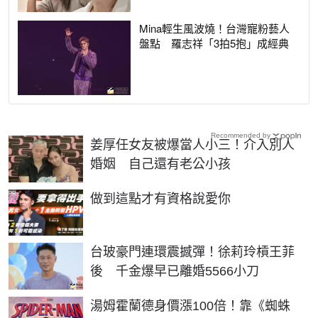
Mina輕生風波燒！台灣寵粉藝人
盤點 羅志祥「3拍5抱」成經典
Recommended by
姜厚任女友被爆當人小三！介入別人
婚姻 自己還有老公小孩
PR
做到這點才有資格說愛你
台玻豪門連環震撼彈！徐莉玲槓王菲
後 千金爆早已離婚5566小刀
湯姆霍蘭德身價漲100倍！靠《蜘蛛