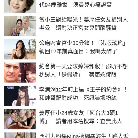
代94歲離世 演員兒心痛證實
當小三對話曝光！姜厚任女友搶別人
老公 還對決正宮女兒開酸騷貨
公廁密會富少30分鐘！「港版瑤瑤」
親回12年前真面目：我喝太醉了
約會第一天要求婷婷卸妝！邵昕不想
枕邊人「是假貨」 蔡康永傻眼
李潤潤12年前上過《王子的約會》！
和帥哥配對成功 死訊嚇壞粉絲
姜厚任小24歲女友「擁台大3碩1
博」 讀者用本名搜尋：查無此人
西村力粉絲Mina遭網暴輕生！路人淚