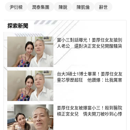
尹衍樑
潤泰集團
陳銳
陳凱倫
辭世
探索新聞
當小三對話曝光！姜厚任女友搶別
人老公 還對決正宮女兒開酸騷貨
台大3碩士1博士畢業！姜厚任女友
童芯學歷超狂 他讚爆：比我厲害
姜厚任女友被爆當小三！殺到醫院
槓正宮女兒 情夫開刀被吵到心悸