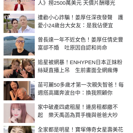
人》撈2500萬美元 天價片酬曝光
遭勸小心詐騙！姜厚任深夜發聲 護
愛小24歲台大女友：是我佔便宜
曾長達一年不近女色！姜厚任情史豐
富卻不婚 吐原因自認和尚命
追星被網暴！ENHYPEN日本正妹粉
絲疑直播上吊 生前畫面全網瘋傳
苗可麗50多歲才第一次親失智爸！每
週搭高鐵奔波台中：換我照顧你
家中破產四處租屋！連房租都繳不
起 樂天禹菡為買手機與爸爸大吵
全家都是明星！寶塚傳奇女星壽美花