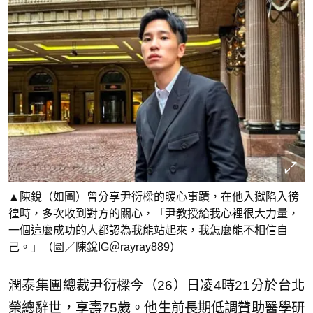
▲陳銳（如圖）曾分享尹衍樑的暖心事蹟，在他入獄陷入徬
徨時，多次收到對方的關心，「尹教授給我心裡很大力量，
一個這麼成功的人都認為我能站起來，我怎麼能不相信自
己。」（圖／陳銳IG＠rayray889）
潤泰集團總裁尹衍樑今（26）日凌4時21分於台北
榮總辭世，享壽75歲。他生前長期低調贊助醫學研