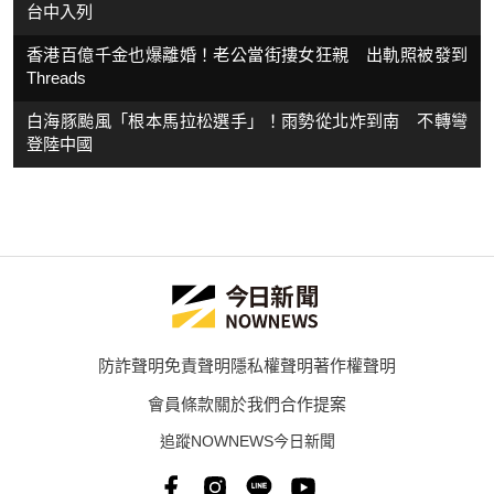
台中入列
香港百億千金也爆離婚！老公當街摟女狂親 出軌照被發到
Threads
白海豚颱風「根本馬拉松選手」！雨勢從北炸到南 不轉彎
登陸中國
防詐聲明
免責聲明
隱私權聲明
著作權聲明
會員條款
關於我們
合作提案
追蹤NOWNEWS今日新聞