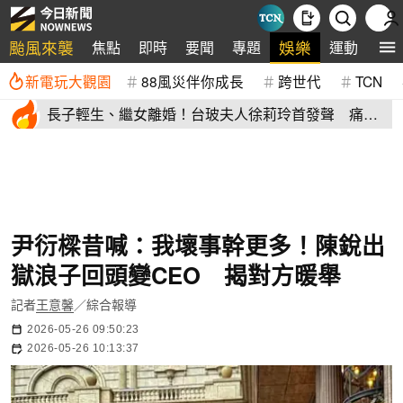
颱風來襲
娛樂
焦點
即時
要聞
專題
運動
全
新電玩大觀園
88風災伴你成長
跨世代
TCN
長子輕生、繼女離婚！台玻夫人徐莉玲首發聲 痛揭
徐子翔逝世真相
尹衍樑昔喊：我壞事幹更多！陳銳出
獄浪子回頭變CEO 揭對方暖舉
記者
王意馨
／綜合報導
2026-05-26 09:50:23
2026-05-26 10:13:37