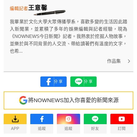
王意馨
編輯記者
我畢業於文化大學大眾傳播學系，喜歡多變的生活因此踏
入新聞業，並累積了多年的娛樂編輯與記者經驗，現為
《NOWNEWS今日新聞》記者。我熱衷於挖掘人物故事，
並樂於與不同背景的人交流、帶給讀著們有溫度的文字，
也希...
作品集
分享
分享
將NOWNEWS加入你喜愛的新聞來源
APP
追蹤
追蹤
好友
訂閱