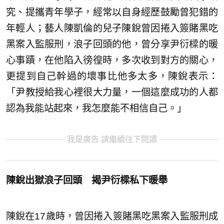
究、提攜青年學子，經常以自身經歷鼓勵曾犯錯的
年輕人；藝人陳凱倫的兒子陳銳曾因捲入簽賭黑吃
黑案入監服刑，浪子回頭的他，曾分享尹衍樑的暖
心事蹟，在他陷入徬徨時，多次收到對方的關心，
更提到自己幹過的壞事比他多太多，陳銳表示：
「尹教授給我心裡很大力量，一個這麼成功的人都
認為我能站起來，我怎麼能不相信自己。」
我是廣告 請繼續往下閱讀
陳銳出獄浪子回頭 揭尹衍樑私下暖舉
陳銳在17歲時，曾因捲入簽賭黑吃黑案入監服刑成