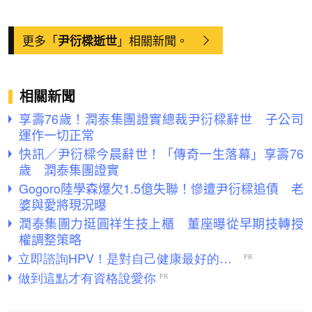
更多「
」相關新聞。
尹衍樑逝世
相關新聞
享壽76歲！潤泰集團證實總裁尹衍樑辭世 子公司
運作一切正常
快訊／尹衍樑今晨辭世！「傳奇一生落幕」享壽76
歲 潤泰集團證實
Gogoro陸學森爆欠1.5億失聯！慘遭尹衍樑追債 老
婆與愛將現況曝
潤泰集團力挺圓祥生技上櫃 董座曝從早期技轉授
權調整策略