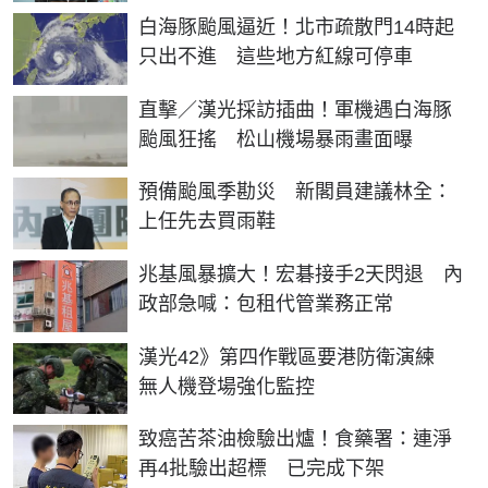
白海豚颱風逼近！北市疏散門14時起
只出不進 這些地方紅線可停車
直擊／漢光採訪插曲！軍機遇白海豚
颱風狂搖 松山機場暴雨畫面曝
預備颱風季勘災 新閣員建議林全：
上任先去買雨鞋
兆基風暴擴大！宏碁接手2天閃退 內
政部急喊：包租代管業務正常
漢光42》第四作戰區要港防衛演練
無人機登場強化監控
致癌苦茶油檢驗出爐！食藥署：連淨
再4批驗出超標 已完成下架