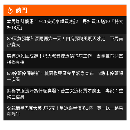
熱門
本周咖啡優惠！7-11美式拿鐵買2送2 寄杯買10送10「特大
杯18元」
8/9天氣預報》豪雨再炸一天！白海豚颱風明天才走 下周南
部變天
突猝逝死因成謎！肥大叔暴瘦遭猜抱病工作 團隊宣布開直
播揭真相
8/9停班停課最新！桃園復興區今早緊急宣布 3縣市停班課
一次看
純棉衣服流汗為什麼臭爆？苦主哭這材質才魔王 專家：重
磅三倍臭
父親節星巴克大美式75元！星冰樂半價多1杯 買一送一路易
莎咖啡