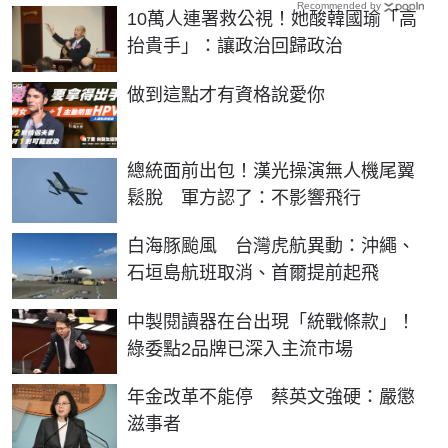
Recommended by
10萬人連署救公視！她酸韓國瑜「高
抬貴手」：讓政治回歸政治
PR
做到這點才有資格說愛你
總統面前出包！漢光操演無人機尾翼
鬆脫 軍方認了：不影響飛行
白海豚颱風 台灣虎航異動：沖繩、
石垣島航班取消、首爾提前起飛
中製閱讀器在台出現「統戰條款」！
綠委點2品牌已深入主流市場
年金改革不能停 蔡英文強硬：嚴懲
滋事者