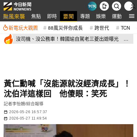
颱風來襲
要聞
焦點
即時
專題
娛樂
運動
全
新電玩大觀園
88風災伴你成長
跨世代
TCN
沒司機、沒公務車！韓國瑜自駕老三菱出遊曝光 私
下模樣掀熱議
黃仁勳喊「沒能源就沒經濟成長」！
沈伯洋這樣回 他傻眼：笑死
記者李怡姍/綜合報導
2026-05-26 16:57:37
2026-05-27 11:49:54