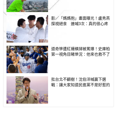
影／「媽媽抱」畫面曝光！盧秀燕
探視絕食 連喊3次：真的很心疼
道奇慘遭紅襪橫掃被罵爆！史庫柏
第一視角目睹慘況：他來也救不了
批台北不顧樹！沈伯洋喊贏下選
戰：讓大家知道民進黨不是好惹的