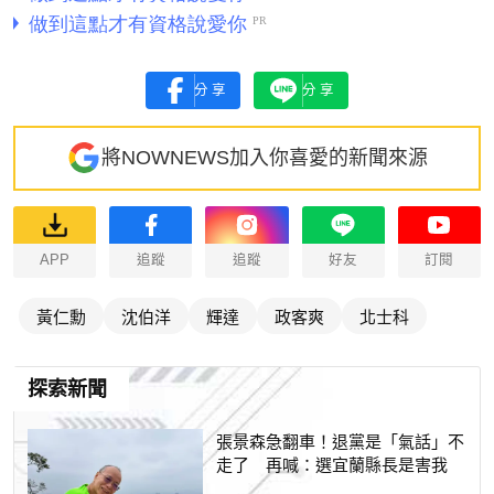
分享
分享
將NOWNEWS加入你喜愛的新聞來源
APP
追蹤
追蹤
好友
訂閱
黃仁勳
沈伯洋
輝達
政客爽
北士科
探索新聞
張景森急翻車！退黨是「氣話」不
走了 再喊：選宜蘭縣長是害我