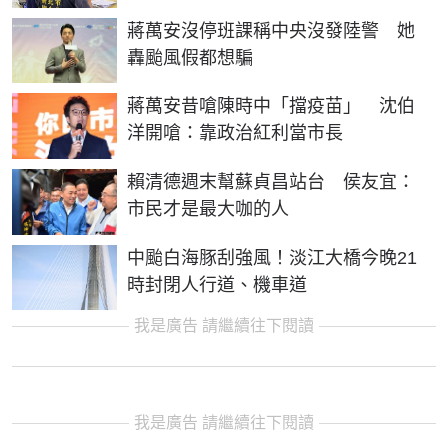
蔣萬安沒停班課稱中央沒發陸警 她
轟颱風假都想騙
蔣萬安昔嗆陳時中「擋疫苗」 沈伯
洋開嗆：靠政治紅利當市長
賴清德週末幫蘇貞昌站台 侯友宜：
市民才是最大咖的人
中颱白海豚刮強風！淡江大橋今晚21
時封閉人行道、機車道
我是廣告 請繼續往下閱讀
我是廣告 請繼續往下閱讀