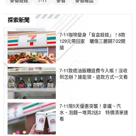
麥香娃娃
7-11
麥香
麥香贈品
探索新聞
7-11咖啡變身「盲盒娃娃」！8款
129元帶回家 曬傷三麗鷗7/22開
搶
7-11致癌油飯糰退費今入帳！沒收
到怎辦？誰能領、退款方式一文看
7-11限5天優惠突襲！拿鐵、汽
水、泡麵一堆買2送2 特價清單速
看