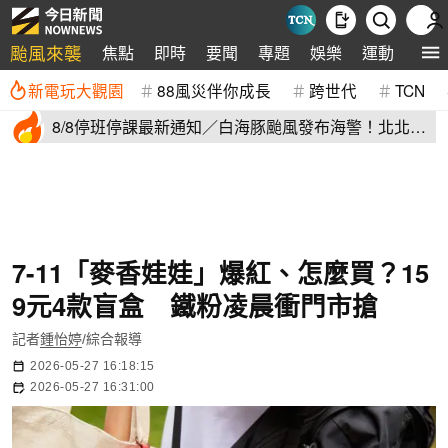
颱風來襲
焦點
即時
要聞
專題
娛樂
運動
全球
新電玩大觀園
88風災伴你成長
跨世代
TCN
8/8停班停課最新通知／白海豚颱風發布海警！北北基
桃明下到紫爆
7-11「麥香娃娃」爆紅、怎麼買？15
9元4款盲盒 鐵粉凌晨衝門市搶
記者
鍾怡婷
/綜合報導
2026-05-27 16:18:15
2026-05-27 16:31:00