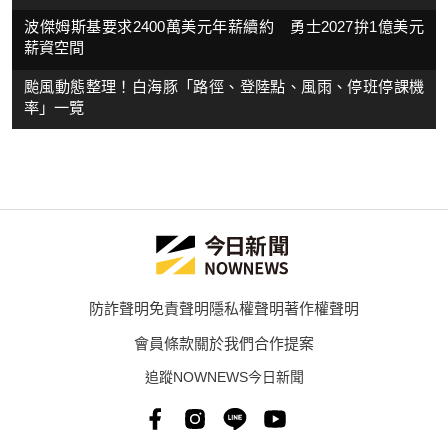
波傑姆斯基要求2400萬美元年薪續約 勇士2027拚1億美元
薪資空間
颱風動態整理！白海豚「路徑、登陸點、風雨、停班停課機
率」一覽
防詐聲明
免責聲明
隱私權聲明
著作權聲明
會員條款
關於我們
合作提案
追蹤NOWNEWS今日新聞