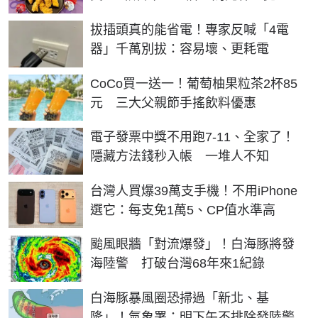
拔插頭真的能省電！專家反喊「4電
器」千萬別拔：容易壞、更耗電
CoCo買一送一！葡萄柚果粒茶2杯85
元 三大父親節手搖飲料優惠
電子發票中獎不用跑7-11、全家了！
隱藏方法錢秒入帳 一堆人不知
台灣人買爆39萬支手機！不用iPhone
選它：每支免1萬5、CP值水準高
颱風眼牆「對流爆發」！白海豚將發
海陸警 打破台灣68年來1紀錄
白海豚暴風圈恐掃過「新北、基
隆」！氣象署：明下午不排除發陸警