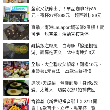
全家父親節出手！單品咖啡2杯88
元、寄杯27杯888元 超巨雞排89元
直擊／南港LaLaport鋼架墜2層樓！寶
可夢「烈空坐」活動宣布暫停
難搞叛逆颱風！白海豚「擦邊慢慢
游」雨彈拖更久 北中南連炸3天
全聯、大全聯攻父親節！甜橙10元、
馬鈴薯1元買法 21款生鮮特價
連吃7天酪梨！營養師曝「身體2改
變」太驚人 切開沒熟1招神救回
肯德基《新世紀福音戰士》8/11開
賣！8款盲卡、立牌、馬克杯一覽