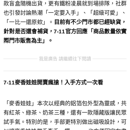
款盲盒隨機出貨，更有鐵粉凌晨就到場排隊，社群
也引發討論熱潮「一定要入手」、「超級可愛」、
「一比一還原欸」。
目前有不少門市都已經缺貨，
針對是否還會補貨，7-11官方回應「商品數量依實
際門市販售為主」。
我是廣告 請繼續往下閱讀
7-11麥香娃娃開賣瘋搶！入手方式一次看
「麥香娃娃」本次以經典的鋁箔包外型為靈感，共
有紅茶、綠茶、奶茶三種，還有一款隱藏版讓民眾
試手氣。特別的是，手部更特別做出磁吸設計，可