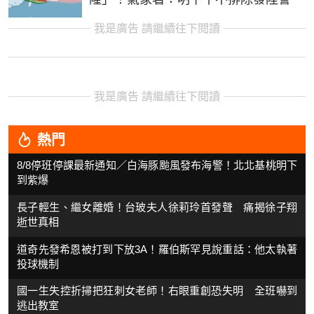
我是廣告 請繼續往下閱讀
我是廣告 請繼續往下閱讀
熱門
8/8停班停課最新通知／白海豚颱風發布海警！北北基桃明下
到紫爆
長子輕生、繼女離婚！台玻夫人徐莉玲首發聲 痛揭徐子翔
逝世真相
道奇先發希恩被打到下放3A！羅伯斯罕見說重話：他太執著
投球機制
國一生失控折掃把狂刺女老師！右眼重創恐失明 全班嚇到
逃出教室