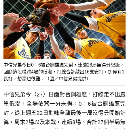
中信兄弟今日0：6被台鋼雄鷹完封，連續28局無得分紀錄，
回顧這段橫跨4場的低潮，打線合計敲出16支安打，卻僅有1
長打，想贏也很難。（圖／中信兄弟提供）
中信兄弟今（27）日面對台鋼雄鷹，打線走不出嚴
重低潮，全場依舊一分未得，0：6被台鋼雄鷹完
封。從上週五22日對味全龍最後一局沒得分開始計
算，周末2場以及本戰，連續3場、合計27個半局無