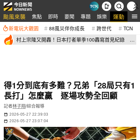
颱風來襲
運動
焦點
即時
要聞
專題
娛樂
全
新電玩大觀園
88風災伴你成長
跨世代
TCN
村上宗隆又開轟！日本打者單季100轟寫首見紀錄 這
2人加入差太多
得1分到底有多難？兄弟「28局只有1
長打」怎麼贏 逐場攻勢全回顧
記者
林子翔
/綜合報導
2026-05-27 22:39:03
2026-05-27 23:07:04