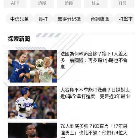
APP
追蹤
追蹤
好友
訂閱
中信兄弟
長打
無得分紀錄
台鋼雄鷹
打擊率
探索新聞
法國為何輸這麼慘？換下1人差太
多 前國腳：再多踢1小時也不會
贏
大谷翔平本季能打幾轟？日媒對比
近6季全壘打進度 竟是近3年最少
76人到底多強？KD直言「17年最
強勇士」也比不過：他們有4位大