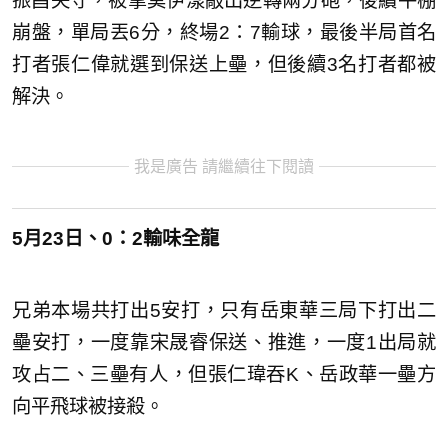
振昌失守，被拿莫伊漾敲出逆轉兩分砲，後續牛棚
崩盤，單局丟6分，終場2：7輸球，最後半局首名
打者張仁偉就選到保送上壘，但後續3名打者都被
解決。
我是廣告 請繼續往下閱讀
5月23日、0：2輸味全龍
兄弟本場共打出5安打，只有岳東華三局下打出二
壘安打，一度靠宋晟睿保送、推進，一度1出局就
攻占二、三壘有人，但張仁瑋吞K、岳政華一壘方
向平飛球被接殺。