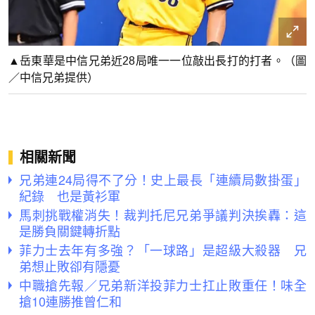
▲岳東華是中信兄弟近28局唯一一位敲出長打的打者。（圖
／中信兄弟提供）
相關新聞
兄弟連24局得不了分！史上最長「連續局數掛蛋」
紀錄 也是黃衫軍
馬刺挑戰權消失！裁判托尼兄弟爭議判決挨轟：這
是勝負關鍵轉折點
菲力士去年有多強？「一球路」是超級大殺器 兄
弟想止敗卻有隱憂
中職搶先報／兄弟新洋投菲力士扛止敗重任！味全
搶10連勝推曾仁和