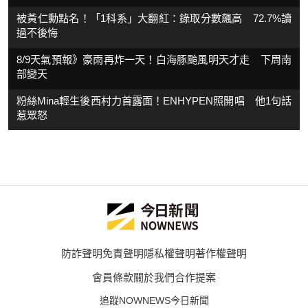
被黃仁勳點名！「1科系」大翻紅：錄取分數飆高 72.7%讀
過不後悔
8/9天氣預報》豪雨再炸一天！白海豚颱風明天才走 下周南
部變天
粉絲Mina輕生後西村力首露面！ENHYPEN照開唱 他1句話
惹眾怒
防詐聲明
免責聲明
隱私權聲明
著作權聲明
會員條款
關於我們
合作提案
追蹤NOWNEWS今日新聞