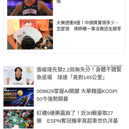
咖
大樂透衝9億！中頭獎實領多少、
怎麼領 律師曝一事沒做恐全歸零
Recommended by
張峻瑋先發2.2局無失分！身體不適緊
急退場 球速「竟剩145公里」
PR
009829掌握AI關鍵 大華韓國KOSPI
50今強勢開募
紅襪9連勝贏麻了！近30戰豪取27
勝 ESPN奪冠機率竟超車世仇洋基