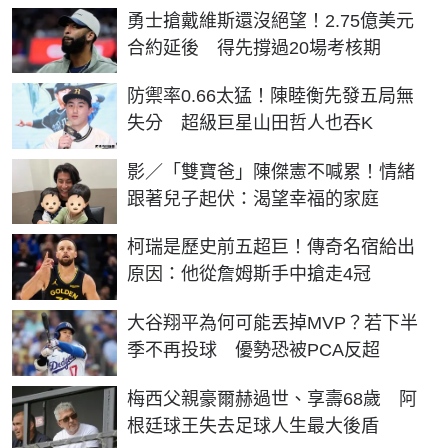
勇士搶戴維斯還沒絕望！2.75億美元
合約延後 得先撐過20場考核期
防禦率0.66太猛！陳睦衡先發五局無
失分 超級巨星山田哲人也吞K
影／「雙寶爸」陳傑憲不喊累！情緒
跟著兒子起伏：渴望幸福的家庭
柯瑞是歷史前五超巨！傳奇名宿給出
原因：他從詹姆斯手中搶走4冠
大谷翔平為何可能丟掉MVP？若下半
季不再投球 優勢恐被PCA反超
梅西父親豪爾赫過世、享壽68歲 阿
根廷球王失去足球人生最大後盾