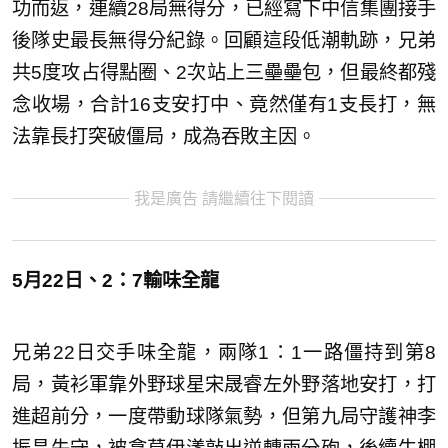
功而返，連續28局無得分，已經寫下中信集團接手
後隊史最長無得分紀錄。回顧這段低潮軌跡，兄弟
共5度攻占得點圈、2次站上三壘壘包，但最終都殘
念收場，合計16支安打中、竟然僅有1支長打，無
法靠長打突破僵局，成為吞敗主因。
我是廣告 請繼續往下閱讀
5月22日、2：7輸味全龍
兄弟22日交手味全龍，兩隊1：1一路僵持到第8
局，黃衫軍靠外野球星宋晟睿左外野落地安打，打
進超前分，一度帶動球隊氣勢，但第九局守護神李