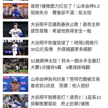
道奇7連敗壓力扛住了！山本由伸5.2
局無失分 賽後卻不滿：投太短
大谷翔平忍痛跑壘拚止敗！道奇主帥
感性發聲：希望他跑得安全一點
大谷翔平恢復投球了！時隔2周進行
30公尺長傳 外媒揭露更多細節
52歲朗神太狂！鈴木一朗水手全壘打
大賽1分鐘夯5轟 4萬球迷嗨翻
山本由伸為何討喜？努特巴爾被交易
後收到1訊息 笑讚：他人很好
大谷翔平致勝安打！道奇2：1延長10
局擊敗響尾蛇 終止近期7連敗