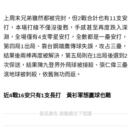
上周末兄弟雖然都被完封，但2戰合計也有11支安
打，本場打線不僅沒復甦，手感甚至再度跌入深
淵，全場僅有4支零星安打，全數都是一壘安打，
第四局1出局、靠台鋼雄鷹傳球失誤，攻占三壘，
結果後兩棒再度被解決，第五局則在1出局後選到2
次保送，結果陳九登界外飛球被接殺、張仁偉三壘
滾地球被刺殺，依舊無功而返。
近4戰16安只有1支長打 黃衫軍想贏球也難
我是廣告 請繼續往下閱讀