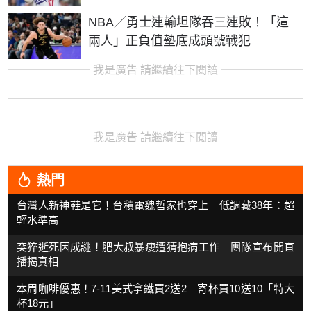
NBA／勇士連輸坦隊吞三連敗！「這
兩人」正負值墊底成頭號戰犯
我是廣告 請繼續往下閱讀
我是廣告 請繼續往下閱讀
熱門
台灣人新神鞋是它！台積電魏哲家也穿上 低調藏38年：超
輕水準高
突猝逝死因成謎！肥大叔暴瘦遭猜抱病工作 團隊宣布開直
播揭真相
本周咖啡優惠！7-11美式拿鐵買2送2 寄杯買10送10「特大
杯18元」