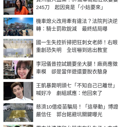
245刀 起因竟是「小姑要來」
機車熄火改用牽有違法？法院判決逆
轉：騎士罰款銳減 最終結局曝
國一生失控折掃把狂刺女老師！右眼
重創恐失明 全班嚇到逃出教室
李冠儀昔控試鏡要坐大腿！廠商應徵
車模 卻是當伴遊還要脫衣驗身
王凱暴斃明頭七「不知自己已離世」
喊好冷 劇組感應：他回來了
慈濟10億疫苗騙局！「這舉動」博證
嚴信任 郭台銘避坑關鍵曝光