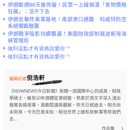
伊朗斷網88天後恢復！民眾一上線崩潰「食物價格
狂飆」：活不下去
伊朗反擊炸美軍基地！南部港口遇襲 科威特防空
系統攔截敵襲
伊朗戰爭陰影持續飄盪！美國財政部制裁波斯灣海
峽管理局
倪浩軒
編輯記者
《NOWNEWS今日新聞》新聞一部國際中心的成員，財政
學碩士，擁有10年媒體從業經驗，熱衷於用文字深入淺出
報導各類故事，喜歡閱讀與觀察。昨天已經過去，明天尚
未到來，今天仍是未知，相信世界上總有新鮮事等待我們
去...
作品集