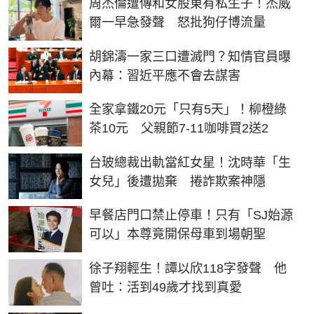
周杰倫遭傳和女股東有私生子！杰威
爾一早急發聲 怒批狗仔博流量
胡錦濤一家三口遭滅門？知情官員曝
內幕：習近平應不會去謀害
全家拿鐵20元「只有5天」！柳橙綠
茶10元 父親節7-11咖啡買2送2
台玻總裁出軌當紅女星！沈時華「生
女兒」後遭拋棄 捲詐欺案神隱
早餐店門口禁止停車！只有「SJ始源
可以」本尊竟開保母車到場朝聖
徐子翔輕生！譚以欣118字發聲 他
曾吐：活到49歲才找到真愛