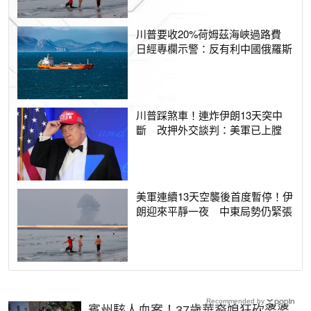
川普要收20%荷姆茲海峽過路費
日經專欄示警：反有利中國俄羅斯
川普踩煞車！連炸伊朗13天突中
斷 改押外交談判：美軍已上膛
美軍連續13天空襲後首度暫停！伊
朗迎來平靜一夜 中東局勢仍緊張
Recommended by
賓州駭人血案！37歲華裔媳狂砍婆婆