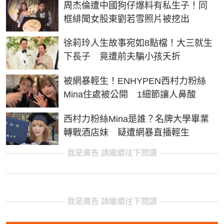
周杰倫遭中國狗仔爆料有私生子！同
框緋聞女股東劉若雪照片被挖出
徐莉玲人生故事宛如8點檔！大三就生
下長子 竟遭前夫騙小孩夭折
被網暴輕生！ENHYPEN西村力粉絲
Mina住處被公開 1細節讓人鼻酸
西村力粉絲Mina是誰？名牌大學畢業
轉戰酒店妹 疑遭網暴直播輕生
我是廣告 請繼續往下閱讀
我是廣告 請繼續往下閱讀