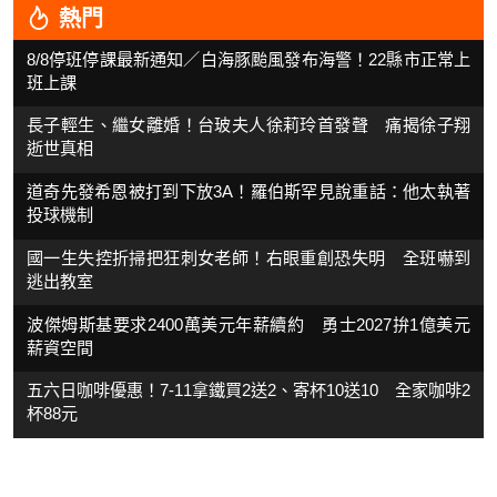
熱門
8/8停班停課最新通知／白海豚颱風發布海警！22縣市正常上
班上課
長子輕生、繼女離婚！台玻夫人徐莉玲首發聲 痛揭徐子翔
逝世真相
道奇先發希恩被打到下放3A！羅伯斯罕見說重話：他太執著
投球機制
國一生失控折掃把狂刺女老師！右眼重創恐失明 全班嚇到
逃出教室
波傑姆斯基要求2400萬美元年薪續約 勇士2027拚1億美元
薪資空間
五六日咖啡優惠！7-11拿鐵買2送2、寄杯10送10 全家咖啡2
杯88元