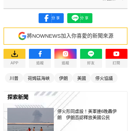
分享
分享
將NOWNEWS加入你喜愛的新聞來源
APP
追蹤
追蹤
好友
訂閱
川普
荷姆茲海峽
伊朗
美國
停火協議
探索新聞
停火形同虛設！美軍連6晚轟伊
朗 伊朗否認釋放美國公民