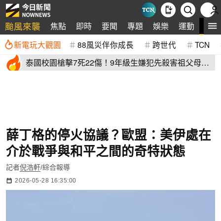
颱風來襲
全
焦點
即時
要聞
專題
娛樂
運動
新電玩大觀園
88風災伴你成長
跨世代
TCN
泰國校園槍擊7死22傷！9年級生嫌犯先殺害祖父母再
血洗校園
薛丁格的停火協議？歐盟：美伊處在
介於戰爭與和平之間的奇特狀態
記者
倪浩軒
/綜合報導
2026-05-28 16:35:00