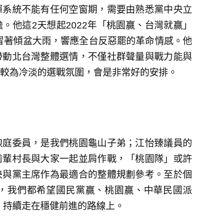
揮系統不能有任何空窗期，需要由熟悉黨中央立
。他這2天想起2022年「桃園贏、台灣就贏」
長冒著傾盆大雨，響應全台反惡罷的革命情感。他
帶動北台灣整體選情，不僅社群聲量與戰力能與
較為冷淡的選戰氛圍，會是非常好的安排。
煦庭委員，是我們桃園龜山子弟；江怡臻議員的
前輩村長與大家一起並肩作戰，「桃園隊」或許
央與黨主席作為最適合的整體規劃參考。至於個
，我們都希望國民黨贏、桃園贏、中華民國派
理，持續走在穩健前進的路線上。