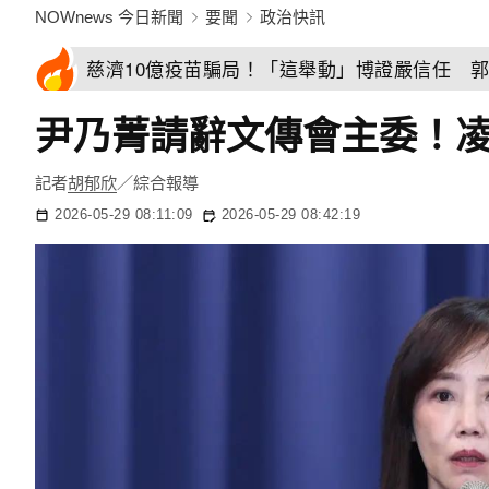
NOWnews 今日新聞
要聞
政治快訊
慈濟10億疫苗騙局！「這舉動」博證嚴信任 
尹乃菁請辭文傳會主委！
記者
胡郁欣
／綜合報導
2026-05-29 08:11:09
2026-05-29 08:42:19