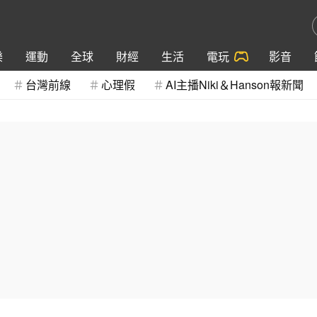
樂
運動
全球
財經
生活
電玩
影音
台灣前線
心理假
AI主播Niki＆Hanson報新聞