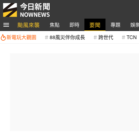
颱風來襲
要聞
焦點
即時
專題
娛
新電玩大觀園
88風災伴你成長
跨世代
TCN