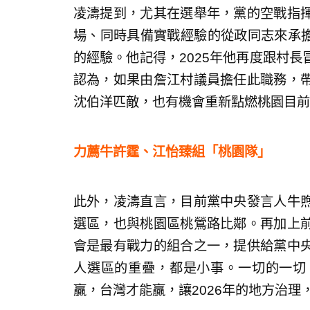
凌濤提到，尤其在選舉年，黨的空戰指
場、同時具備實戰經驗的從政同志來承擔
的經驗。他記得，2025年他再度跟村
認為，如果由詹江村議員擔任此職務，
沈伯洋匹敵，也有機會重新點燃桃園目前
力薦牛許霆、江怡臻組「桃園隊」
此外，凌濤直言，目前黨中央發言人牛
選區，也與桃園區桃鶯路比鄰。再加上
會是最有戰力的組合之一，提供給黨中
人選區的重疊，都是小事。一切的一切
贏，台灣才能贏，讓2026年的地方治