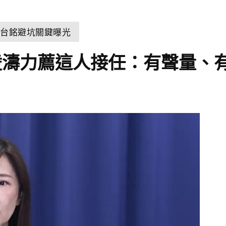
郭台銘避坑關鍵曝光
凌濤力薦這人接任：有聲量、