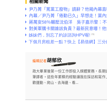
相關新聞
尹乃菁「罵黨工廢物」請辭？他揭內幕直
內幕／尹乃菁「倦勤已久」早想走！黨內
蔣萬安58％輾壓沈伯洋 吳子嘉示警：
對美軍購卡關誰該負責？最新民意曝！他
胡郁欣
編輯記者
政大畢業後第一份工作即投入媒體實務，長期
筆譯者。這些年累積的經驗讓我在採訪和寫作
歡運動、爬山、去海邊、看...