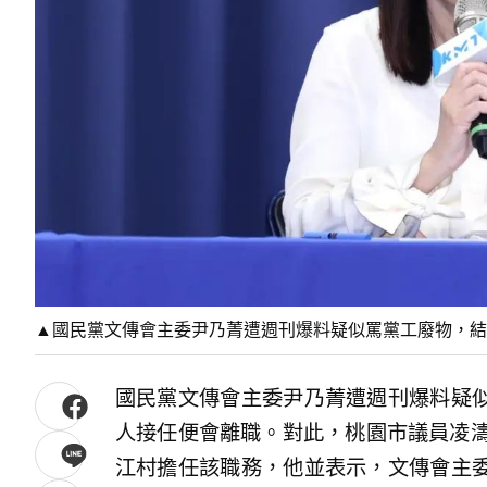
▲國民黨文傳會主委尹乃菁遭週刊爆料疑似罵黨工廢物，結
國民黨文傳會主委尹乃菁遭週刊爆料疑
人接任便會離職。對此，桃園市議員凌濤
江村擔任該職務，他並表示，文傳會主