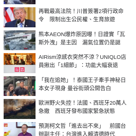
再戰最高法院！川普簽署2項行政命
令 限制出生公民權、生育旅遊
熊本AEON爆炸原因曝！日證實「瓦
斯外洩」是主因 漏氣位置仍是謎
AIRism涼感衣突然不涼？UNIQLO店
員揪出「1細節」：功能大幅衰退
「我在追她」！泰國王子牽手神秘日
本女子現身 曼谷街頭公開告白
歐洲野火失控！法國、西班牙20萬人
急撤 西班牙發布國家緊急狀態
預測柯文哲「進去出不來」 前國台
辦副主任：台灣進入賴清德時代