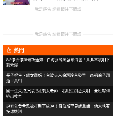
我是廣告 請繼續往下閱讀
我是廣告 請繼續往下閱讀
熱門
8/8停班停課最新通知／白海豚颱風發布海警！北北基桃明下
到紫爆
長子輕生、繼女離婚！台玻夫人徐莉玲首發聲 痛揭徐子翔
逝世真相
國一生失控折掃把狂刺女老師！右眼重創恐失明 全班嚇到
逃出教室
道奇先發希恩被打到下放3A！羅伯斯罕見說重話：他太執著
投球機制