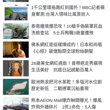
1千公里環島路紅到國外！BBC記者親
身實測:台灣人情味比風景迷人
泰南邊境爆恐攻！10槍手偽裝軍民血
洗檢查站 5士兵殉職3歲童遭殃
佛系網紅是這樣煉成的！日本和尚唱
《心經》破億點閱全球粉絲朝聖
26歲美女網紅病逝！曾帶疤走秀展現
生活美好 抗癌日記感動百萬人
歐洲熱浪把河水蒸乾！多瑙河水位創
歷史新低 二戰德軍沉船重現
熊本AEON Mall爆炸瞬間曝光！爆風
炸飛外牆碎片 2死1命危、5人傷