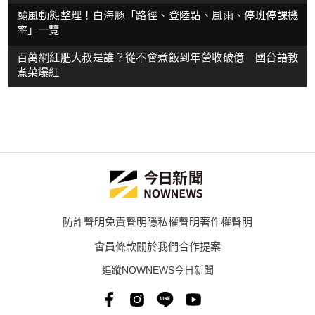
颱風動態整理！白海豚「路徑、登陸點、風雨、停班停課機
率」一覽
百萬網紅肥大叔是誰？從不會煮飯到年營收破億 國台語教
煮菜爆紅
防詐聲明
免責聲明
隱私權聲明
著作權聲明
會員條款
關於我們
合作提案
追蹤NOWNEWS今日新聞