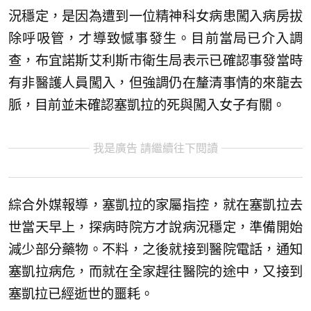
況穩定，是因為遭到一位精神科女病患闖入病房拔
除呼吸管，才導致憾事發生。目前當局已介入調
查，布宜諾斯艾利斯市衛生局表示已確認事發當時
有非醫護人員闖入，但強調仍在釐清事情的來龍去
脈，目前並未確認塞凱拉的死與闖入女子有關。
我是廣告 請繼續往下閱讀
綜合外媒報導，塞凱拉的家屬指控，就在塞凱拉去
世當天早上，探病時院方才說病況穩定，準備開始
減少部分藥物。不料，之後就接到醫院電話，通知
塞凱拉病危，而就在全家趕往醫院的途中，又接到
塞凱拉已經逝世的噩耗。