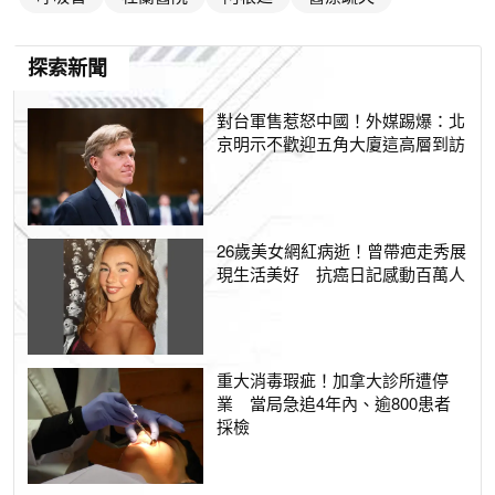
探索新聞
對台軍售惹怒中國！外媒踢爆：北
京明示不歡迎五角大廈這高層到訪
26歲美女網紅病逝！曾帶疤走秀展
現生活美好 抗癌日記感動百萬人
重大消毒瑕疵！加拿大診所遭停
業 當局急追4年內、逾800患者
採檢