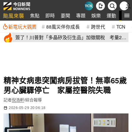
颱風來襲
全
焦點
即時
要聞
專題
娛樂
運動
新電玩大觀園
88風災伴你成長
跨世代
TCN
簽了！川普對「多晶矽及衍生品」加徵關稅 考量2原
因年底才生效
精神女病患突闖病房拔管！無辜65歲
男心臟驟停亡 家屬控醫院失職
記者
倪浩軒
/綜合報導
2026-05-29 20:06:18