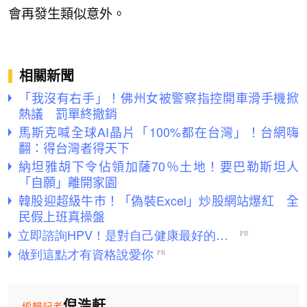
會再發生類似意外。
相關新聞
「我沒有右手」！佛州女被警察指控開車滑手機掀
熱議 罰單終撤銷
馬斯克喊全球AI晶片「100%都在台灣」！台網嗨
翻：得台灣者得天下
納坦雅胡下令佔領加薩70％土地！要巴勒斯坦人
「自願」離開家園
韓股迎超級牛市！「偽裝Excel」炒股網站爆紅 全
民假上班真操盤
倪浩軒
編輯記者