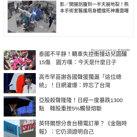
影／開腸剖腹到一半天崩地裂！熊
本手術室醫護用身體擋死神畫面曝
Recommended by
泰國不平靜！轎車失控衝撞幼兒園釀
15傷 園方嘆：今天是什麼日子
高市早苗謝各國聲援獨漏「這位總
統」！日網灌爆：妳忘了台灣
亞股殺聲隆隆！日經一度暴跌1300
點 韓股重挫5%觸發熔斷
英特爾想分食台積電訂單？《金融時
報》：它仍須證明自己