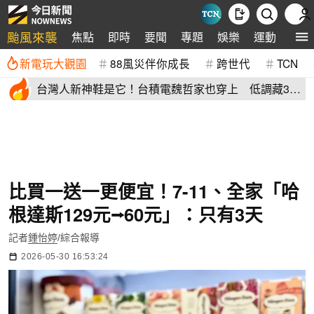
颱風來襲
焦點
即時
要聞
專題
娛樂
運動
全球
新電玩大觀園
88風災伴你成長
跨世代
TCN
台灣人新神鞋是它！台積電魏哲家也穿上 低調藏38
年：超輕水準高
比買一送一更便宜！7-11、全家「哈
根達斯129元⭢60元」：只有3天
記者
鍾怡婷
/綜合報導
2026-05-30 16:53:24