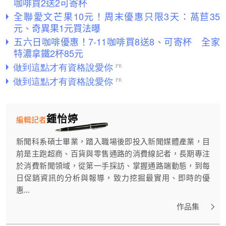
咖啡買2送2可寄杯
全聯愛文芒果10元！周末優惠只限3天：萵苣35
元、奇異果1元買法曝
五六日咖啡優惠！7-11咖啡買8送8、可寄杯 全家
特濃拿鐵2杯85元
鍾怡婷
編輯記者
新聞科系碩士畢業，踏入職場後即投入新聞媒體產業，目
前是主跑超商、百貨與零售通路的消費線記者，長期專注
於消費新聞領域，從第一手採訪、掌握通路端動態，到每
日促銷資訊的分析與報導，致力挖掘最實用、即時的優
惠...
作品集