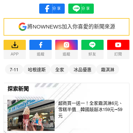
分享
分享
將NOWNEWS加入你喜愛的新聞來源
APP
追蹤
追蹤
好友
訂閱
7-11
哈根達斯
全家
冰品優惠
霜淇淋
探索新聞
超商買一送一！全家霜淇淋6元、
雪糕半價 韓國敲敲冰159元⭢59
元