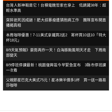
台灣人新神鞋是它！台積電魏哲家也穿上 低調藏38年：超
輕水準高
突猝逝死因成謎！肥大叔暴瘦遭猜抱病工作 團隊宣布開直
播揭真相
本周咖啡優惠！7-11美式拿鐵買2送2 寄杯買10送10「特大
杯18元」
8/9天氣預報》豪雨再炸一天！白海豚颱風明天才走 下周南
部變天
8/9停班停課最新！桃園復興區今早緊急宣布 3縣市停班課
一次看
父親節星巴克大美式75元！星冰樂半價多1杯 買一送一路易
莎咖啡