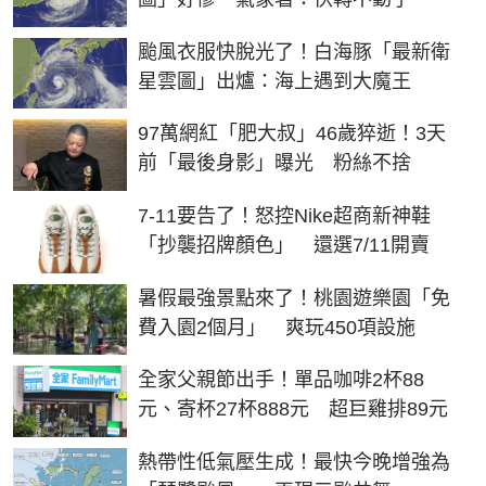
颱風衣服快脫光了！白海豚「最新衛
星雲圖」出爐：海上遇到大魔王
97萬網紅「肥大叔」46歲猝逝！3天
前「最後身影」曝光 粉絲不捨
7-11要告了！怒控Nike超商新神鞋
「抄襲招牌顏色」 還選7/11開賣
暑假最強景點來了！桃園遊樂園「免
費入園2個月」 爽玩450項設施
全家父親節出手！單品咖啡2杯88
元、寄杯27杯888元 超巨雞排89元
熱帶性低氣壓生成！最快今晚增強為