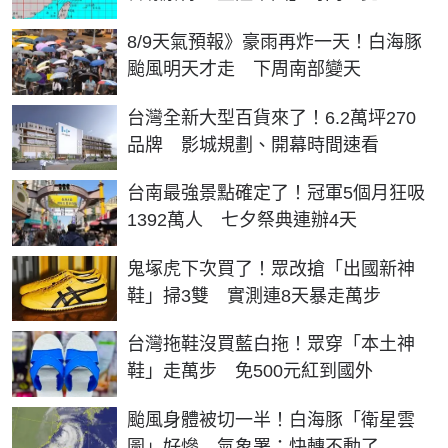
8/9天氣預報》豪雨再炸一天！白海豚
颱風明天才走 下周南部變天
台灣全新大型百貨來了！6.2萬坪270
品牌 影城規劃、開幕時間速看
台南最強景點確定了！冠軍5個月狂吸
1392萬人 七夕祭典連辦4天
鬼塚虎下次買了！眾改搶「出國新神
鞋」掃3雙 實測連8天暴走萬步
台灣拖鞋沒買藍白拖！眾穿「本土神
鞋」走萬步 免500元紅到國外
颱風身體被切一半！白海豚「衛星雲
圖」好慘 氣象署：快轉不動了