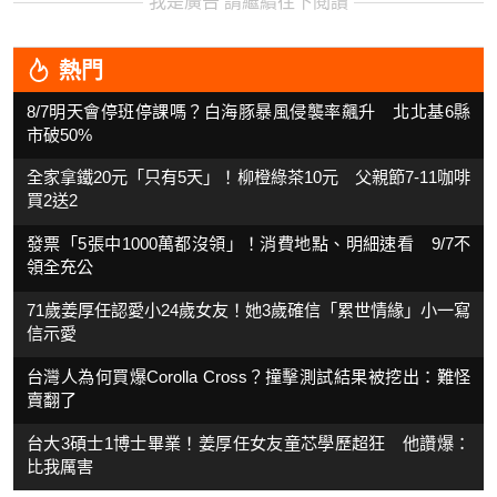
我是廣告 請繼續往下閱讀
熱門
8/7明天會停班停課嗎？白海豚暴風侵襲率飆升 北北基6縣
市破50%
全家拿鐵20元「只有5天」！柳橙綠茶10元 父親節7-11咖啡
買2送2
發票「5張中1000萬都沒領」！消費地點、明細速看 9/7不
領全充公
71歲姜厚任認愛小24歲女友！她3歲確信「累世情緣」小一寫
信示愛
台灣人為何買爆Corolla Cross？撞擊測試結果被挖出：難怪
賣翻了
台大3碩士1博士畢業！姜厚任女友童芯學歷超狂 他讚爆：
比我厲害