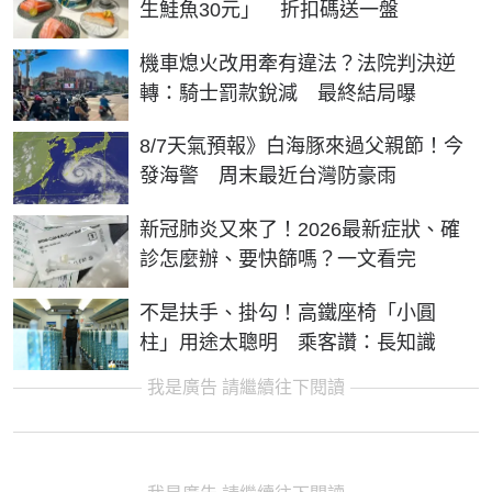
生鮭魚30元」 折扣碼送一盤
機車熄火改用牽有違法？法院判決逆
轉：騎士罰款銳減 最終結局曝
8/7天氣預報》白海豚來過父親節！今
發海警 周末最近台灣防豪雨
新冠肺炎又來了！2026最新症狀、確
診怎麼辦、要快篩嗎？一文看完
不是扶手、掛勾！高鐵座椅「小圓
柱」用途太聰明 乘客讚：長知識
我是廣告 請繼續往下閱讀