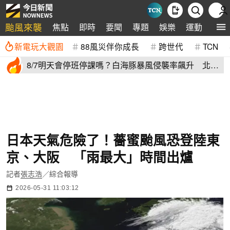
颱風來襲
焦點
即時
要聞
專題
娛樂
運動
全球
新電玩大觀園
88風災伴你成長
跨世代
TCN
8/7明天會停班停課嗎？白海豚暴風侵襲率飆升 北北
基6縣市破50%
日本天氣危險了！薔蜜颱風恐登陸東
京、大阪 「雨最大」時間出爐
記者
張志浩
／綜合報導
2026-05-31 11:03:12