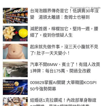
Recommended by
台灣泡麵界傳奇是它！低調賣30年沒
變 湯頭太離譜：詹姆士也嚇到
PR
減肥首選，檸檬加它，堅持一週，腰
細了，瘦到你懷疑人生
PR
起床就先做件事，沒三天小腹就不見
了! 肚子一天天變小！
汽車不開BMW、賓士了！有錢人改買
1神牌：每台175萬、開過全改觀
PR
009829掌握AI關鍵 大華韓國KOSPI
50今強勢開募
結婚送1克拉鑽戒！內政部單身聯誼