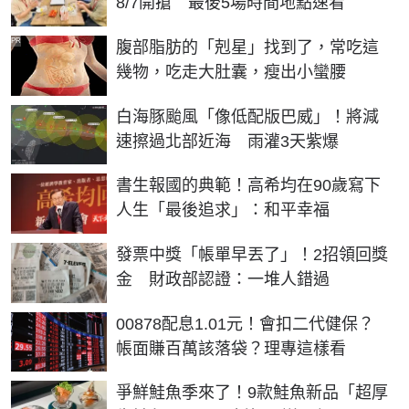
8/7開搶 最後5場時間地點速看
PR
腹部脂肪的「剋星」找到了，常吃這
幾物，吃走大肚囊，瘦出小蠻腰
白海豚颱風「像低配版巴威」！將減
速擦過北部近海 雨灌3天紫爆
書生報國的典範！高希均在90歲寫下
人生「最後追求」：和平幸福
發票中獎「帳單早丟了」！2招領回獎
金 財政部認證：一堆人錯過
00878配息1.01元！會扣二代健保？
帳面賺百萬該落袋？理專這樣看
爭鮮鮭魚季來了！9款鮭魚新品「超厚