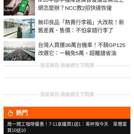
網怎麼辦？NCC教2招快速恢復
無印良品「熱賣行李箱」大改款！新
舊差異、售價：不怕拿錯行李了
台灣人買爆36萬台機車！不騎GP125
改選它：一輛免5萬、超離譜省油
我是廣告 請繼續往下閱讀
我是廣告 請繼續往下閱讀
熱門
周一開工咖啡優惠！7-11拿鐵買1送1：寄杯限今天 萊爾富
買10送10