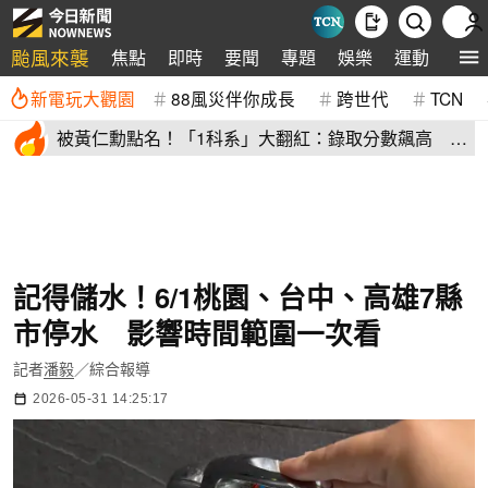
颱風來襲
焦點
即時
要聞
專題
娛樂
運動
全球
新電玩大觀園
88風災伴你成長
跨世代
TCN
被黃仁勳點名！「1科系」大翻紅：錄取分數飆高
72.7%讀過不後悔
記得儲水！6/1桃園、台中、高雄7縣
市停水 影響時間範圍一次看
記者
潘毅
／綜合報導
2026-05-31 14:25:17