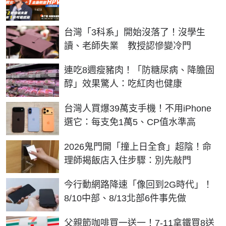
台灣「3科系」開始沒落了！沒學生
讀、老師失業 教授認慘變冷門
連吃8週瘦豬肉！「防糖尿病、降膽固
醇」效果驚人：吃紅肉也健康
台灣人買爆39萬支手機！不用iPhone
選它：每支免1萬5、CP值水準高
2026鬼門開「撞上日全食」超陰！命
理師揭飯店入住步驟：別先敲門
今行動網路降速「像回到2G時代」！
8/10中部、8/13北部6件事先做
父親節咖啡買一送一！7-11拿鐵買8送