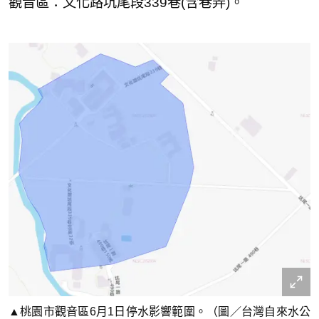
觀音區：文化路坑尾段339巷(含巷弄)。
▲桃園市觀音區6月1日停水影響範圍。（圖／台灣自來水公