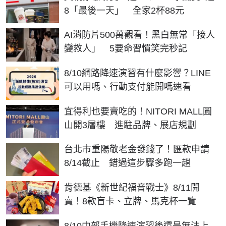
8「最後一天」 全家2杯88元
AI消防片500萬觀看！黑白無常「接人
變救人」 5要命習慣笑完秒記
8/10網路降速演習有什麼影響？LINE
可以用嗎、行動支付能開嗎速看
宜得利也要賣吃的！NITORI MALL圓
山開3層樓 進駐品牌、展店規劃
台北市重陽敬老金發錢了！匯款申請
8/14截止 錯過這步驟多跑一趟
肯德基《新世紀福音戰士》8/11開
賣！8款盲卡、立牌、馬克杯一覽
8/10中部手機降速演習後還是無法上