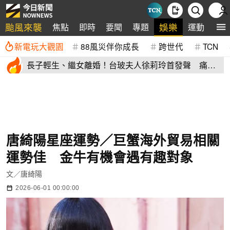
颱風來襲
娛樂
焦點
即時
要聞
專題
運動
全
新電玩大觀園
88風災伴你成長
跨世代
TCN
長子輕生、繼女離婚！台玻夫人徐莉玲首發聲 痛揭
徐子翔逝世真相
唐綺陽星座運勢／巨蟹海外貿易相關
運勢佳 金牛有機會遇有趣對象
文／唐綺陽
2026-06-01 00:00:00