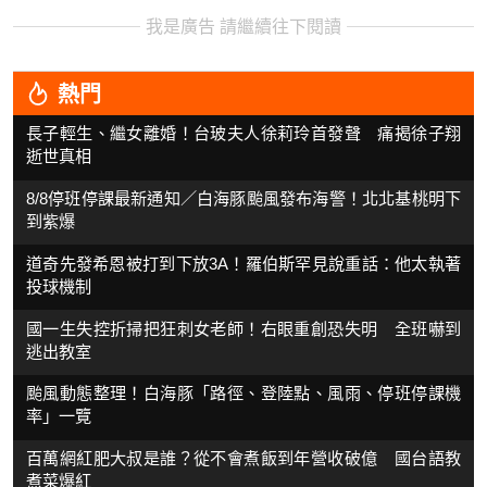
我是廣告 請繼續往下閱讀
熱門
長子輕生、繼女離婚！台玻夫人徐莉玲首發聲 痛揭徐子翔
逝世真相
8/8停班停課最新通知／白海豚颱風發布海警！北北基桃明下
到紫爆
道奇先發希恩被打到下放3A！羅伯斯罕見說重話：他太執著
投球機制
國一生失控折掃把狂刺女老師！右眼重創恐失明 全班嚇到
逃出教室
颱風動態整理！白海豚「路徑、登陸點、風雨、停班停課機
率」一覽
百萬網紅肥大叔是誰？從不會煮飯到年營收破億 國台語教
煮菜爆紅