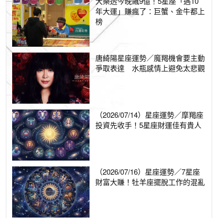
大樂透今晚飆9億！5星座「遇10
年大運」賺瘋了：巨蟹、金牛都上
榜
唐綺陽星座運勢／魔羯機會要主動
爭取表達 水瓶感情上避免太悲觀
（2026/07/14）星座運勢／摩羯座
投資先收手！5星座財運佳有貴人
（2026/07/16）星座運勢／7星座
財富大賺！牡羊座擺脫工作的混亂