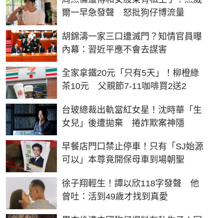
爾一早急發聲 怒批狗仔博流量
胡錦濤一家三口遭滅門？知情官員曝
內幕：習近平應不會去謀害
全家拿鐵20元「只有5天」！柳橙綠
茶10元 父親節7-11咖啡買2送2
台玻總裁出軌當紅女星！沈時華「生
女兒」後遭拋棄 捲詐欺案神隱
早餐店門口禁止停車！只有「SJ始源
可以」本尊竟開保母車到場朝聖
徐子翔輕生！譚以欣118字發聲 他
曾吐：活到49歲才找到真愛