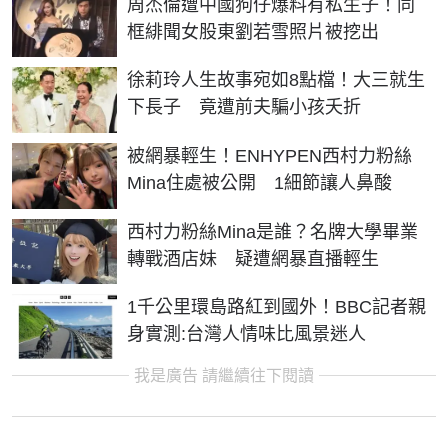
周杰倫遭中國狗仔爆料有私生子！同
框緋聞女股東劉若雪照片被挖出
徐莉玲人生故事宛如8點檔！大三就生
下長子 竟遭前夫騙小孩夭折
被網暴輕生！ENHYPEN西村力粉絲
Mina住處被公開 1細節讓人鼻酸
西村力粉絲Mina是誰？名牌大學畢業
轉戰酒店妹 疑遭網暴直播輕生
1千公里環島路紅到國外！BBC記者親
身實測:台灣人情味比風景迷人
我是廣告 請繼續往下閱讀