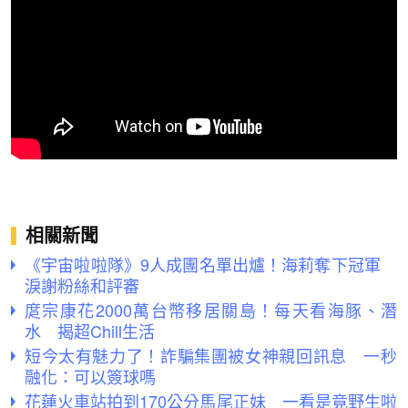
相關新聞
《宇宙啦啦隊》9人成團名單出爐！海莉奪下冠軍
淚謝粉絲和評審
庹宗康花2000萬台幣移居關島！每天看海豚、潛
水 揭超Chill生活
短今太有魅力了！詐騙集團被女神親回訊息 一秒
融化：可以簽球嗎
花蓮火車站拍到170公分馬尾正妹 一看是竟野生啦