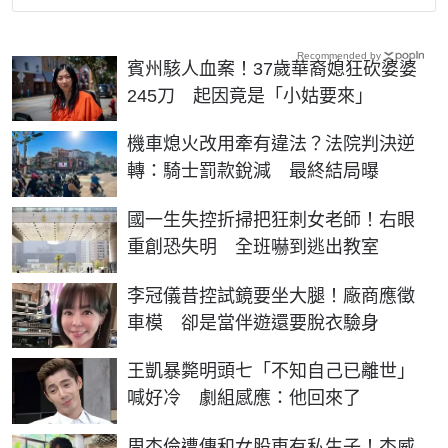
Recommended by
賓州駭人血案！37歲華裔媳狂砍婆婆
245刀 起因竟是「小姑要來」
機車熄火改用牽有違法？法院判決逆
轉：騎士罰款銳減 最終結局曝
國一生失控折掃把狂刺女老師！右眼
重創恐失明 全班嚇到逃出教室
李冠儀昔控試鏡要坐大腿！廠商應徵
車模 卻是當伴遊還要脫衣驗身
王凱暴斃明頭七「不知自己已離世」
喊好冷 劇組感應：他回來了
周杰倫遭傳和女股東有私生子！杰威