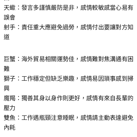
天蠍：發言多謹慎嚴防是非，感情較敏感當心易有
誤會
射手：責任重大應避免過勞，感情付出要讓對方知
道
巨蟹：海外貿易相關運勢佳，感情難對焦溝通有困
難
獅子：工作穩定但缺乏樂趣，感情易因瑣事感到掃
興
魔羯：獨善其身以身作則更好，感情有來自長輩的
壓力
雙魚：工作遇瓶頸注意睡眠，感情請主動表達避免
內耗