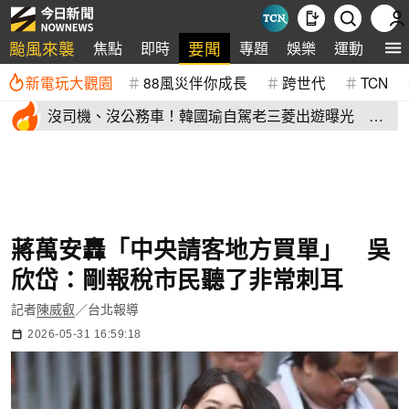
颱風來襲
要聞
焦點
即時
專題
娛樂
運動
全
新電玩大觀園
88風災伴你成長
跨世代
TCN
沒司機、沒公務車！韓國瑜自駕老三菱出遊曝光 私
下模樣掀熱議
蔣萬安轟「中央請客地方買單」 吳
欣岱：剛報稅市民聽了非常刺耳
記者
陳威叡
／台北報導
2026-05-31 16:59:18