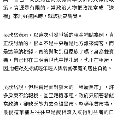
策。資源是有限的，當政治人物把政策當成「送
禮」來討好選民時，就該提高警覺。
吳欣岱表示，以這次引發爭議的租金補貼為例，真
正該討論的，根本不是中央還是地方誰來請客，而
是這筆納稅錢，真的幫助到租屋族了嗎？身為雙寶
媽，自己也在三明治世代中掙扎過，也正在租屋，
因此絕對支持減輕年輕人與弱勢家庭的居住負擔。
吳欣岱說，但現實是面對龐大的「租屋黑市」，許
多房東不給報稅、甚至藉機漲租。政府只顧著發錢
當政績，卻缺乏魄力去查緝黑市、整頓租賃市場，
最後這筆補貼往往只是變相流入既得利益者的口