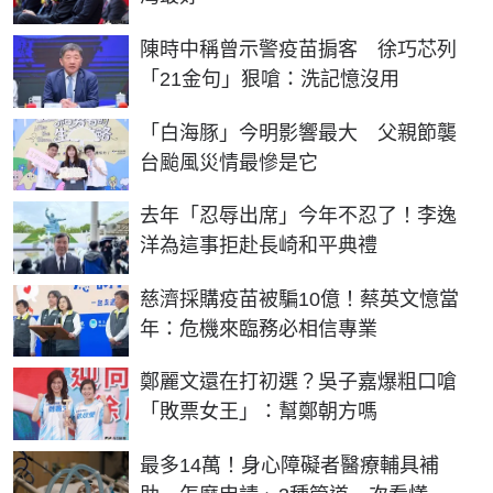
陳時中稱曾示警疫苗掮客 徐巧芯列
「21金句」狠嗆：洗記憶沒用
「白海豚」今明影響最大 父親節襲
台颱風災情最慘是它
去年「忍辱出席」今年不忍了！李逸
洋為這事拒赴長崎和平典禮
慈濟採購疫苗被騙10億！蔡英文憶當
年：危機來臨務必相信專業
鄭麗文還在打初選？吳子嘉爆粗口嗆
「敗票女王」：幫鄭朝方嗎
最多14萬！身心障礙者醫療輔具補