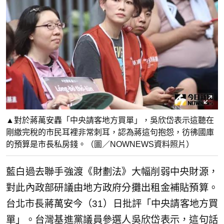
▲對於蔣萬安轟「中央請客地方買單」，吳欣岱表示這聽在
剛繳完稅的市民耳裡非常刺耳，認為蔣這句抱怨，彷彿國庫
的預算是市長私房錢。（圖／NOWNEWS資料照片）
藍白過去聯手強渡《財劃法》大幅削弱中央財源，
對此內政部研議由地方政府分攤出租金補貼預算。
台北市長蔣萬安今（31）日批評「中央請客地方買
單」。台灣基進黨議員參選人吳欣岱表示，這句話