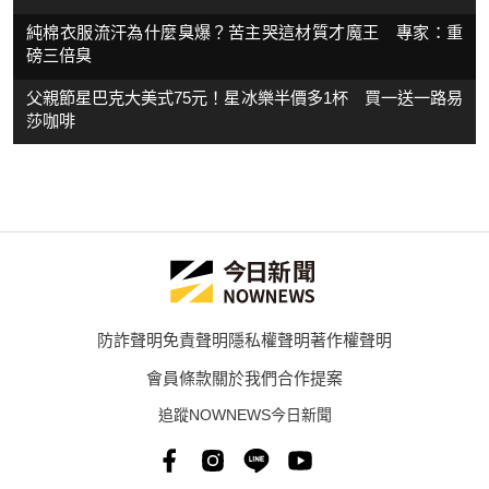
純棉衣服流汗為什麼臭爆？苦主哭這材質才魔王 專家：重
磅三倍臭
父親節星巴克大美式75元！星冰樂半價多1杯 買一送一路易
莎咖啡
防詐聲明
免責聲明
隱私權聲明
著作權聲明
會員條款
關於我們
合作提案
追蹤NOWNEWS今日新聞