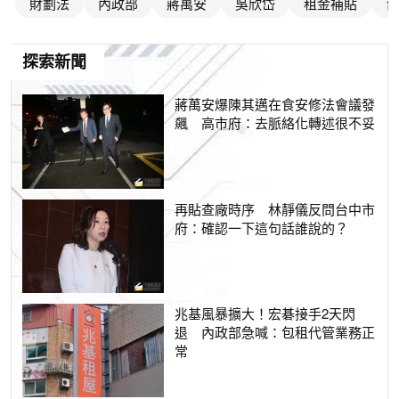
財劃法
內政部
蔣萬安
吳欣岱
租金補貼
台
探索新聞
蔣萬安爆陳其邁在食安修法會議發
飆 高市府：去脈絡化轉述很不妥
再貼查廠時序 林靜儀反問台中市
府：確認一下這句話誰說的？
兆基風暴擴大！宏碁接手2天閃
退 內政部急喊：包租代管業務正
常