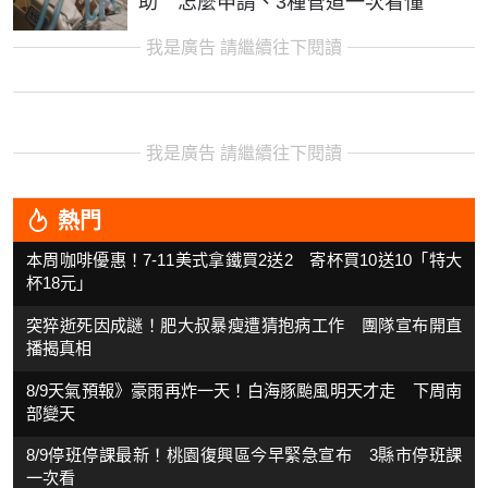
助 怎麼申請、3種管道一次看懂
我是廣告 請繼續往下閱讀
我是廣告 請繼續往下閱讀
熱門
本周咖啡優惠！7-11美式拿鐵買2送2 寄杯買10送10「特大
杯18元」
突猝逝死因成謎！肥大叔暴瘦遭猜抱病工作 團隊宣布開直
播揭真相
8/9天氣預報》豪雨再炸一天！白海豚颱風明天才走 下周南
部變天
8/9停班停課最新！桃園復興區今早緊急宣布 3縣市停班課
一次看