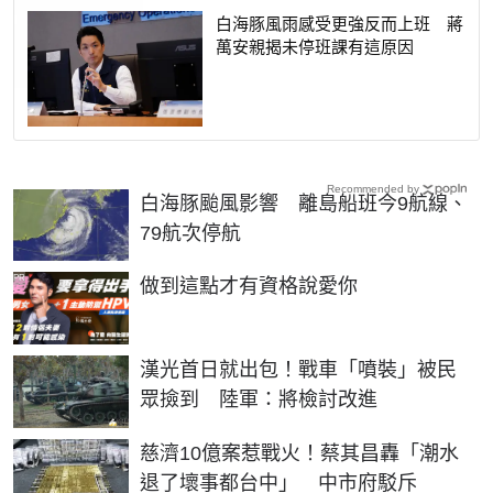
白海豚風雨感受更強反而上班 蔣
萬安親揭未停班課有這原因
Recommended by
白海豚颱風影響 離島船班今9航線、
79航次停航
PR
做到這點才有資格說愛你
漢光首日就出包！戰車「噴裝」被民
眾撿到 陸軍：將檢討改進
慈濟10億案惹戰火！蔡其昌轟「潮水
退了壞事都台中」 中市府駁斥