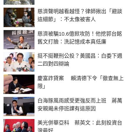
慈濟聲明越看越怪？律師揪出「避談
這細節」：不太像被害人
慈濟被騙10.6億掀攻防！他挖郭台銘
舊文打臉：洗記憶成本真低廉
挺不挺鞭刑公投？黃國昌：白委下週
二四對四辯論
慶富詐貸案 賴清德下令「徹查無上
限」
白海豚風雨感受更強反而上班 蔣萬
安親揭未停班課有這原因
美光併華亞科 蔡英文：此刻投資台
灣最好