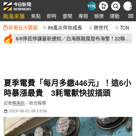
颱風來襲
焦點
即時
要聞
專題
娛樂
運動
全球
新電玩大觀園
88風災伴你成長
跨世代
TCN
8/8停班停課最新通知／白海豚颱風發布海警！22縣市
正常上班上課
夏季電費「每月多繳446元」！這6小
時暴漲最貴 3耗電獸快拔插頭
記者
賴禹妡
／綜合報導
2026-06-01 08:23:59