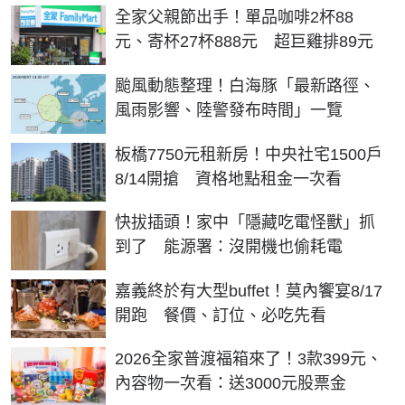
全家父親節出手！單品咖啡2杯88
元、寄杯27杯888元 超巨雞排89元
颱風動態整理！白海豚「最新路徑、
風雨影響、陸警發布時間」一覽
板橋7750元租新房！中央社宅1500戶
8/14開搶 資格地點租金一次看
快拔插頭！家中「隱藏吃電怪獸」抓
到了 能源署：沒開機也偷耗電
嘉義終於有大型buffet！莫內饗宴8/17
開跑 餐價、訂位、必吃先看
2026全家普渡福箱來了！3款399元、
內容物一次看：送3000元股票金