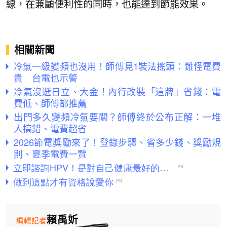
線，在兼顧便利性的同時，也能達到節能效果。
相關新聞
冷氣一級變頻也沒用！師傅見1裝法搖頭：難怪電費
貴 台電也示警
冷氣沒選日立、大金！內行改裝「這牌」省錢：電
費低、師傅都推薦
出門多久變頻冷氣要關？師傅終於公布正解：一堆
人搞錯、電費超省
2026節電獎勵來了！登錄步驟、省多少錢、獎勵規
則、夏季電費一覽
賴禹妡
編輯記者