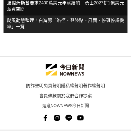
波傑姆斯基要求2400萬美元年薪續約 勇士2027拚1億美元
薪資空間
颱風動態整理！白海豚「路徑、登陸點、風雨、停班停課機
率」一覽
防詐聲明
免責聲明
隱私權聲明
著作權聲明
會員條款
關於我們
合作提案
追蹤NOWNEWS今日新聞