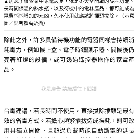
▲別忘了檢查家中家電設定，像是冬天常開啟的暖座功能、
長時間保溫的熱水瓶，以及待機中的電器產品，都可能成為
電費悄悄增加的元凶，久不使用就應該將插頭拔除。（示意
圖／記者賴禹妡攝）
除此之外，許多具備待機功能的電器同樣會持續消
耗電力，例如機上盒、電子時鐘顯示器、關機後仍
亮著紅燈的設備，或可透過遙控器操作的家電產
品。
我是廣告 請繼續往下閱讀
台電建議，若長時間不使用，直接拔除插頭是最有
效的省電方式。若擔心頻繁插拔造成損耗，則可改
用具獨立開關、且超過負載時能自動斷電的延長