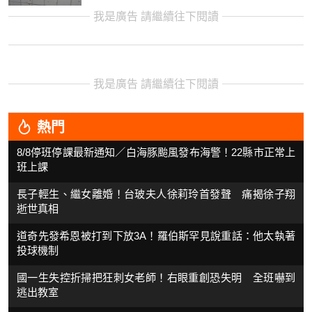
我是廣告 請繼續往下閱讀
我是廣告 請繼續往下閱讀
熱門
8/8停班停課最新通知／白海豚颱風發布海警！22縣市正常上
班上課
長子輕生、繼女離婚！台玻夫人徐莉玲首發聲 痛揭徐子翔
逝世真相
道奇先發希恩被打到下放3A！羅伯斯罕見說重話：他太執著
投球機制
國一生失控折掃把狂刺女老師！右眼重創恐失明 全班嚇到
逃出教室