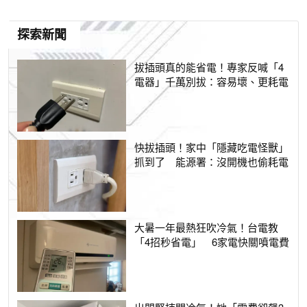
探索新聞
拔插頭真的能省電！專家反喊「4
電器」千萬別拔：容易壞、更耗電
快拔插頭！家中「隱藏吃電怪獸」
抓到了 能源署：沒開機也偷耗電
大暑一年最熱狂吹冷氣！台電教
「4招秒省電」 6家電快關噴電費