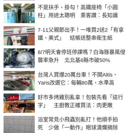
不是扶手、掛勾！高鐵座椅「小圓
柱」用途太聰明 乘客讚：長知識
7-11父親節出手！一堆買2送2「有拿
鐵、美式」 結帳送整串衛生紙
8/7明天會停班停課嗎？白海豚暴風侵
襲率急升 北北基6縣市破50%
台灣人買爆20萬台車！不開Altis、
Yaris改選它：每輛80萬、水準高
好市多烤雞別亂拿！包裝先看「這行
字」 主廚教正確買法：肉更嫩
浴室常見小飛蟲別亂打！他順手拍
死 少做「一動作」眼球潰爛摘除