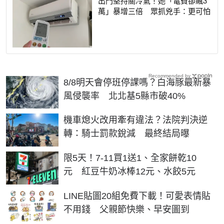
出門堅持關冷氣！她「電費卻飆3
萬」暴增三倍 眾抓兇手：更可怕
Recommended by
8/8明天會停班停課嗎？白海豚最新暴
風侵襲率 北北基5縣市破40%
機車熄火改用牽有違法？法院判決逆
轉：騎士罰款銳減 最終結局曝
限5天！7-11買1送1、全家餅乾10
元 紅豆牛奶冰棒12元、水餃5元
LINE貼圖20組免費下載！可愛表情貼
不用錢 父親節快樂、早安圖到