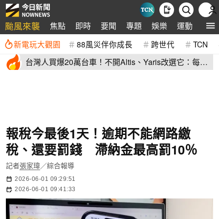
颱風來襲
焦點
即時
要聞
專題
娛樂
運動
全球
新電玩大觀園
88風災伴你成長
跨世代
TCN
台灣人買爆20萬台車！不開Altis、Yaris改選它：每輛
80萬、水準高
報稅今最後1天！逾期不能網路繳
稅、還要罰錢 滯納金最高罰10％
記者
張家瑋
／綜合報導
2026-06-01 09:29:51
2026-06-01 09:41:33