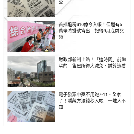
公
首批退稅610億今入帳！但還有5
萬筆將掛號寄出 記得9月底前兌
領
財政部新制上路！「這時間」前繼
承的 售屋所得大減免、試算速看
電子發票中獎不用跑7-11、全家
了！隱藏方法錢秒入帳 一堆人不
知