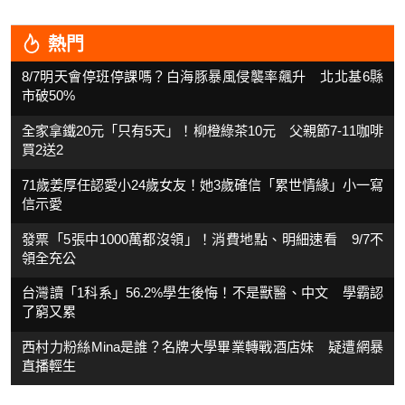
熱門
8/7明天會停班停課嗎？白海豚暴風侵襲率飆升 北北基6縣
市破50%
全家拿鐵20元「只有5天」！柳橙綠茶10元 父親節7-11咖啡
買2送2
71歲姜厚任認愛小24歲女友！她3歲確信「累世情緣」小一寫
信示愛
發票「5張中1000萬都沒領」！消費地點、明細速看 9/7不
領全充公
台灣讀「1科系」56.2%學生後悔！不是獸醫、中文 學霸認
了窮又累
西村力粉絲Mina是誰？名牌大學畢業轉戰酒店妹 疑遭網暴
直播輕生