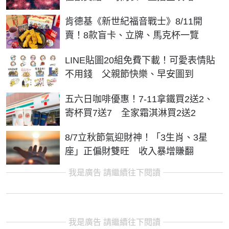
肯德基《新世紀福音戰士》8/11開
賣！8款盲卡、立牌、馬克杯一覽
LINE貼圖20組免費下載！可愛表情貼
不用錢 父親節快樂、早安圖到
五六日咖啡優惠！7-11拿鐵買2送2、
寄杯買7送7 全家霜淇淋買2送2
8/7立秋節氣迎財神！「3生肖、3星
座」正偏財雙旺 收入暴增賺翻
我是廣告 請繼續往下閱讀
我是廣告 請繼續往下閱讀