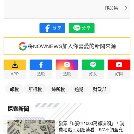
作品集
分享
分享
將NOWNEWS加入你喜愛的新聞來源
APP
追蹤
追蹤
好友
訂閱
報稅
所得稅
綜所稅
逾期
財政部
探索新聞
發票「5張中1000萬都沒領」！消
費地點、明細速看 9/7不領全充