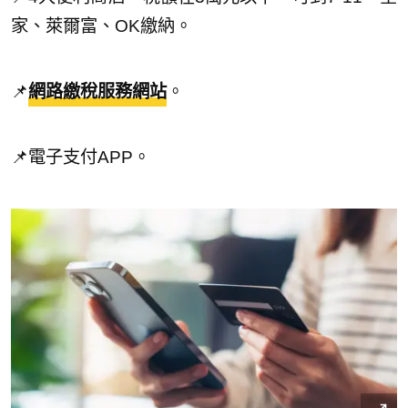
家、萊爾富、OK繳納。
📌
網路繳稅服務網站
。
📌電子支付APP。