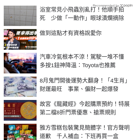
Recommended by
浴室常見小飛蟲別亂打！他順手拍
死 少做「一動作」眼球潰爛摘除
PR
做到這點才有資格說愛你
汽車冷氣根本不涼！駕駛一堆不懂
多按1鈕神降溫：Toyota也推薦
8月鬼門開後運勢大翻身！「4生肖」
財運最旺 事業、偏財一起爆發
故宮《龍藏經》今起購票預約！特展
第二檔8折門票優惠、搶票規則
雅方雪糕包裝驚見簡體字！官方聲明
道歉 千人補血：下班再買一盒