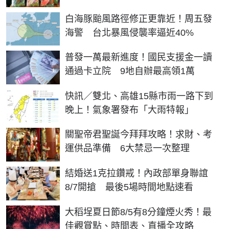
白海豚颱風路徑修正更靠近！周五發
海警 台北暴風侵襲率逼近40%
普發一萬最新進度！國民支援金一讀
通過卡立院 9地自辦最高領1萬
快訊／雙北、高雄15縣市雨一路下到
晚上！氣象署發布「大雨特報」
關聖帝君聖誕今拜拜攻略！求財、考
運供品準備 6大禁忌一次整理
結婚送1克拉鑽戒！內政部單身聯誼
8/7開搶 最後5場時間地點速看
大稻埕夏日節8/5有8分鐘煙火秀！最
佳觀賞點、時間表、直播全攻略