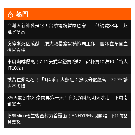
熱門
台灣人新神鞋是它！台積電魏哲家也穿上 低調藏38年：超
輕水準高
突猝逝死因成謎！肥大叔暴瘦遭猜抱病工作 團隊宣布開直
播揭真相
本周咖啡優惠！7-11美式拿鐵買2送2 寄杯買10送10「特大
杯18元」
被黃仁勳點名！「1科系」大翻紅：錄取分數飆高 72.7%讀
過不後悔
8/9天氣預報》豪雨再炸一天！白海豚颱風明天才走 下周南
部變天
粉絲Mina輕生後西村力首露面！ENHYPEN照開唱 他1句話
惹眾怒