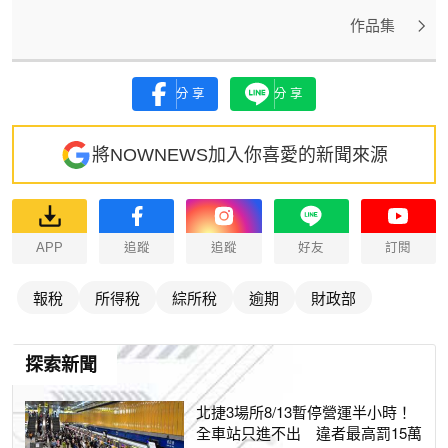
作品集
分享
分享
將NOWNEWS加入你喜愛的新聞來源
APP
追蹤
追蹤
好友
訂閱
報稅
所得稅
綜所稅
逾期
財政部
探索新聞
北捷3場所8/13暫停營運半小時！
全車站只進不出 違者最高罰15萬