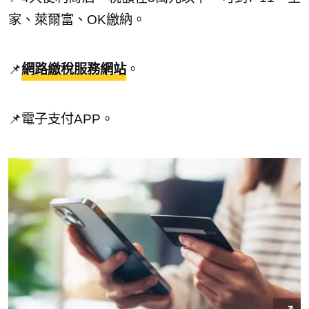
家、萊爾富、OK繳納。
📌
網路繳稅服務網站
。
📌電子支付APP。