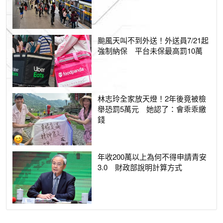
颱風天叫不到外送！外送員7/21起
強制納保 平台未保最高罰10萬
林志玲全家放天燈！2年後竟被檢
舉恐罰5萬元 她認了：會乖乖繳
錢
年收200萬以上為何不得申請青安
3.0 財政部說明計算方式