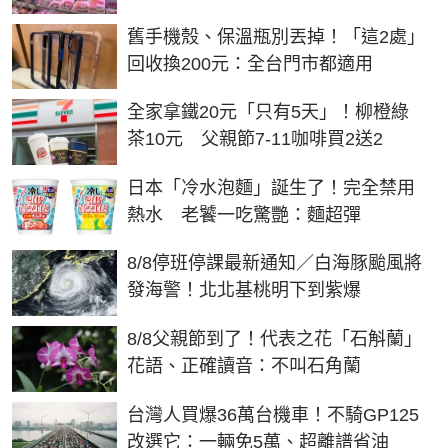
舊手機殼、保溫瓶別丟掉！「這2處」
回收換200元：全台門市都適用
全家拿鐵20元「只有5天」！柳橙綠
茶10元 父親節7-11咖啡買2送2
日本「冷水泡麵」誕生了！完全禁用
熱水 老饕一吃驚艷：麵超彈
8/8停班停課最新通知／白海豚颱風將
發海警！北北基桃明下到紫爆
8/8父親節到了！代表之花「石斛蘭」
花語、正確讀音：不叫石角蘭
台灣人買爆36萬台機車！不騎GP125
改選它：一輛免5萬、超離譜省油