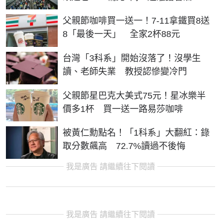
父親節咖啡買一送一！7-11拿鐵買8送
8「最後一天」 全家2杯88元
台灣「3科系」開始沒落了！沒學生
讀、老師失業 教授認慘變冷門
父親節星巴克大美式75元！星冰樂半
價多1杯 買一送一路易莎咖啡
被黃仁勳點名！「1科系」大翻紅：錄
取分數飆高 72.7%讀過不後悔
我是廣告 請繼續往下閱讀
我是廣告 請繼續往下閱讀