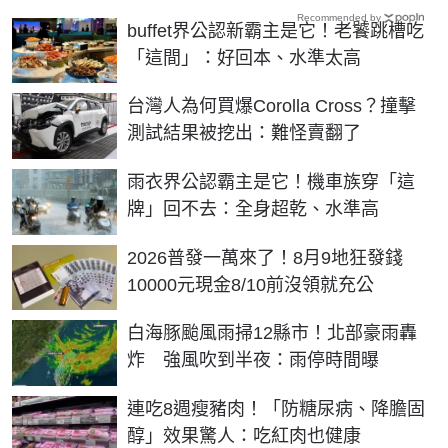
Recommended by
buffet界公認新霸主是它！老饕跳槽吃
「這間」：好回本、水準太高
台灣人為何買爆Corolla Cross？撞擊
測試結果被挖出：難怪賣翻了
雨衣界公認霸主是它！機車族穿「這
牌」回不去：全身超乾、水準高
2026普發一萬來了！8月9地狂發錢
10000元現金8/10前沒領就充公
白海豚颱風雨掃12縣市！北部豪雨轟
炸 強風吹到半夜：雨停時間曝
連吃8週瘦豬肉！「防糖尿病、降膽固
醇」效果驚人：吃紅肉也健康