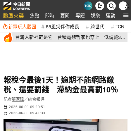
颱風來襲
焦點
即時
要聞
專題
娛樂
運動
全球
新電玩大觀園
88風災伴你成長
跨世代
TCN
台灣人新神鞋是它！台積電魏哲家也穿上 低調藏38
年：超輕水準高
報稅今最後1天！逾期不能網路繳
稅、還要罰錢 滯納金最高罰10％
記者
張家瑋
／綜合報導
2026-06-01 09:29:51
2026-06-01 09:41:33