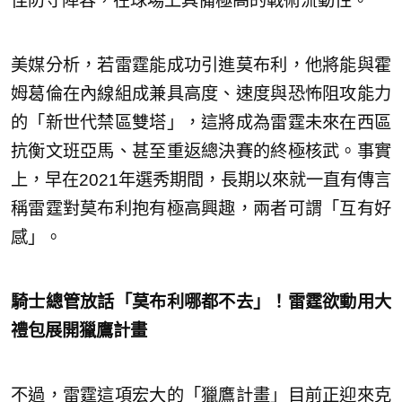
佳防守陣容，在球場上具備極高的戰術流動性。
美媒分析，若雷霆能成功引進莫布利，他將能與霍
姆葛倫在內線組成兼具高度、速度與恐怖阻攻能力
的「新世代禁區雙塔」，這將成為雷霆未來在西區
抗衡文班亞馬、甚至重返總決賽的終極核武。事實
上，早在2021年選秀期間，長期以來就一直有傳言
稱雷霆對莫布利抱有極高興趣，兩者可謂「互有好
感」。
騎士總管放話「莫布利哪都不去」！雷霆欲動用大
禮包展開獵鷹計畫
不過，雷霆這項宏大的「獵鷹計畫」目前正迎來克