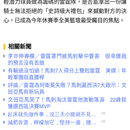
輕潛力球員做為籌碼的雷霆隊，是否能拿出一份讓
騎士無法拒絕的「史詩級大禮包」來撼動對方的決
心，已成為今年休賽季全美籃壇最受矚目的焦點。
相關新聞
李亦伸專欄／雷霆罩門被馬刺擊中要害 很幸運我
的預言沒有丟臉
有輸過沒怕過！馬刺7人得分上雙剋雷霆 美媒：年
輕軍團挺直腰桿
評論／雷霆為何衛冕失敗？馬刺贏西決7大啟示：文
班亞馬有新玩具
文班亞馬哭了！馬刺淘汰雷霆他激動落淚 22歲就
獲選西區決賽MVP