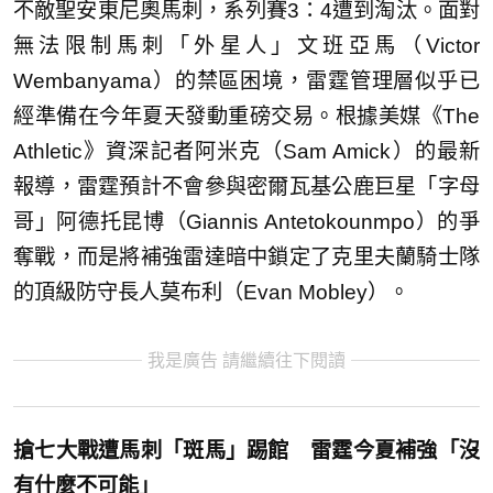
不敵聖安東尼奧馬刺，系列賽3：4遭到淘汰。面對
無法限制馬刺「外星人」文班亞馬（Victor
Wembanyama）的禁區困境，雷霆管理層似乎已
經準備在今年夏天發動重磅交易。根據美媒《The
Athletic》資深記者阿米克（Sam Amick）的最新
報導，雷霆預計不會參與密爾瓦基公鹿巨星「字母
哥」阿德托昆博（Giannis Antetokounmpo）的爭
奪戰，而是將補強雷達暗中鎖定了克里夫蘭騎士隊
的頂級防守長人莫布利（Evan Mobley）。
我是廣告 請繼續往下閱讀
搶七大戰遭馬刺「斑馬」踢館 雷霆今夏補強「沒
有什麼不可能」