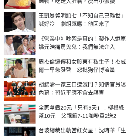
幾物，吃走大肚囊，瘦出小蠻腰
王凱暴斃明頭七「不知自己已離世」
喊好冷 劇組感應：他回來了
《營業中》吵架是真的！製作人還原
姚元浩痛罵鬼鬼：我們無法介入
周杰倫遭傳和女股東有私生子！杰威
爾一早急發聲 怒批狗仔博流量
胡錦濤一家三口遭滅門？知情官員曝
內幕：習近平應不會去謀害
全家拿鐵20元「只有5天」！柳橙綠
茶10元 父親節7-11咖啡買2送2
台玻總裁出軌當紅女星！沈時華「生