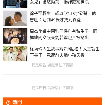
女兒」後遭拋棄 捲詐欺案神隱
徐子翔輕生！譚以欣118字發聲 他
曾吐：活到49歲才找到真愛
周杰倫遭中國狗仔爆料有私生子！同
框緋聞女股東劉若雪照片被挖出
徐莉玲人生故事宛如8點檔！大三就生
下長子 竟遭前夫騙小孩夭折
我是廣告 請繼續往下閱讀
我是廣告 請繼續往下閱讀
熱門