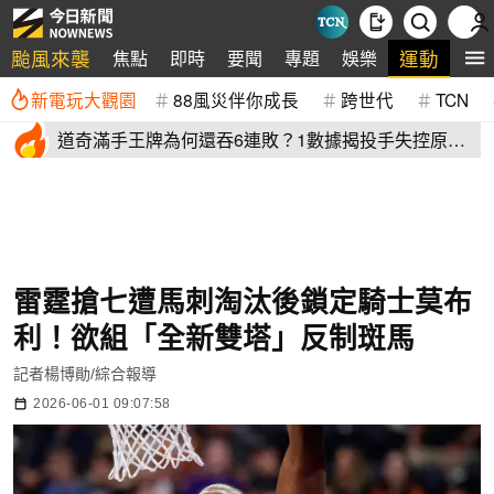
颱風來襲
運動
焦點
即時
要聞
專題
娛樂
全
新電玩大觀園
88風災伴你成長
跨世代
TCN
道奇滿手王牌為何還吞6連敗？1數據揭投手失控原
因 史奈爾成救兵
雷霆搶七遭馬刺淘汰後鎖定騎士莫布
利！欲組「全新雙塔」反制斑馬
記者楊博勛/綜合報導
2026-06-01 09:07:58