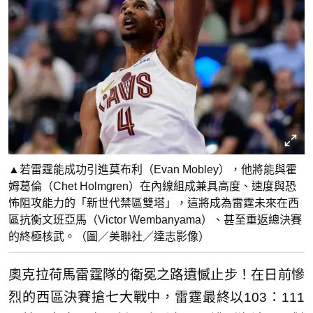
▲若雷霆能成功引進莫布利（Evan Mobley），他將能與霍
姆葛倫（Chet Holmgren）在內線組成兼具高度、速度與恐
怖阻攻能力的「新世代禁區雙塔」，這將成為雷霆未來在西
區抗衡文班亞馬（Victor Wembanyama）、甚至重返總決賽
的終極核武。（圖／美聯社／達志影像）
奧克拉荷馬雷霆隊的衛冕之路遺憾止步！在日前慘
烈的西區決賽搶七大戰中，雷霆最終以103：111