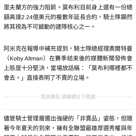
里夫蘭方的強力阻箭。莫布利目前身上還有一份總
額高達2.24億美元的複數年延長合約，騎士隊顯然
將其視為不可撼動的建隊核心之一。
阿米克在報導中補充提到，騎士隊總經理奧爾特曼
（Koby Altman）在賽季結束後的媒體新聞發佈會
上態度十分堅決，當場放話稱：「莫布利哪裡都不
會去。」直接表明了不賣的立場。
我是廣告 請繼續往下閱讀
儘管騎士管理層擺出強硬的「非賣品」姿態，但隨
著今年夏天的到來，擁有全聯盟最雄厚選秀權與年