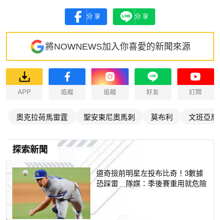
分享
分享
將NOWNEWS加入你喜愛的新聞來源
APP
追蹤
追蹤
好友
訂閱
奧克拉荷馬雷霆
聖安東尼奧馬刺
莫布利
文班亞馬
探索新聞
道奇撿前明星左投布比奇！3數據
恐踩雷 隊媒：季後賽重用就危險