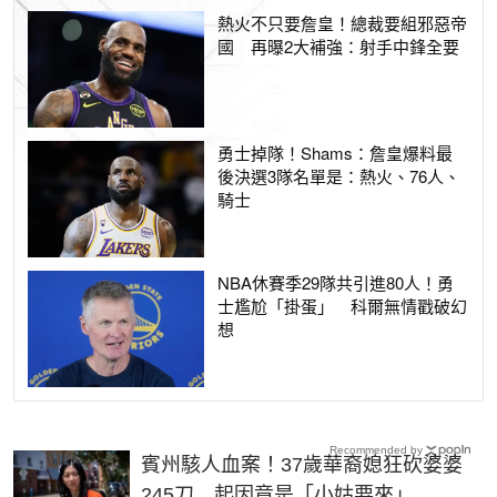
熱火不只要詹皇！總裁要組邪惡帝
國 再曝2大補強：射手中鋒全要
勇士掉隊！Shams：詹皇爆料最
後決選3隊名單是：熱火、76人、
騎士
NBA休賽季29隊共引進80人！勇
士尷尬「掛蛋」 科爾無情戳破幻
想
Recommended by
賓州駭人血案！37歲華裔媳狂砍婆婆
245刀 起因竟是「小姑要來」