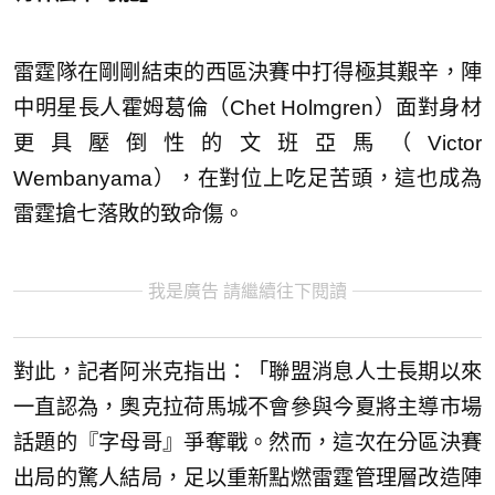
雷霆隊在剛剛結束的西區決賽中打得極其艱辛，陣
中明星長人霍姆葛倫（Chet Holmgren）面對身材
更具壓倒性的文班亞馬（Victor
Wembanyama），在對位上吃足苦頭，這也成為
雷霆搶七落敗的致命傷。
我是廣告 請繼續往下閱讀
對此，記者阿米克指出：「聯盟消息人士長期以來
一直認為，奧克拉荷馬城不會參與今夏將主導市場
話題的『字母哥』爭奪戰。然而，這次在分區決賽
出局的驚人結局，足以重新點燃雷霆管理層改造陣