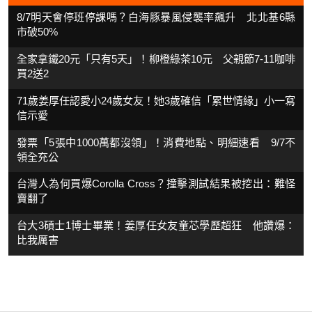
8/7明天會停班停課嗎？白海豚暴風侵襲率飆升 北北基6縣
市破50%
全家拿鐵20元「只有5天」！柳橙綠茶10元 父親節7-11咖啡
買2送2
71歲姜厚任認愛小24歲女友！她3歲確信「累世情緣」小一寫
信示愛
發票「5張中1000萬都沒領」！消費地點、明細速看 9/7不
領全充公
台灣人為何買爆Corolla Cross？撞擊測試結果被挖出：難怪
賣翻了
台大3碩士1博士畢業！姜厚任女友童芯學歷超狂 他讚爆：
比我厲害