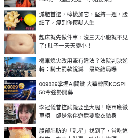
PR
減肥首選，檸檬加它，堅持一週，腰
細了，瘦到你懷疑人生
PR
起床就先做件事，沒三天小腹就不見
了! 肚子一天天變小！
機車熄火改用牽有違法？法院判決逆
轉：騎士罰款銳減 最終結局曝
PR
009829掌握AI關鍵 大華韓國KOSPI
50今強勢開募
李冠儀昔控試鏡要坐大腿！廠商應徵
車模 卻是當伴遊還要脫衣驗身
PR
腹部脂肪的「剋星」找到了，常吃這