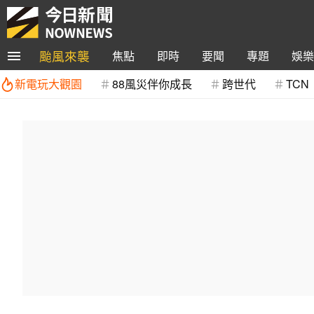
颱風來襲
焦點
即時
要聞
專題
娛樂
新電玩大觀園
88風災伴你成長
跨世代
TCN