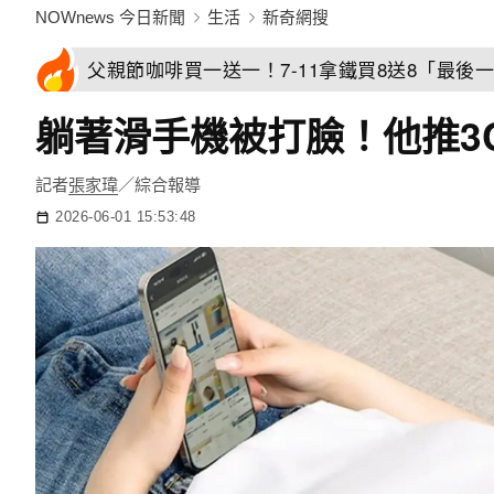
NOWnews 今日新聞
生活
新奇網搜
父親節咖啡買一送一！7-11拿鐵買8送8「最後一
躺著滑手機被打臉！他推3
記者
張家瑋
／綜合報導
2026-06-01 15:53:48