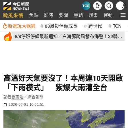
颱風來襲
焦點
即時
要聞
專題
娛樂
運動
全球
新電玩大觀園
88風災伴你成長
跨世代
TCN
8/8停班停課最新通知／白海豚颱風發布海警！22縣市
正常上班上課
高溫好天氣要沒了！本周連10天開啟
「下雨模式」 紫爆大雨灌全台
記者
張志浩
／綜合報導
2026-06-01 10:01:51