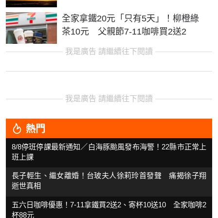
全家拿鐵20元「只有5天」！柳橙綠
茶10元 父親節7-11咖啡買2送2
我是廣告 請繼續往下閱讀
我是廣告 請繼續往下閱讀
熱門
8/8停班停課最新通知／白海豚颱風發布海警！22縣市正常上
班上課
長子輕生、繼女離婚！台玻夫人徐莉玲首發聲 痛揭徐子翔
逝世真相
五六日咖啡優惠！7-11拿鐵買2送2、寄杯10送10 全家咖啡2
杯88元