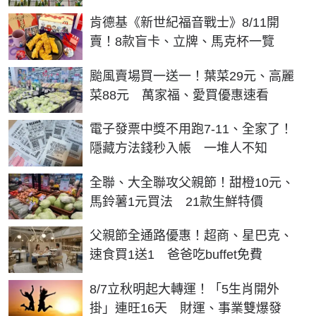
肯德基《新世紀福音戰士》8/11開
賣！8款盲卡、立牌、馬克杯一覽
颱風賣場買一送一！葉菜29元、高麗
菜88元 萬家福、愛買優惠速看
電子發票中獎不用跑7-11、全家了！
隱藏方法錢秒入帳 一堆人不知
全聯、大全聯攻父親節！甜橙10元、
馬鈴薯1元買法 21款生鮮特價
父親節全通路優惠！超商、星巴克、
速食買1送1 爸爸吃buffet免費
8/7立秋明起大轉運！「5生肖開外
掛」連旺16天 財運、事業雙爆發