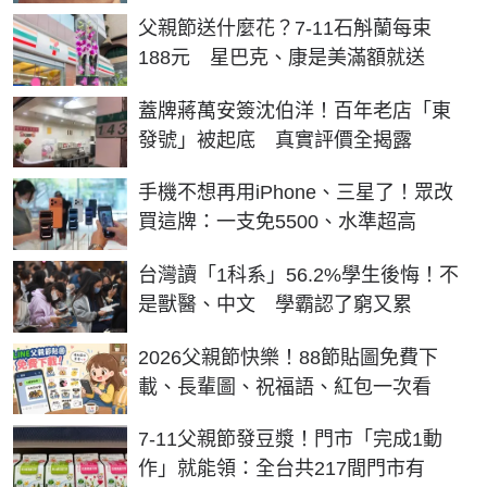
父親節送什麼花？7-11石斛蘭每束
188元 星巴克、康是美滿額就送
蓋牌蔣萬安簽沈伯洋！百年老店「東
發號」被起底 真實評價全揭露
手機不想再用iPhone、三星了！眾改
買這牌：一支免5500、水準超高
台灣讀「1科系」56.2%學生後悔！不
是獸醫、中文 學霸認了窮又累
2026父親節快樂！88節貼圖免費下
載、長輩圖、祝福語、紅包一次看
7-11父親節發豆漿！門市「完成1動
作」就能領：全台共217間門市有