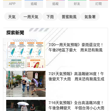
APP
追蹤
追蹤
好友
訂閱
天氣
一周天氣
下雨
薔蜜颱風
氣象署
探索新聞
7/20一周天氣預報》豪雨還沒完！
午後2地區下最大 周末恐有颱風
7/21天氣預報》高溫飆破36度！午
後變天下大雨 周末恐有颱風生成
7/16天氣預報》全台高溫飆35度！
午後急轉變天 半個台灣小心大雨