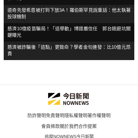
道奇先發希恩被打到下放3A！羅伯斯罕見說重話：他太執著
投球機制
慈濟10億疫苗騙局！「這舉動」博證嚴信任 郭台銘避坑關
鍵曝光
慈濟被詐騙後「這點」更致命？學者金句連發：比10億元昂
貴
防詐聲明
免責聲明
隱私權聲明
著作權聲明
會員條款
關於我們
合作提案
追蹤NOWNEWS今日新聞