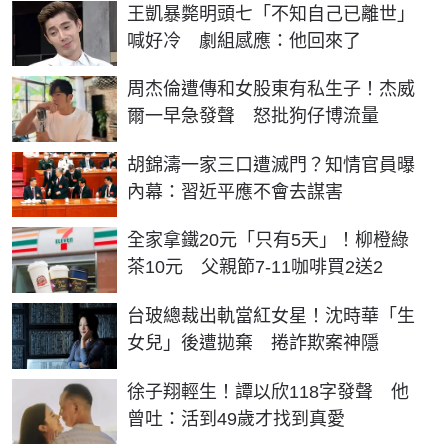
王凱暴斃明頭七「不知自己已離世」
喊好冷 劇組感應：他回來了
周杰倫遭傳和女股東有私生子！杰威
爾一早急發聲 怒批狗仔博流量
胡錦濤一家三口遭滅門？知情官員曝
內幕：習近平應不會去謀害
全家拿鐵20元「只有5天」！柳橙綠
茶10元 父親節7-11咖啡買2送2
台玻總裁出軌當紅女星！沈時華「生
女兒」後遭拋棄 捲詐欺案神隱
徐子翔輕生！譚以欣118字發聲 他
曾吐：活到49歲才找到真愛