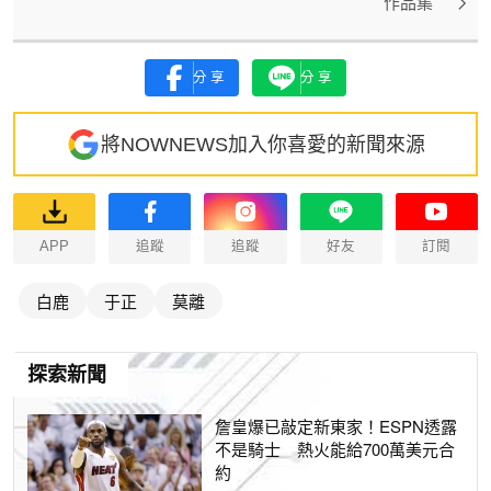
作品集
分享
分享
將NOWNEWS加入你喜愛的新聞來源
APP
追蹤
追蹤
好友
訂閱
白鹿
于正
莫離
探索新聞
詹皇爆已敲定新東家！ESPN透露
不是騎士 熱火能給700萬美元合
約