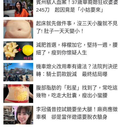
賓州駭人血案！37歲華裔媳狂砍婆婆
245刀 起因竟是「小姑要來」
PR
起床就先做件事，沒三天小腹就不見
了! 肚子一天天變小！
PR
減肥首選，檸檬加它，堅持一週，腰
細了，瘦到你懷疑人生
機車熄火改用牽有違法？法院判決逆
轉：騎士罰款銳減 最終結局曝
PR
腹部脂肪的「剋星」找到了，常吃這
幾物，吃走大肚囊，瘦出小蠻腰
李冠儀昔控試鏡要坐大腿！廠商應徵
車模 卻是當伴遊還要脫衣驗身