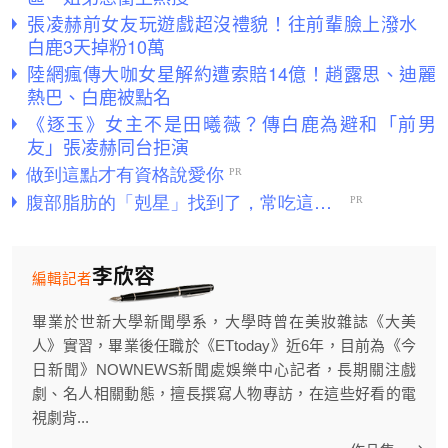
張凌赫前女友玩遊戲超沒禮貌！往前輩臉上潑水
白鹿3天掉粉10萬
陸網瘋傳大咖女星解約遭索賠14億！趙露思、迪麗
熱巴、白鹿被點名
《逐玉》女主不是田曦薇？傳白鹿為避和「前男
友」張凌赫同台拒演
李欣容
編輯記者
畢業於世新大學新聞學系，大學時曾在美妝雜誌《大美
人》實習，畢業後任職於《ETtoday》近6年，目前為《今
日新聞》NOWNEWS新聞處娛樂中心記者，長期關注戲
劇、名人相關動態，擅長撰寫人物專訪，在這些好看的電
視劇背...