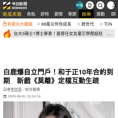
颱風來襲
娛樂
焦點
即時
要聞
專題
運動
全
新電玩大觀園
88風災伴你成長
跨世代
TCN
台大3碩士1博士畢業！姜厚任女友童芯學歷超狂 他
讚爆：比我厲害
白鹿爆自立門戶！和于正10年合約到
期 新戲《莫離》定檔互動生疏
記者
李欣容
／綜合報導
2026-06-01 10:24:14