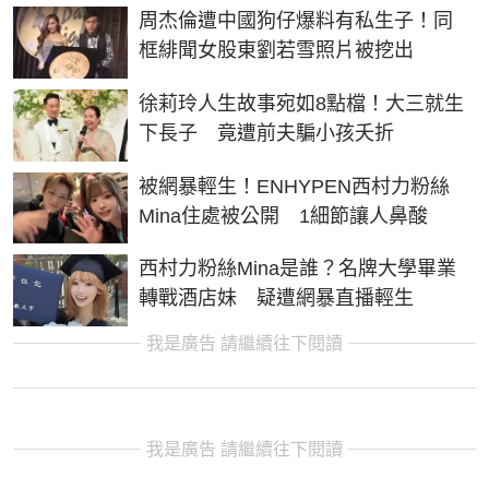
周杰倫遭中國狗仔爆料有私生子！同
框緋聞女股東劉若雪照片被挖出
徐莉玲人生故事宛如8點檔！大三就生
下長子 竟遭前夫騙小孩夭折
被網暴輕生！ENHYPEN西村力粉絲
Mina住處被公開 1細節讓人鼻酸
西村力粉絲Mina是誰？名牌大學畢業
轉戰酒店妹 疑遭網暴直播輕生
我是廣告 請繼續往下閱讀
我是廣告 請繼續往下閱讀