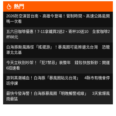
熱門
2026防空演習台南、高雄今登場！管制時間、高速公路能開
嗎一次看
五六日咖啡優惠！7-11拿鐵買2送2、寄杯10送10 全家咖啡2
杯88元
白海豚颱風路徑「搖擺游」！暴風圈可能擦邊北台灣 恐籠
罩北北基
今天立秋別吵架！「犯7禁忌」衰整年 錢包快放新鈔：開運
6招速看
游到黑潮補血！白海豚「暴風圈貼北台灣」 4縣市有機會停
班停課
最快今發海警！白海豚暴風圈「明晚觸警戒線」 3天紫爆風
雨最猛