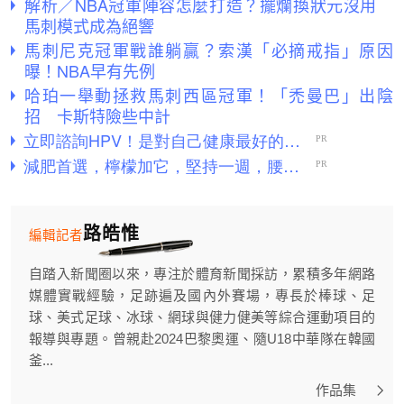
解析／NBA冠軍陣容怎麼打造？擺爛換狀元沒用
馬刺模式成為絕響
馬刺尼克冠軍戰誰躺贏？索漢「必摘戒指」原因
曝！NBA早有先例
哈珀一舉動拯救馬刺西區冠軍！「禿曼巴」出陰
招 卡斯特險些中計
路皓惟
編輯記者
自踏入新聞圈以來，專注於體育新聞採訪，累積多年網路
媒體實戰經驗，足跡遍及國內外賽場，專長於棒球、足
球、美式足球、冰球、網球與健力健美等綜合運動項目的
報導與專題。曾親赴2024巴黎奧運、隨U18中華隊在韓國
釜...
作品集