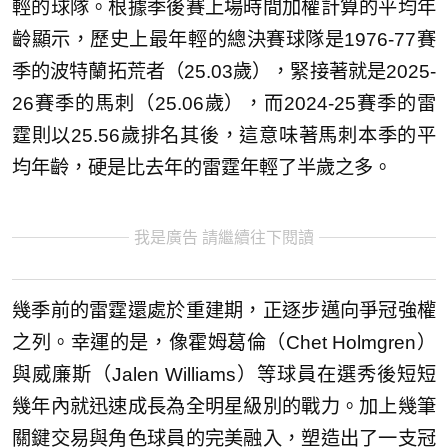
輕的球隊。根據季後賽上場時間加權計算的平均年
齡顯示，歷史上最年輕的總決賽球隊是1976-77賽
季的波特蘭拓荒者（25.03歲），緊接著就是2025-
26賽季的馬刺（25.06歲），而2024-25賽季的雷
霆則以25.56歲排名其後，這意味著馬刺本季的平
均年齡，硬是比去年的雷霆年輕了半歲之多。
我是廣告 請繼續往下閱讀
幾季前的雷霆還處於重建期，正逐步邁向爭冠強權
之列。幸運的是，像霍姆葛倫（Chet Holmgren）
與威廉斯（Jalen Williams）等球員在選秀後短短
幾年內就迅速成長為全明星級別的戰力。加上幾筆
關鍵交易與角色球員的完美融入，塑造出了一支冠