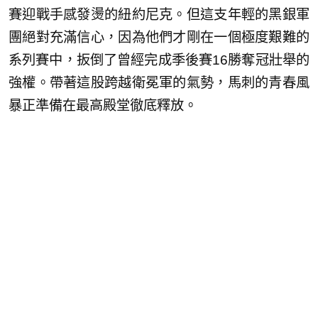
賽迎戰手感發燙的紐約尼克。但這支年輕的黑銀軍
團絕對充滿信心，因為他們才剛在一個極度艱難的
系列賽中，扳倒了曾經完成季後賽16勝奪冠壯舉的
強權。帶著這股跨越衛冕軍的氣勢，馬刺的青春風
暴正準備在最高殿堂徹底釋放。