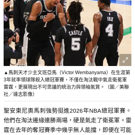
▲馬刺天才少主文班亞馬（Victor Wembanyama）在生涯第
3年就率領球隊殺入總冠軍賽，不僅在淘汰戰中氣走衛冕軍
雷霆，更展現出不可思議的統治力與領袖氣質。（圖／美聯
社／達志影像）
聖安東尼奧馬刺強勢挺進2026年NBA總冠軍賽。
他們在淘汰邊緣連勝兩場，硬是氣走了衛冕軍。雷
霆在去年的奪冠賽季中幾乎無人能擋，即便在可能