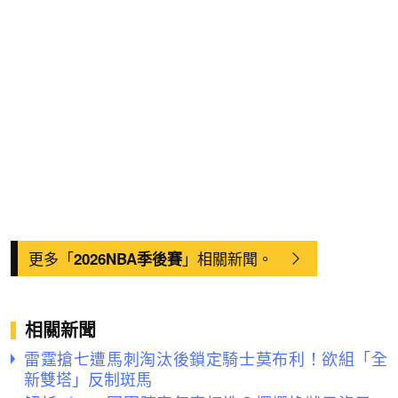
更多「
」相關新聞。
2026NBA季後賽
相關新聞
雷霆搶七遭馬刺淘汰後鎖定騎士莫布利！欲組「全
新雙塔」反制斑馬