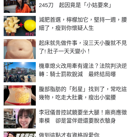
245刀 起因竟是「小姑要來」
PR
減肥首選，檸檬加它，堅持一週，腰
細了，瘦到你懷疑人生
PR
起床就先做件事，沒三天小腹就不見
了! 肚子一天天變小！
機車熄火改用牽有違法？法院判決逆
轉：騎士罰款銳減 最終結局曝
PR
腹部脂肪的「剋星」找到了，常吃這
幾物，吃走大肚囊，瘦出小蠻腰
李冠儀昔控試鏡要坐大腿！廠商應徵
車模 卻是當伴遊還要脫衣驗身
PR
做到這點才有資格說愛你