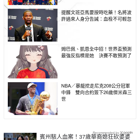
提醒文班亞馬要按時吃藥！名將波
許過來人身分告誡：血栓不可輕忽
姆巴佩、凱恩全中招！世界盃預測
最強反指標是她 決賽不敢預測了
NBA／暴龍挖走尼克208公分冠軍
中鋒 雙向合約簽下26歲傑米森三
世
Recommended by
賓州駭人血案！37歲華裔媳狂砍婆婆