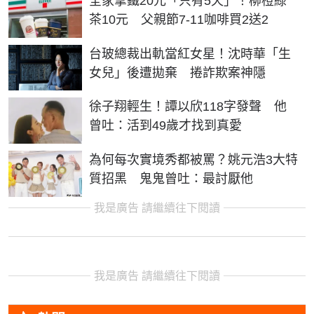
全家拿鐵20元「只有5天」！柳橙綠
茶10元 父親節7-11咖啡買2送2
台玻總裁出軌當紅女星！沈時華「生
女兒」後遭拋棄 捲詐欺案神隱
徐子翔輕生！譚以欣118字發聲 他
曾吐：活到49歲才找到真愛
為何每次實境秀都被罵？姚元浩3大特
質招黑 鬼鬼曾吐：最討厭他
我是廣告 請繼續往下閱讀
我是廣告 請繼續往下閱讀