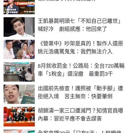
王凱暴斃明頭七「不知自己已離世」
喊好冷 劇組感應：他回來了
《營業中》吵架是真的！製作人還原
姚元浩痛罵鬼鬼：我們無法介入
8月就收罰金！公路局：全台720萬輛
車「1稅金」還沒繳 最重罰3千
出國前先檢查！護照被「動手腳」遭
拒絕入境 苦主無奈：快要暈倒
胡錦濤一家三口遭滅門？知情官員曝
內幕：習近平應不會去謀害