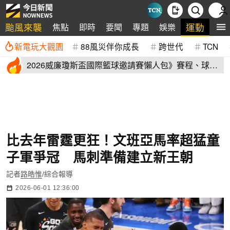
颱風來襲
運動
焦點
即時
要聞
專題
娛樂
全
新電玩大觀園
88風災伴你成長
跨世代
TCN
2026威廉瓊斯盃國際籃球邀請賽懶人包》賽程、球員
名單、售票資訊
比去年雷霆更狂！文班亞馬率超猛童
子軍爭冠 馬刺準備建立新王朝
記者
路皓惟
/綜合報導
2026-06-01 12:36:00