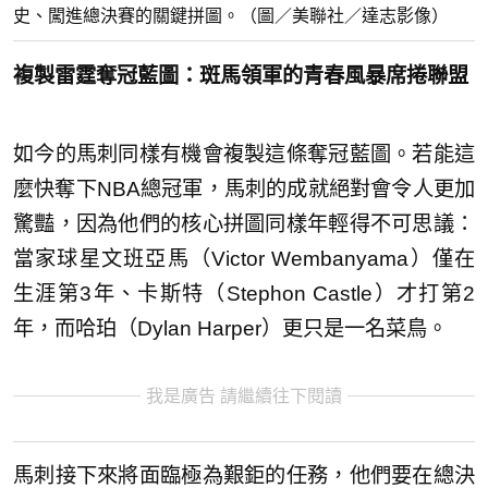
史、闖進總決賽的關鍵拼圖。（圖／美聯社／達志影像）
複製雷霆奪冠藍圖：斑馬領軍的青春風暴席捲聯盟
如今的馬刺同樣有機會複製這條奪冠藍圖。若能這
麼快奪下NBA總冠軍，馬刺的成就絕對會令人更加
驚豔，因為他們的核心拼圖同樣年輕得不可思議：
當家球星文班亞馬（Victor Wembanyama）僅在
生涯第3年、卡斯特（Stephon Castle）才打第2
年，而哈珀（Dylan Harper）更只是一名菜鳥。
我是廣告 請繼續往下閱讀
馬刺接下來將面臨極為艱鉅的任務，他們要在總決