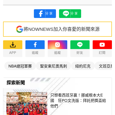
分享
分享
將NOWNEWS加入你喜愛的新聞來源
APP
追蹤
追蹤
好友
訂閱
NBA總冠軍賽
聖安東尼奧馬刺
紐約尼克
文班亞馬
探索新聞
只想看西班牙贏！挪威根本大E
國 狂PO文洗版：拜託把獎盃給
他們