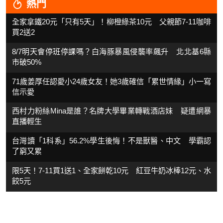
熱門
全家拿鐵20元「只有5天」！柳橙綠茶10元 父親節7-11咖啡
買2送2
8/7明天會停班停課嗎？白海豚暴風侵襲率飆升 北北基6縣
市破50%
71歲姜厚任認愛小24歲女友！她3歲確信「累世情緣」小一寫
信示愛
西村力粉絲Mina是誰？名牌大學畢業轉戰酒店妹 疑遭網暴
直播輕生
台灣讀「1科系」56.2%學生後悔！不是獸醫、中文 學霸認
了窮又累
限5天！7-11買1送1、全家餅乾10元 紅豆牛奶冰棒12元、水
餃5元