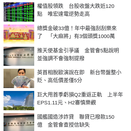
權值股領跌 台股收盤大跌近120
點 唯宏達電逆勢走高
總獎金破33億！年中最強刮刮樂來
了 「大麻將」有3個頭獎1000萬
推天使基金引爭議 金管會5點說明
並強調不會強制提撥
英首相脫歐演說在即 新台幣盤整小
貶、高低價差僅5分
巨大甩首季虧損Q2重返正軌 上半年
EPS1.11元、H2審慎樂觀
國艦國造涉詐貸 聯貸已撥款150
億 金管會查授信缺失