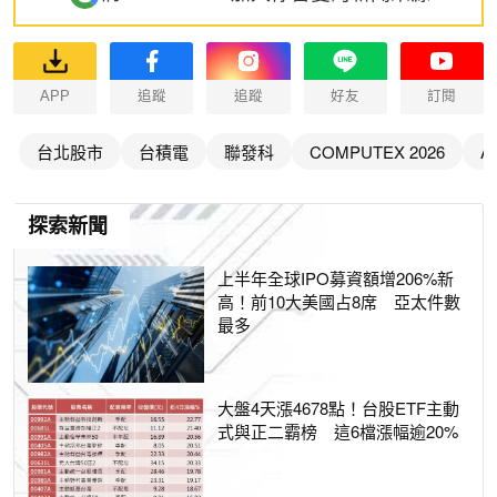
APP
追蹤
追蹤
好友
訂閱
台北股市
台積電
聯發科
COMPUTEX 2026
A
探索新聞
上半年全球IPO募資額增206%新
高！前10大美國占8席 亞太件數
最多
大盤4天漲4678點！台股ETF主動
式與正二霸榜 這6檔漲幅逾20%