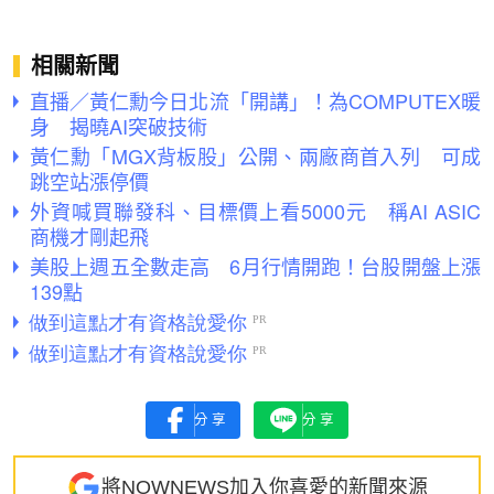
相關新聞
直播／黃仁勳今日北流「開講」！為COMPUTEX暖
身 揭曉AI突破技術
黃仁勳「MGX背板股」公開、兩廠商首入列 可成
跳空站漲停價
外資喊買聯發科、目標價上看5000元 稱AI ASIC
商機才剛起飛
美股上週五全數走高 6月行情開跑！台股開盤上漲
139點
分享
分享
將NOWNEWS加入你喜愛的新聞來源