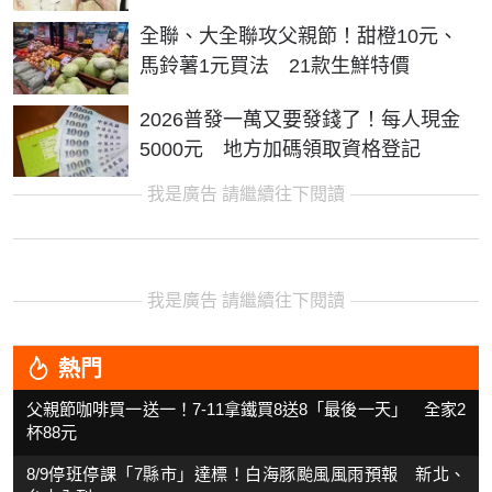
全聯、大全聯攻父親節！甜橙10元、
馬鈴薯1元買法 21款生鮮特價
2026普發一萬又要發錢了！每人現金
5000元 地方加碼領取資格登記
我是廣告 請繼續往下閱讀
我是廣告 請繼續往下閱讀
熱門
父親節咖啡買一送一！7-11拿鐵買8送8「最後一天」 全家2
杯88元
8/9停班停課「7縣市」達標！白海豚颱風風雨預報 新北、