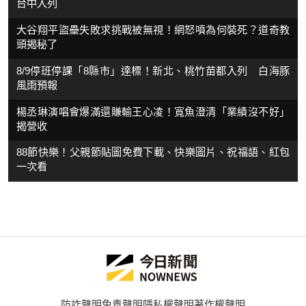
台中入列
大谷翔平盜壘失敗求挑戰被無視！網怒噴為何裝死？道奇教
頭揭秘了
8/9停班停課「8縣市」達標！新北、桃竹苗都入列 白海豚
風雨預報
楊丞琳演唱會爆滿還賺輸王心凌！寬魚澄清「業績沒不好」
揭營收
88節快樂！父親節貼圖免費下載、快樂圖片、祝福語、紅包
一次看
防詐聲明
免責聲明
隱私權聲明
著作權聲明