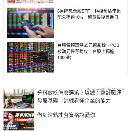
8月除息台股ETF！14檔預估年化
配息率逾10% 留意最後買進日
台積電領軍漲65元返季線、PCB
被動元件等助攻 台股上揚逾
1300點
Recommended by
分科放榜怎麼選系？資誠：會計職涯
發展基礎 訓練看懂企業的能力
PR
做到這點才有資格說愛你