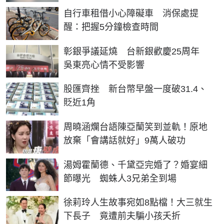
自行車租借小心障礙車 消保處提
醒：把握5分鐘檢查時間
彰銀爭議延燒 台新銀歡慶25周年
吳東亮心情不受影響
股匯齊挫 新台幣早盤一度破31.4、
貶近1角
周曉涵爛台語陳亞蘭笑到並軌！原地
放棄「會講話就好」9萬人破功
湯姆霍蘭德、千黛亞完婚了？婚宴細
節曝光 蜘蛛人3兄弟全到場
徐莉玲人生故事宛如8點檔！大三就生
下長子 竟遭前夫騙小孩夭折