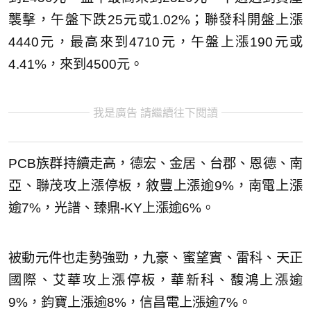
襲擊，午盤下跌25元或1.02%；聯發科開盤上漲
4440元，最高來到4710元，午盤上漲190元或
4.41%，來到4500元。
我是廣告 請繼續往下閱讀
PCB族群持續走高，德宏、金居、台郡、恩德、南
亞、聯茂攻上漲停板，敘豐上漲逾9%，南電上漲
逾7%，光譜、臻鼎-KY上漲逾6%。
被動元件也走勢強勁，九豪、蜜望實、雷科、天正
國際、艾華攻上漲停板，華新科、馥鴻上漲逾
9%，鈞寶上漲逾8%，信昌電上漲逾7%。