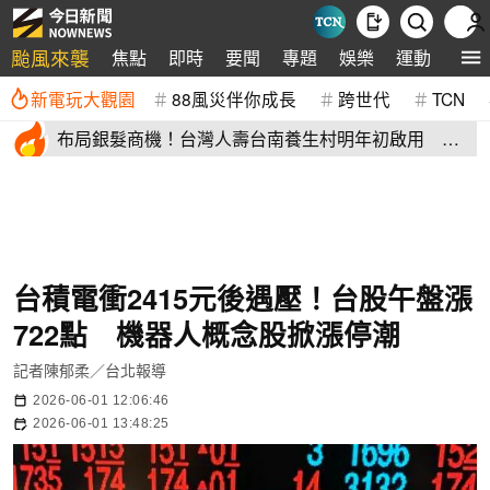
颱風來襲
焦點
即時
要聞
專題
娛樂
運動
全球
新電玩大觀園
88風災伴你成長
跨世代
TCN
布局銀髮商機！台灣人壽台南養生村明年初啟用 月
繳4萬就能入住
台積電衝2415元後遇壓！台股午盤漲
722點 機器人概念股掀漲停潮
記者陳郁柔／台北報導
2026-06-01 12:06:46
2026-06-01 13:48:25