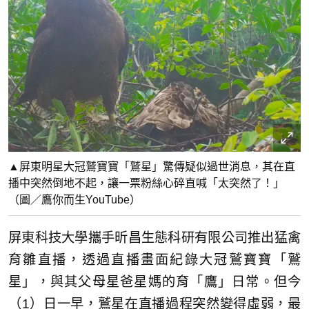
▲屏東明星大冠鷲寶寶「鷲星」驚傳疑似過世消息，其在直
播中突然倒地不起，讓一票粉絲心碎直喊「太突然了！」
（圖／鷹你而生YouTube）
屏東科技大學攜手昕昌生態科研有限公司推出猛禽
育雛直播，透過直播畫面紀錄大冠鷲寶寶「鷲
星」，與其父母星爸星媽的育「鷹」日常。但今
（1）日一早，鷲星在直播過程突然變得虛弱，最