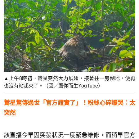
▲上午8時初，鷲星突然大力展翅，接著往一旁倒地，便再
也沒有站起來了。（圖／鷹你而生YouTube）
鷲星驚傳過世「官方證實了」！粉絲心碎爆哭：太
突然
該直播今早因突發狀況一度緊急維修，而稍早官方