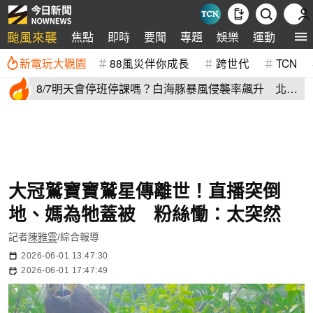
颱風來襲
焦點
即時
要聞
專題
娛樂
運動
全球
新電玩大觀園
88風災伴你成長
跨世代
TCN
8/7明天會停班停課嗎？白海豚暴風侵襲率飆升 北北
基6縣市破50%
大冠鷲寶寶鷲星傳離世！直播突倒
地、媽為牠蓋被 粉絲慟：太突然
記者
陳雅雲
/綜合報導
2026-06-01 13:47:30
2026-06-01 17:47:49