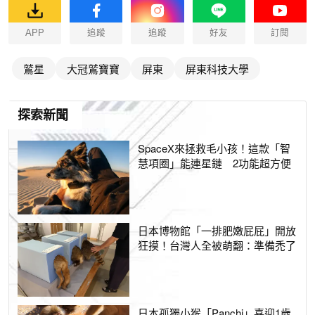
APP
追蹤
追蹤
好友
訂閱
鷲星
大冠鷲寶寶
屏東
屏東科技大學
探索新聞
SpaceX來拯救毛小孩！這款「智
慧項圈」能連星鏈 2功能超方便
日本博物館「一排肥嫩屁屁」開放
狂摸！台灣人全被萌翻：準備禿了
日本孤獨小猴「Panchi」喜迎1歲