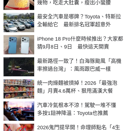
幾物，吃走大肚囊，瘦出小蠻腰
最安全汽車是哪牌？Toyota、特斯拉
全輸給它 最新排名冠軍超意外
iPhone 18 Pro什麼時候推出？大家都
猜9月8日、9日 最快這天開賣
最新路徑一致了！白海豚颱風「高機
率擦過台灣」：風雨跟巴威一樣
統一肉燥麵被擠掉！2026「最強泡
麵」月賣4.6萬杯、狠甩滿漢大餐
汽車冷氣根本不涼！駕駛一堆不懂
多按1鈕神降溫：Toyota也推薦
2026鬼門提早開！命理師點名「4生