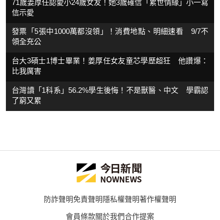
71歲姜厚任認愛小24歲女友！她3歲確信「累世情緣」小一寫
信示愛
發票「5張中1000萬都沒領」！消費地點、明細速看 9/7不
領全充公
台大3碩士1博士畢業！姜厚任女友童芯學歷超狂 他讚爆：
比我厲害
台灣讀「1科系」56.2%學生後悔！不是獸醫、中文 學霸認
了窮又累
防詐聲明
免責聲明
隱私權聲明
著作權聲明
會員條款
關於我們
合作提案