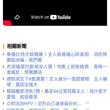
相關新聞
棄養比特犬綁路邊！主人紙條揭心碎真相 消防隊
霸氣收編：我們養
虎斑貓尾巴斷掉沒人理！他衝上前急搶救 真相一
查尷尬：想罵髒話
德牧突生下8隻寶寶！生父身分一查超傻眼 主人嚇
壞：基因太強大
橘貓離家消失7周！暴走64公里找舊主人：為什麼不
要我 結局看哭