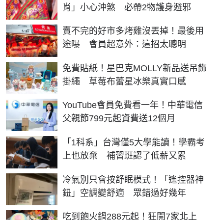
肖」小心沖煞 必帶2物護身避邪
賣不完的好市多烤雞沒丟掉！最後用
途曝 會員超意外：這招太聰明
免費貼紙！星巴克MOLLY新品送吊飾
掛繩 草莓布蕾星冰樂真實口感
YouTube會員免費看一年！中華電信
父親節799元起資費送12個月
「1科系」台灣僅5大學能讀！學霸考
上也放棄 補習班認了低薪又累
冷氣別只會按舒眠模式！「遙控器神
鈕」空調變舒適 眾錯過好幾年
吃到飽火鍋288元起！狂開7家北上