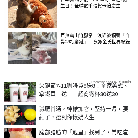
生日！全球數千張賀卡陪慶生
巨無霸山竹腳掌！浪貓被領養「自
帶28根腳趾」 竟獲金氏世界紀錄
Recommended by
父親節7-11咖啡買8送8！全家美式、
拿鐵買一送一 超商寄杯30送30
PR
減肥首選，檸檬加它，堅持一週，腰
細了，瘦到你懷疑人生
PR
腹部脂肪的「剋星」找到了，常吃這