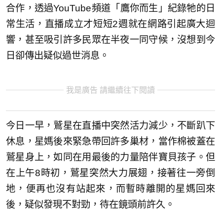
合作，透過YouTube頻道「鷹你而生」紀錄牠的日
常生活，直播成立才短短2週就在網路引起廣大迴
響，甚至吸引許多民眾在半夜一同守候，沒想到今
日卻傳出疑似過世消息。
我是廣告 請繼續往下閱讀
今日一早，鷲星在直播中突然活力減少，不斷趴下
休息，星媽後來緊急帶回許多巢材，當作棉被蓋在
鷲星身上，如同在用最後的力量陪伴寶貝孩子。但
在上午8時初，鷲星突然大力展翅，接著往一旁倒
地，便再也沒有站起來，而暫時離開的星媽回來
後，疑似發現不對勁，待在鏡頭前許久。