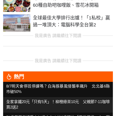
60種自助吧咖哩飯、雪花冰開箱
全球最佳大學排行出爐！「1私校」贏
過一堆頂大：電腦科學全台第2
我是廣告 請繼續往下閱讀
我是廣告 請繼續往下閱讀
熱門
8/7明天會停班停課嗎？白海豚暴風侵襲率飆升 北北基6縣
市破50%
全家拿鐵20元「只有5天」！柳橙綠茶10元 父親節7-11咖啡
買2送2