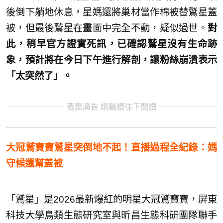
後倒下躺地休息，星媽還將巢材當作棉被替鷲星蓋
被，但最後鷲星在畫面中完全不動，疑似過世。
對
此，稍早官方證實死訊，已確認鷲星沒有生命跡
象，預計將在今日下午進行解剖，讓粉絲崩潰表示
「太突然了」。
我是廣告 請繼續往下閱讀
大冠鷲寶寶鷲星突倒地不起！直播過程全紀錄：媽
守候還幫蓋被
「鷲星」是2026最新爆紅的明星大冠鷲寶寶，屏東
科技大學鳥類生態研究室與昕昌生態科研團隊聯手