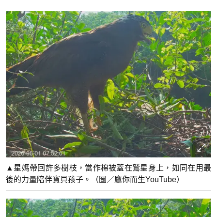
▲星媽帶回許多樹枝，當作棉被蓋在鷲星身上，如同在用最
後的力量陪伴寶貝孩子。（圖／鷹你而生YouTube）