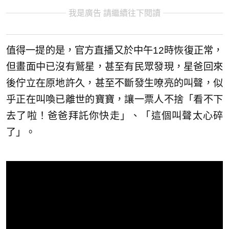
我是廣告 請繼續往下閱讀
值得一提的是，官方直播又於中午12時恢復正常，
但畫面中已沒有鷲星，甚至有民眾發現，星爸回來
後佇立在原地許久，甚至不斷發生嘹亮的叫聲，似
乎正在叫喚已離世的寶寶，讓一票人不捨「看不下
去了啦！爸爸拜託你快走」、「這個叫聲太心碎
了」。