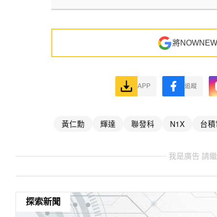
將NOWNE
APP
追蹤
黃仁勳
輝達
聯發科
N1X
台積
我是廣告 請
探索新聞