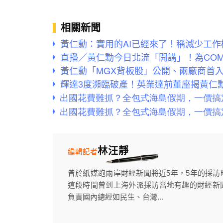
相關新聞
黃仁勳：實用的AI已經來了！稱減少工
直播／黃仁勳今日北流「開講」！為COMP
黃仁勳「MGX背板股」公開、兩廠商首
輝達3度瀕臨破產！英業達前董座揭黃仁
林汪靜
編輯記者
曾於紙媒跑兩岸財經新聞將近5年，5年的採
這段時間曾到上海外派採訪當地有趣的財經新
負責國內總經如民生、台灣...