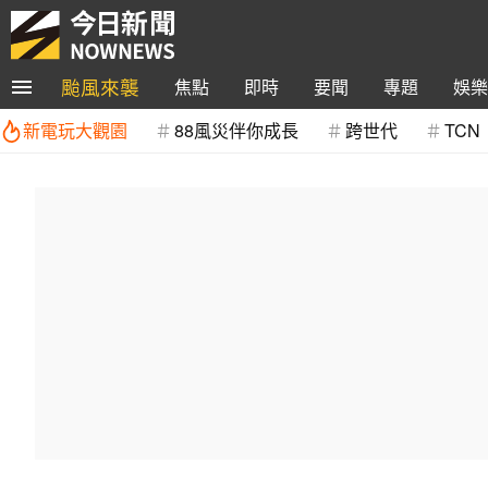
颱風來襲
焦點
即時
要聞
專題
娛樂
新電玩大觀園
88風災伴你成長
跨世代
TCN