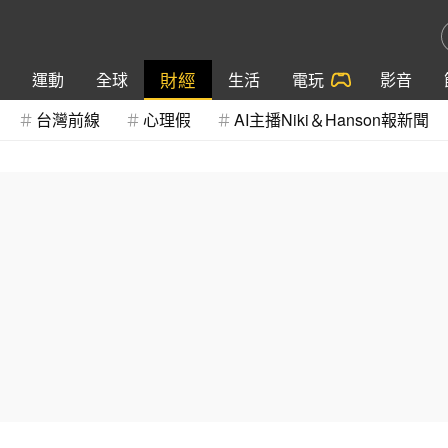
財經
運動
全球
生活
電玩
影音
台灣前線
心理假
AI主播Niki＆Hanson報新聞