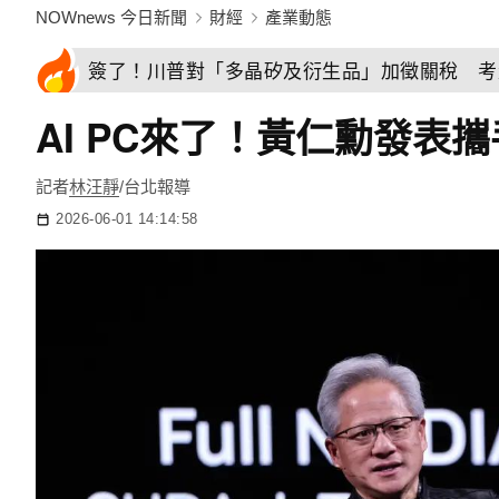
NOWnews 今日新聞
財經
產業動態
簽了！川普對「多晶矽及衍生品」加徵關稅 考
AI PC來了！黃仁勳發表
記者
林汪靜
/台北報導
2026-06-01 14:14:58