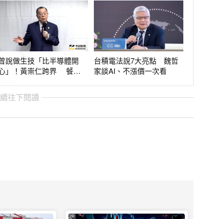
曾說做生技「比半導體開
台積電法說7大亮點 魏哲
心」！黃崇仁跨界 餐廳
家談AI、不漲價一次看
也摘米其林一星
繼續往下閱讀
PR