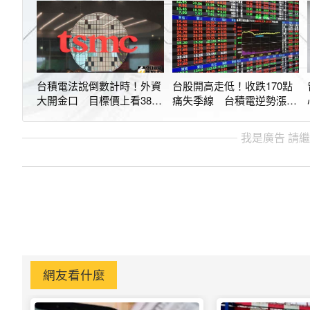
台積電法說倒數計時！外資
台股開高走低！收跌170點
大開金口 目標價上看3800
痛失季線 台積電逆勢漲5
元
元
我是廣告 請
網友看什麼