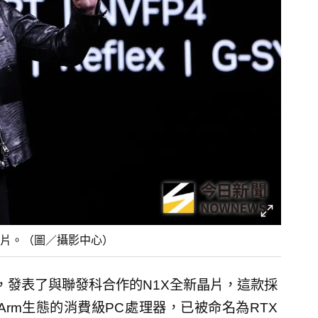
晶片。（圖／攝影中心）
，發表了與聯發科合作的N1X全新晶片，這款採
n Arm生態的消費級PC處理器，已被命名為RTX