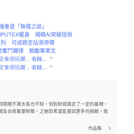
作機會是「無稽之談」
UTEX暖身 揭曉AI突破技術
入列 可成跳空站漲停價
勳奮鬥鐵律 勉勵畢業生
訪時間裡不算太長也不短，但對財經奠定了一定的基礎，
聞及台商重要新聞，之後因希望能嘗試更多的挑戰，就
作品集