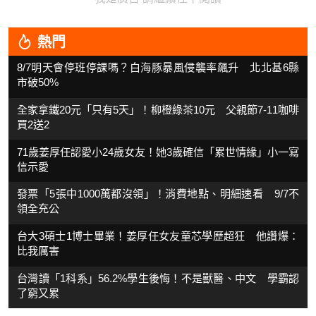
熱門
8/7明天會停班停課嗎？白海豚暴風侵襲率飆升 北北基6縣
市破50%
全家拿鐵20元「只有5天」！柳橙綠茶10元 父親節7-11咖啡
買2送2
71歲姜厚任認愛小24歲女友！她3歲確信「累世情緣」小一寫
信示愛
發票「5張中1000萬都沒領」！消費地點、明細速看 9/7不
領全充公
台大3碩士1博士畢業！姜厚任女友童芯學歷超狂 他讚爆：
比我厲害
台灣讀「1科系」56.2%學生後悔！不是獸醫、中文 學霸認
了窮又累