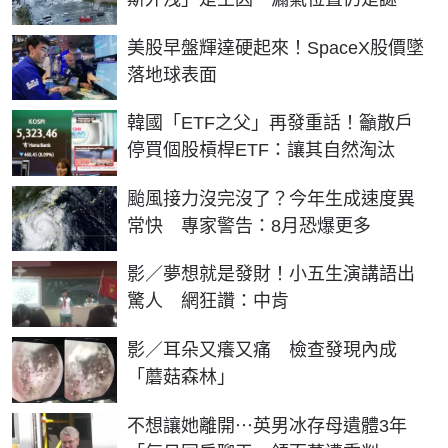
美股早盤輝達硬起來！SpaceX股價墜
落地球表面
韓國「ETF之父」再發重話！籲散戶
停買個股槓桿ETF：讓其自然淘汰
颱風接力沒完沒了？今年生成速度異
常快 專家警告：8月恐爆更多
影／夢想就是發財！小五生演講語出
驚人 網狂讚：中肯
影／耳朵又癢又痛 檢查發現內成
「蘑菇森林」
不想讓她離開⋯英男冰存母遺體3年