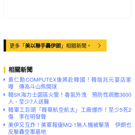
更多「
」相關新聞。
美以聯手轟伊朗
相關新聞
黃仁勳COMPUTEX後將赴韓國！韓版兆元宴店家
曝 傳為斗山熊開球
韓SK海力士園區火警！毒氣外洩 預防性疏散3600
人、至少7人送醫
韓軍工巨頭「韓華航空航太」工廠爆炸！至少5死2
傷 李在明發聲
美伊又互炸！美軍報復MQ-1無人機被擊落 伊朗也
反擊轟空軍基地