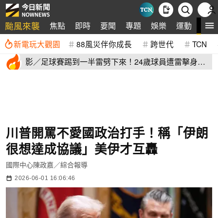
颱風來襲
全
焦點
即時
要聞
專題
娛樂
運動
新電玩大觀園
88風災伴你成長
跨世代
TCN
影／足球賽踢到一半雷劈下來！24歲球員遭雷擊身
亡 驚悚畫面曝
川普開罵不愛國政治打手！稱「伊朗
很想達成協議」美伊才互轟
國際中心陳政嘉／綜合報導
2026-06-01 16:06:46