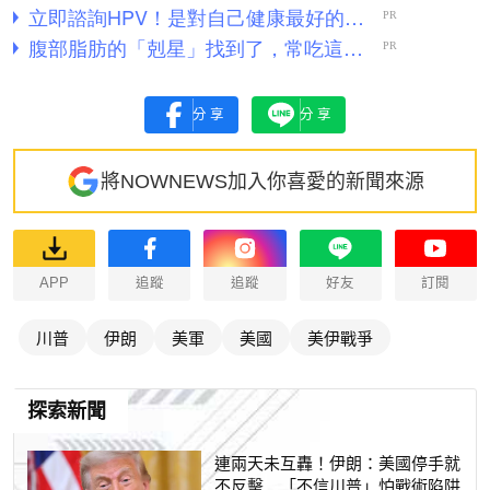
分享
分享
將NOWNEWS加入你喜愛的新聞來源
APP
追蹤
追蹤
好友
訂閱
川普
伊朗
美軍
美國
美伊戰爭
探索新聞
連兩天未互轟！伊朗：美國停手就
不反擊 「不信川普」怕戰術陷阱