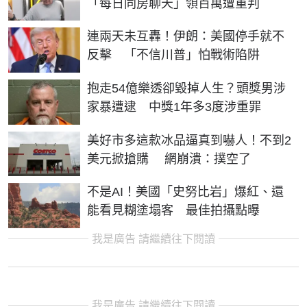
「每日同房聊天」領百萬遭重判
連兩天未互轟！伊朗：美國停手就不
反擊 「不信川普」怕戰術陷阱
抱走54億樂透卻毀掉人生？頭獎男涉
家暴遭逮 中獎1年多3度涉重罪
美好市多這款冰品逼真到嚇人！不到2
美元掀搶購 網崩潰：撲空了
不是AI！美國「史努比岩」爆紅、還
能看見糊塗塌客 最佳拍攝點曝
我是廣告 請繼續往下閱讀
我是廣告 請繼續往下閱讀