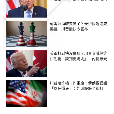
荷姆茲海峽要開了？美伊接近達成
協議 川普最快今宣布
美軍打到快沒飛彈？川普突喊停炸
伊朗稱「談判更聰明」 內情曝光
川普嗆炸橋、炸電廠！伊朗撂狠話
「以牙還牙」：能源設施全都打