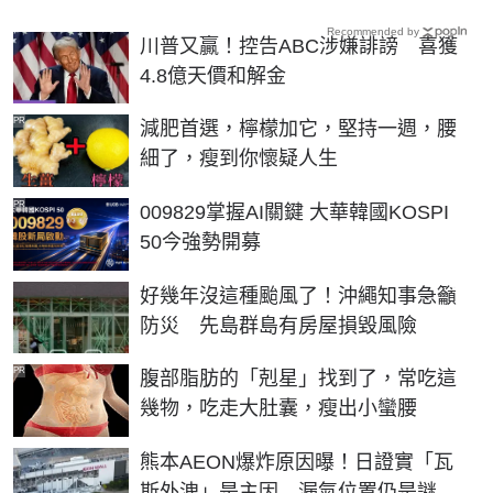
Recommended by
川普又贏！控告ABC涉嫌誹謗 喜獲
4.8億天價和解金
PR
減肥首選，檸檬加它，堅持一週，腰
細了，瘦到你懷疑人生
PR
009829掌握AI關鍵 大華韓國KOSPI
50今強勢開募
好幾年沒這種颱風了！沖繩知事急籲
防災 先島群島有房屋損毀風險
PR
腹部脂肪的「剋星」找到了，常吃這
幾物，吃走大肚囊，瘦出小蠻腰
熊本AEON爆炸原因曝！日證實「瓦
斯外洩」是主因 漏氣位置仍是謎