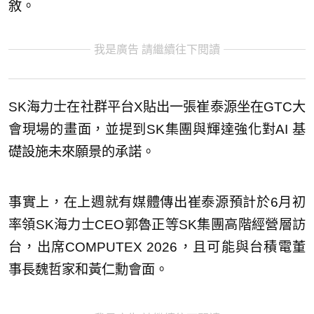
敘。
我是廣告 請繼續往下閱讀
SK海力士在社群平台X貼出一張崔泰源坐在GTC大
會現場的畫面，並提到SK集團與輝達強化對AI 基
礎設施未來願景的承諾。
事實上，在上週就有媒體傳出崔泰源預計於6月初
率領SK海力士CEO郭魯正等SK集團高階經營層訪
台，出席COMPUTEX 2026，且可能與台積電董
事長魏哲家和黃仁勳會面。