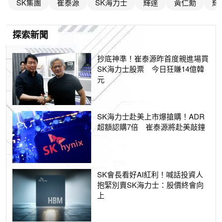
SK集團
崔泰源
SK海力士
輝達
黃仁勳
輝
探索新聞
抄底神準！崔泰源昨首度親進場買
SK海力士股票 今日狂賺14億韓
元
SK海力士赴美上市爆搶購！ADR
超額認購7倍 崔泰源將赴美敲鐘
SK會長看好AI紅利！喊話投資人
抱緊別賣SK海力士：股價終會向
上