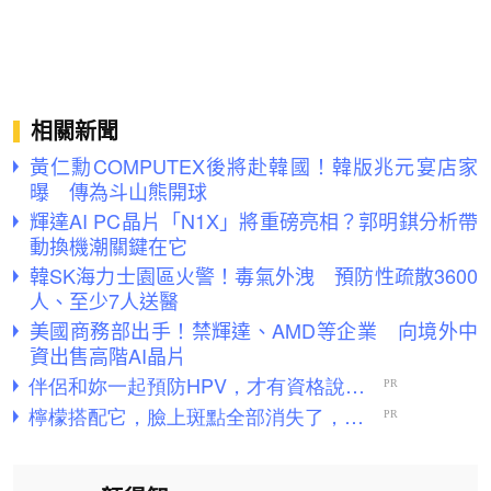
相關新聞
黃仁勳COMPUTEX後將赴韓國！韓版兆元宴店家
曝 傳為斗山熊開球
輝達AI PC晶片「N1X」將重磅亮相？郭明錤分析帶
動換機潮關鍵在它
韓SK海力士園區火警！毒氣外洩 預防性疏散3600
人、至少7人送醫
美國商務部出手！禁輝達、AMD等企業 向境外中
資出售高階AI晶片