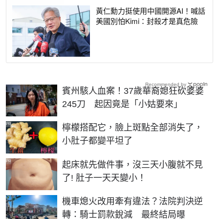
黃仁勳力挺使用中國開源AI！喊話
美國別怕Kimi：封殺才是真危險
Recommended by
賓州駭人血案！37歲華裔媳狂砍婆婆
245刀 起因竟是「小姑要來」
PR
檸檬搭配它，臉上斑點全部消失了，
小肚子都變平坦了
PR
起床就先做件事，沒三天小腹就不見
了! 肚子一天天變小！
機車熄火改用牽有違法？法院判決逆
轉：騎士罰款銳減 最終結局曝