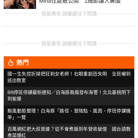
Mina住處被公開 1細節讓人鼻酸
我是廣告 請繼續往下閱讀
我是廣告 請繼續往下閱讀
熱門
國一生失控折掃把狂刺女老師！右眼重創恐失明 全班嚇到
逃出教室
8/8停班停課最新通知／白海豚颱風發布海警！北北基桃明下
到紫爆
颱風動態整理！白海豚「路徑、登陸點、風雨、停班停課機
率」一覽
百萬網紅肥大叔是誰？從不會煮飯到年營收破億 國台語教
煮菜爆紅