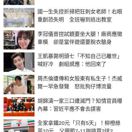
國一生失控折掃把狂刺女老師！右眼
重創恐失明 全班嚇到逃出教室
李冠儀昔控試鏡要坐大腿！廠商應徵
車模 卻是當伴遊還要脫衣驗身
王凱暴斃明頭七「不知自己已離世」
喊好冷 劇組感應：他回來了
周杰倫遭傳和女股東有私生子！杰威
爾一早急發聲 怒批狗仔博流量
胡錦濤一家三口遭滅門？知情官員曝
內幕：習近平應不會去謀害
全家拿鐵20元「只有5天」！柳橙綠
茶10元 父親節7-11咖啡買2送2