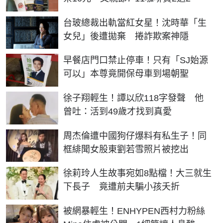
台玻總裁出軌當紅女星！沈時華「生
女兒」後遭拋棄 捲詐欺案神隱
早餐店門口禁止停車！只有「SJ始源
可以」本尊竟開保母車到場朝聖
徐子翔輕生！譚以欣118字發聲 他
曾吐：活到49歲才找到真愛
周杰倫遭中國狗仔爆料有私生子！同
框緋聞女股東劉若雪照片被挖出
徐莉玲人生故事宛如8點檔！大三就生
下長子 竟遭前夫騙小孩夭折
被網暴輕生！ENHYPEN西村力粉絲