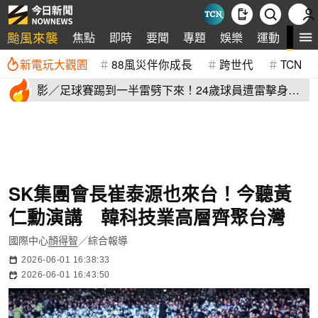
颱風來襲
全
焦點
即時
要聞
專題
娛樂
運動
新電玩大觀園
88風災伴你成長
跨世代
TCN
影／足球賽踢到一半雷劈下來！24歲球員遭雷擊身
亡 驚悚畫面曝
SK集團會長崔泰源也來台！今聽黃
仁勳演講 韓科技業高層齊聚台灣
國際中心
顏得智
／綜合報導
2026-06-01 16:38:33
2026-06-01 16:43:50