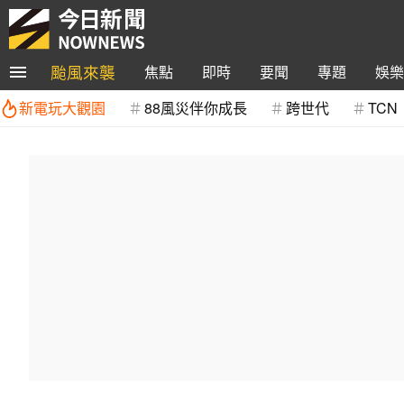
颱風來襲
焦點
即時
要聞
專題
娛樂
新電玩大觀園
88風災伴你成長
跨世代
TCN