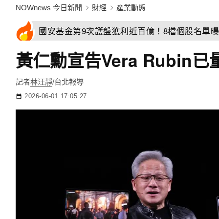
NOWnews 今日新聞
財經
產業動態
國安基金第9次護盤獲利近百億！8檔個股名單曝
黃仁勳宣告Vera Rubi
記者
林汪靜
/台北報導
2026-06-01 17:05:27