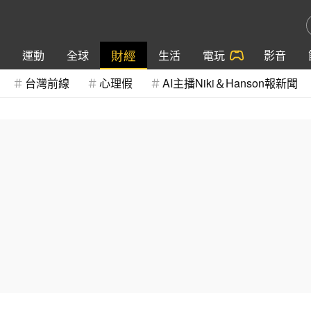
財經
運動
全球
生活
電玩
影音
台灣前線
心理假
AI主播Niki＆Hanson報新聞