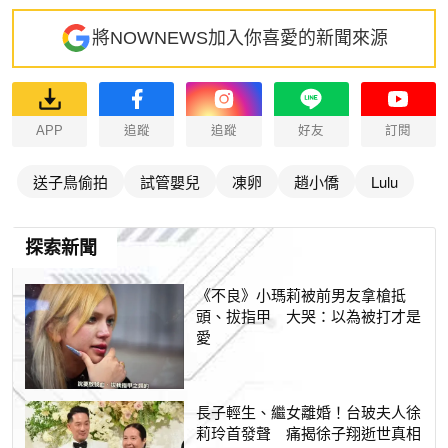
將NOWNEWS加入你喜愛的新聞來源
APP
追蹤
追蹤
好友
訂閱
送子鳥偷拍
試管嬰兒
凍卵
趙小僑
Lulu
探索新聞
《不良》小瑪莉被前男友拿槍抵
頭、拔指甲 大哭：以為被打才是
愛
長子輕生、繼女離婚！台玻夫人徐
莉玲首發聲 痛揭徐子翔逝世真相