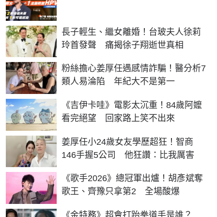
長子輕生、繼女離婚！台玻夫人徐莉
玲首發聲 痛揭徐子翔逝世真相
粉絲擔心姜厚任遇感情詐騙！醫分析7
類人易淪陷 年紀大不是第一
《吉伊卡哇》電影太沉重！84歲阿嬤
看完絕望 回家路上笑不出來
姜厚任小24歲女友學歷超狂！智商
146手握5公司 他狂讚：比我厲害
《歌手2026》總冠軍出爐！胡彥斌奪
歌王、齊豫只拿第2 全場酸爆
《金特務》超會打跆拳道手是誰？