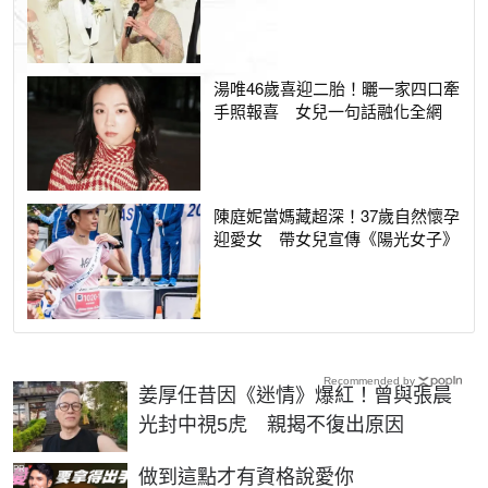
湯唯46歲喜迎二胎！曬一家四口牽
手照報喜 女兒一句話融化全網
陳庭妮當媽藏超深！37歲自然懷孕
迎愛女 帶女兒宣傳《陽光女子》
Recommended by
姜厚任昔因《迷情》爆紅！曾與張晨
光封中視5虎 親揭不復出原因
PR
做到這點才有資格說愛你