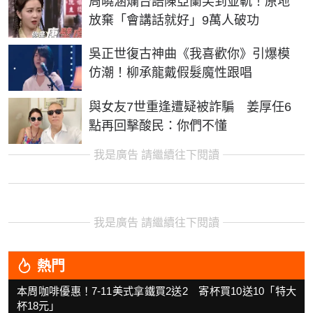
周曉涵爛台語陳亞蘭笑到並軌！原地
放棄「會講話就好」9萬人破功
吳正世復古神曲《我喜歡你》引爆模
仿潮！柳承龍戴假髮魔性跟唱
與女友7世重逢遭疑被詐騙 姜厚任6
點再回擊酸民：你們不懂
我是廣告 請繼續往下閱讀
我是廣告 請繼續往下閱讀
熱門
本周咖啡優惠！7-11美式拿鐵買2送2 寄杯買10送10「特大
杯18元」