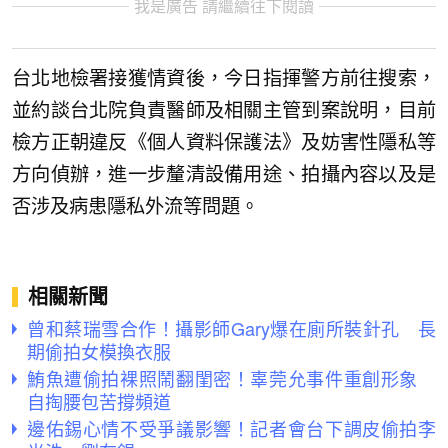
我是廣告 請繼續往下閱讀
台北地檢署接獲情資後，今日指揮警方前往搜索，
並約談台北院負責醫師及相關主管到案說明，目前
檢方正朝違反《個人資料保護法》及妨害性隱私等
方向偵辦，進一步釐清設備用途、拍攝內容以及是
否涉及病患隱私外流等問題。
相關新聞
曾和蔡瑞雪合作！攝影師Gary爆在廁所裝針孔 長
期偷拍女模換衣服
鮪魚遭偷拍裸照鬧翻閨密！辜莞允事件重創形象
自掏腰包苦撐頻道
邊佑錫心情不受爭議影響！記者會台下調皮偷拍李