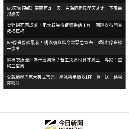
8/9天氣預報》豪雨再炸一天！白海豚颱風明天才走 下周南
部變天
突猝逝死因成謎！肥大叔暴瘦遭猜抱病工作 團隊宣布開直
播揭真相
8/9停班停課最新！桃園復興區今早緊急宣布 3縣市停班課
一次看
純棉衣服流汗為什麼臭爆？苦主哭這材質才魔王 專家：重
磅三倍臭
父親節星巴克大美式75元！星冰樂半價多1杯 買一送一路易
莎咖啡