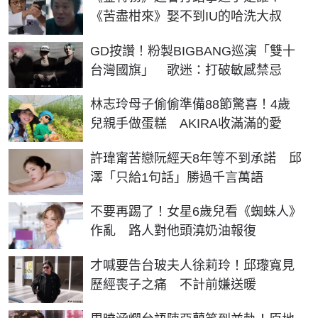
《苦盡柑來》娶不到IU的哈洗大叔
GD按讚！粉製BIGBANG巡演「雙十
台灣國旗」 歌迷：打破敏感禁忌
林志玲母子偷偷準備88節驚喜！4歲
兒親手做蛋糕 AKIRA收滿滿的愛
許瑋甯苦戀阮經天8年等不到承諾 邱
澤「只給1句話」勝過千言萬語
不要再踢了！女星6歲兒看《蜘蛛人》
作亂 路人對他頭澆奶油報復
才喊要告台玻夫人徐莉玲！邱瓈寬見
歷經喪子之痛 不計前嫌送暖