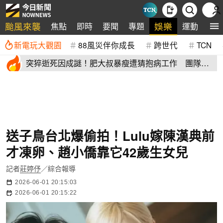
颱風來襲
娛樂
焦點
即時
要聞
專題
運動
全
新電玩大觀園
88風災伴你成長
跨世代
TCN
突猝逝死因成謎！肥大叔暴瘦遭猜抱病工作 團隊宣
布開直播揭真相
送子鳥台北爆偷拍！Lulu嫁陳漢典前
才凍卵、趙小僑靠它42歲生女兒
記者
莊婷伃
／綜合報導
2026-06-01 20:15:03
2026-06-01 20:15:22