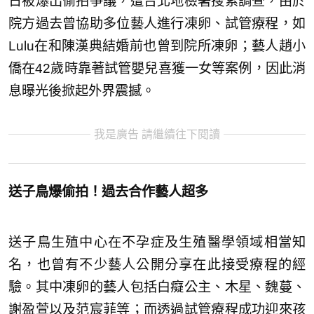
日被爆出偷拍爭議，遭台北地檢署搜索調查，由於
院方過去曾協助多位藝人進行凍卵、試管療程，如
Lulu在和陳漢典結婚前也曾到院所凍卵；藝人趙小
僑在42歲時靠著試管嬰兒喜獲一女等案例，因此消
息曝光後掀起外界震撼。
我是廣告 請繼續往下閱讀
送子鳥爆偷拍！過去合作藝人超多
送子鳥生殖中心在不孕症及生殖醫學領域相當知
名，也曾有不少藝人公開分享在此接受療程的經
驗。其中凍卵的藝人包括白癡公主、木星、魏蔓、
謝盈萱以及范宸菲等；而透過試管療程成功迎來孩