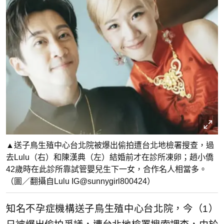
▲送子鳥生殖中心台北院被爆出偷拍遭台北地檢署搜查，過
去Lulu（右）和陳漢典（左）結婚前才在診所凍卵；趙小僑
42歲時在此診所靠試管嬰兒生下一女，合作名人相當多。
（圖／翻攝自Lulu IG@sunnygirl800424）
知名不孕症機構送子鳥生殖中心台北院，今（1）