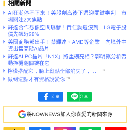
相關新聞
AI狂潮停不下來！美股創高後下週迎關鍵審判 市
場關注2大焦點
輝達合作想像空間爆發！黃仁勳還沒到 LG電子股
價先飆近28%
美國商務部出手！禁輝達、AMD等企業 向境外中
資出售高階AI晶片
輝達AI PC晶片「N1X」將重磅亮相？郭明錤分析帶
動換機潮關鍵在它
分享
分享
將NOWNEWS加入你喜愛的新聞來源