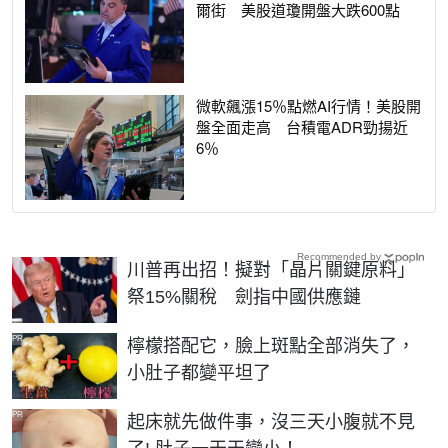
爾街 美股道瓊開盤大跌600點
微軟飆漲15％點燃AI行情！美股開
盤全面走高 台積電ADR勁揚近
6％
Recommended by
川普再出招！擬對「晶片關鍵原料」
祭15%關稅 劍指中國供應鏈
PR
檸檬搭配它，臉上斑點全部消失了，
小肚子都變平坦了
PR
起床就先做件事，沒三天小腹就不見