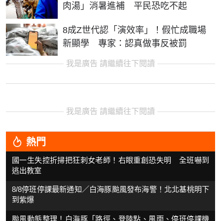
肉湯」消暑進補 平民恐吃不起
8成Z世代認「演效率」！假忙成職場
新顯學 專家：認真做事反被罰
我是廣告 請繼續往下閱讀
我是廣告 請繼續往下閱讀
熱門
國一生失控折掃把狂刺女老師！右眼重創恐失明 全班嚇到
逃出教室
8/8停班停課最新通知／白海豚颱風發布海警！北北基桃明下
到紫爆
颱風動態整理！白海豚「路徑、登陸點、風雨、停班停課機