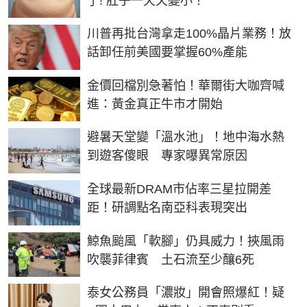
了! 肚子一天天變小！
川普再批台灣拿走100%晶片業務！放
話卸任前美國要掌握60%產能
金價回檔別急著怕！華爾街大咖齊喊
進：黃金真正牛市才開始
避暑天堂變「溫水池」！地中海水熱
到遊客傻眼 專家曝異常原因
全球最新DRAM市佔率三星拉開差
距！研調點名南亞科表現突出
鯨魚颱風「軟腳」仍具威力！挾風雨
吹襲菲律賓 土石流至少釀6死
泰女公務員「濃妝」開會照爆紅！疑