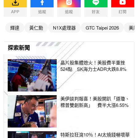
APP
追蹤
追蹤
好友
訂閱
輝達
黃仁勳
N1X處理器
GTC Taipei 2026
美股
探索新聞
晶片股集體熄火！美股費半重挫
524點 SK海力士ADR大跌8.8%
美伊談判報喜！美股開趴「道瓊、
標普雙創新高」 費半大漲6.55%
特斯拉狂瀉10％！AI太燒錢嚇壞華