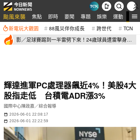
颱風來襲
全
焦點
即時
要聞
專題
娛樂
運動
新電玩大觀園
88風災伴你成長
跨世代
TCN
影／足球賽踢到一半雷劈下來！24歲球員遭雷擊身
亡 驚悚畫面曝
輝達進軍PC處理器飆近4%！美股4大
股指走低 台積電ADR漲3%
國際中心陳政嘉／綜合報導
2026-06-01 22:08:17
2026-06-01 22:22:59