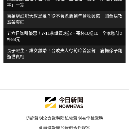
率」一覽
百萬網紅肥大叔是誰？從不會煮飯到年營收破億 國台語教
煮菜爆紅
五六日咖啡優惠！7-11拿鐵買2送2、寄杯10送10 全家咖啡2
杯88元
長子輕生、繼女離婚！台玻夫人徐莉玲首發聲 痛揭徐子翔
逝世真相
防詐聲明
免責聲明
隱私權聲明
著作權聲明
會員條款
關於我們
合作提案