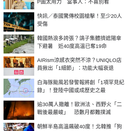
P圖太用力 當事人：不喜別看
快訊／泰國驚傳校園槍擊！至少20人
受傷
韓國熱浪多誇張？鴿子集體擠遮陽傘
下避暑 近40度高溫已奪19命
AIRism涼感衣突然不涼？UNIQLO店
員揪出「1細節」：功能大幅衰退
白海豚颱風若發警報將創「1項罕見紀
錄」！登陸中國或成歷史之最
逾30萬人撤離！歐洲法、西野火「二
戰後最嚴峻」 恐數月都難撲滅
朝鮮半島高溫飆破40度！北韓推「狗