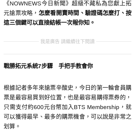
《NOWNEWS今日新聞》超級不藏私為您獻上拓
元搶票攻略，
怎麼看開賣時間、驗證碼怎麼打、按
這三個鍵可以直接結帳
一次報你知。
我是廣告 請繼續往下閱讀
戰勝拓元系統7步驟
手把手教會你
根據記者多年來搶票辛酸史，今日的第一輪會員購
票是最容易買到好位置，也是最容易購得票券的，
只需支付約600元台幣加入BTS Membership，就
可以獲得最早、最多的購票機會，可以說是非常之
划算。