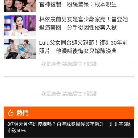
官神複製 粉絲驚呆：根本親生
林依晨前男友是富少鄭家堯！曾要她
退演藝圈 分手後因性侵案入獄
Lulu父女同台迎父親節！復刻30年前
照片 他淚喊後悔女兒嫁陳漢典
我是廣告 請繼續往下閱讀
我是廣告 請繼續往下閱讀
熱門
8/7明天會停班停課嗎？白海豚暴風侵襲率飆升 北北基6縣
市破50%