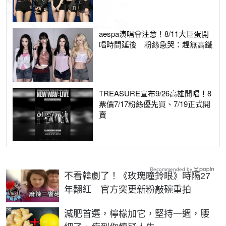
aespa演唱會注意！8/11大巨蛋開
唱時間延後 粉絲急哭：趕無高鐵
TREASURE宣布9/26高雄開唱！8
票價7/17粉絲優先買、7/19正式開
賣
Recommended by
不看韓劇了！《玫瑰瞳鈴眼》時隔27
年翻紅 官方突更新粉敲碗重拍
PR
減肥首選，檸檬加它，堅持一週，腰