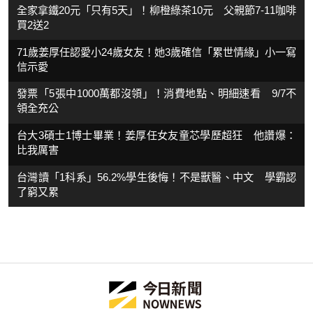
全家拿鐵20元「只有5天」！柳橙綠茶10元 父親節7-11咖啡
買2送2
71歲姜厚任認愛小24歲女友！她3歲確信「累世情緣」小一寫
信示愛
發票「5張中1000萬都沒領」！消費地點、明細速看 9/7不
領全充公
台大3碩士1博士畢業！姜厚任女友童芯學歷超狂 他讚爆：
比我厲害
台灣讀「1科系」56.2%學生後悔！不是獸醫、中文 學霸認
了窮又累