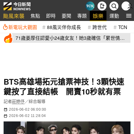
颱風來襲
娛樂
焦點
即時
要聞
專題
運動
全
新電玩大觀園
88風災伴你成長
跨世代
TCN
71歲姜厚任認愛小24歲女友！她3歲確信「累世情
緣」小一寫信示愛
BTS高雄場拓元搶票神技！3顆快速
鍵按了直接結帳 開賣10秒就有票
記者
莊婷伃
／綜合報導
2026-06-02 06:00:00
2026-06-02 11:28:04