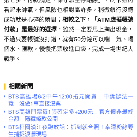
第七步，付款請走「保守派生存路線」，刷卡雖然
看起來帥氣，但風險也相對高許多，稍微銀行沒轉
成功就是心碎的瞬間；
相較之下，「ATM虛擬帳號
付款」是最好的選擇
，雖然一定要馬上掏出現金，
不過只要帳號沒打錯，就有50分鐘可以喘口氣、喝
個水、匯款，慢慢把票收進口袋，完成一場世紀大
戰爭。
相關新聞
BTS高雄場6/2中午12:00拓元開賣！中獎辦法一
覽 沒做1事直接沒票
BTS高雄門票每1張確定多+200元！官方價非最終
金額 隱藏條款公開
BTS柾國漢江夜跑放話：抓到就合照！幸運粉絲野
生捕捉淚灑現場