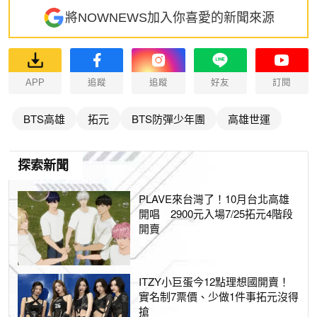
將NOWNEWS加入你喜愛的新聞來源
APP
追蹤
追蹤
好友
訂閱
BTS高雄
拓元
BTS防彈少年團
高雄世運
探索新聞
PLAVE來台灣了！10月台北高雄
開唱 2900元入場7/25拓元4階段
開賣
ITZY小巨蛋今12點理想國開賣！
實名制7票價、少做1件事拓元沒得
搶