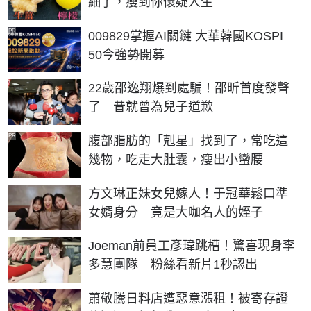
細了，瘦到你懷疑人生
PR
009829掌握AI關鍵 大華韓國KOSPI
50今強勢開募
22歲邵逸翔爆到處騙！邵昕首度發聲
了 昔就曾為兒子道歉
PR
腹部脂肪的「剋星」找到了，常吃這
幾物，吃走大肚囊，瘦出小蠻腰
方文琳正妹女兒嫁人！于冠華鬆口準
女婿身分 竟是大咖名人的姪子
Joeman前員工彥瑋跳槽！驚喜現身李
多慧團隊 粉絲看新片1秒認出
蕭敬騰日料店遭惡意漲租！被寄存證