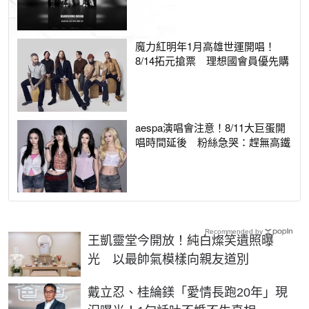
魔力紅明年1月高雄世運開唱！
8/14拓元搶票 理想國會員優先購
aespa演唱會注意！8/11大巨蛋開
唱時間延後 粉絲急哭：趕無高鐵
Recommended by
王凱靈堂今開放！純白燦笑遺照曝
光 以最帥氣模樣向親友道別
戴立忍、桂綸鎂「愛情長跑20年」現