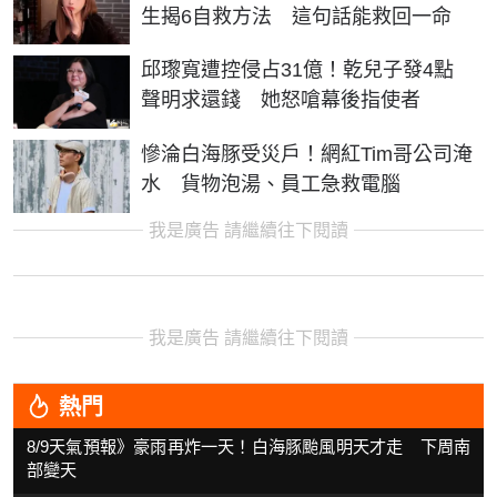
生揭6自救方法 這句話能救回一命
邱瓈寬遭控侵占31億！乾兒子發4點
聲明求還錢 她怒嗆幕後指使者
慘淪白海豚受災戶！網紅Tim哥公司淹
水 貨物泡湯、員工急救電腦
我是廣告 請繼續往下閱讀
我是廣告 請繼續往下閱讀
熱門
8/9天氣預報》豪雨再炸一天！白海豚颱風明天才走 下周南
部變天