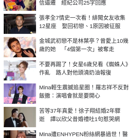
信逼遷 經紀公司25字回應
張孝全7情史一次看！緋聞女友收集
12星座 娶回初戀、1原因被征服
金城武初戀不是林葉亭？曾愛上10幾
歲的她 「4個第一次」被奪走
不要再踢了！女星6歲兒看《蜘蛛人》
作亂 路人對他頭澆奶油報復
Mina輕生震撼追星圈！羅志祥不反對
飯撒：演唱會就是要開心
苦等37年真愛！徐子翔結婚2年驟
逝 譚以欣父昔婚禮吐1句惹哭網
Mina遭ENHYPEN粉絲網暴過世！醫