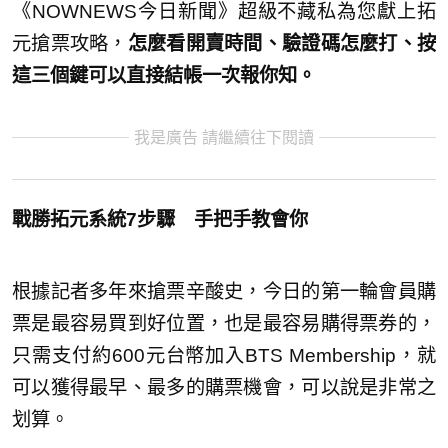
《NOWNEWS今日新聞》超級不藏私為您獻上拓
元搶票攻略，
怎麼看開賣時間、驗證碼怎麼打、按
這三個鍵可以直接結帳
一次報你知。
我是廣告 請繼續往下閱讀
戰勝拓元系統7步驟
手把手教會你
根據記者多年來搶票辛酸史，今日的第一輪會員購
票是最容易買到好位置，也是最容易購得票券的，
只需支付約600元台幣加入BTS Membership，就
可以獲得最早、最多的購票機會，可以說是非常之
划算。