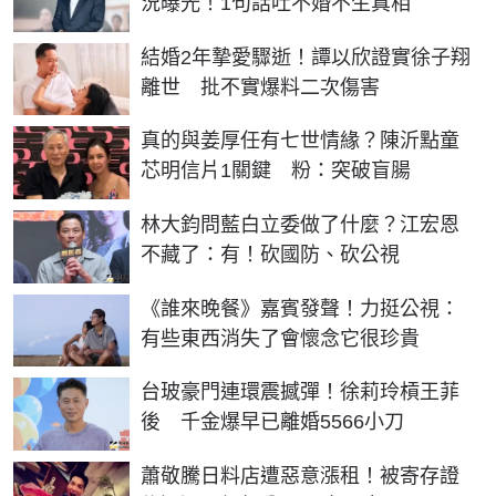
況曝光！1句話吐不婚不生真相
結婚2年摯愛驟逝！譚以欣證實徐子翔
離世 批不實爆料二次傷害
真的與姜厚任有七世情緣？陳沂點童
芯明信片1關鍵 粉：突破盲腸
林大鈞問藍白立委做了什麼？江宏恩
不藏了：有！砍國防、砍公視
《誰來晚餐》嘉賓發聲！力挺公視：
有些東西消失了會懷念它很珍貴
台玻豪門連環震撼彈！徐莉玲槓王菲
後 千金爆早已離婚5566小刀
蕭敬騰日料店遭惡意漲租！被寄存證