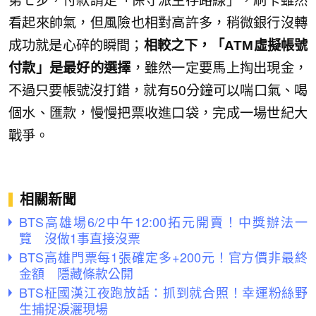
第七步，付款請走「保守派生存路線」，刷卡雖然
看起來帥氣，但風險也相對高許多，稍微銀行沒轉
成功就是心碎的瞬間；
相較之下，「ATM虛擬帳號
付款」是最好的選擇
，雖然一定要馬上掏出現金，
不過只要帳號沒打錯，就有50分鐘可以喘口氣、喝
個水、匯款，慢慢把票收進口袋，完成一場世紀大
戰爭。
相關新聞
BTS高雄場6/2中午12:00拓元開賣！中獎辦法一
覽 沒做1事直接沒票
BTS高雄門票每1張確定多+200元！官方價非最終
金額 隱藏條款公開
BTS柾國漢江夜跑放話：抓到就合照！幸運粉絲野
生捕捉淚灑現場