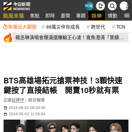
颱風來襲
娛樂
焦點
即時
要聞
專題
運動
全
新電玩大觀園
88風災伴你成長
跨世代
TCN
楊丞琳演唱會爆滿還賺輸王心凌！寬魚澄清「業績沒
不好」揭營收
BTS高雄場拓元搶票神技！3顆快速
鍵按了直接結帳 開賣10秒就有票
記者
莊婷伃
／綜合報導
2026-06-02 06:00:00
2026-06-02 11:28:04