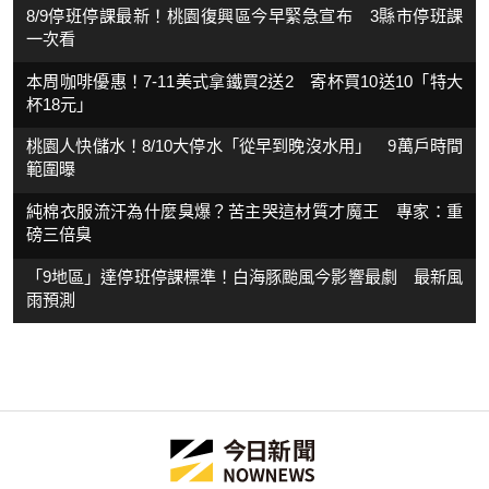
8/9停班停課最新！桃園復興區今早緊急宣布 3縣市停班課
一次看
本周咖啡優惠！7-11美式拿鐵買2送2 寄杯買10送10「特大
杯18元」
桃園人快儲水！8/10大停水「從早到晚沒水用」 9萬戶時間
範圍曝
純棉衣服流汗為什麼臭爆？苦主哭這材質才魔王 專家：重
磅三倍臭
「9地區」達停班停課標準！白海豚颱風今影響最劇 最新風
雨預測