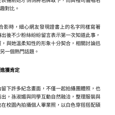
受表揚前她才悄悄將名牌取下，而典禮司儀唱名
趣對比。
合影時，細心網友發現證書上的名字同樣寫著
傳出後不少粉絲紛紛留言表示第一次知道此事，
質，與她溫柔知性的形象十分契合，相關討論迅
另一個熱門話題。
進獲肯定
內留下許多紀念畫面，不僅一起拍攝團體照，也
看出，孫淑媚與同學互動自然融洽，整理服裝與
也在校園內拍攝個人畢業照，以白色穿搭搭配碩