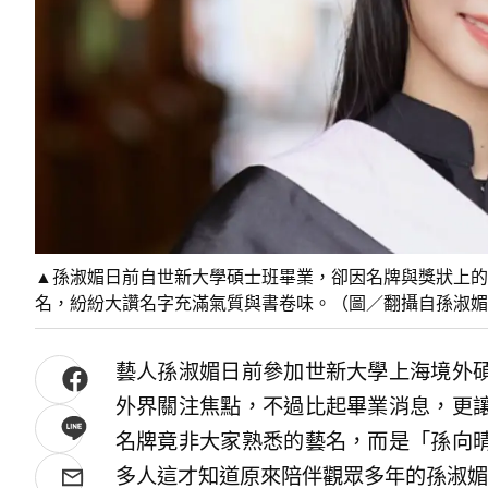
▲孫淑媚日前自世新大學碩士班畢業，卻因名牌與獎狀上的
名，紛紛大讚名字充滿氣質與書卷味。（圖／翻攝自孫淑媚IG@
藝人孫淑媚日前參加世新大學上海境外
外界關注焦點，不過比起畢業消息，更
名牌竟非大家熟悉的藝名，而是「孫向
多人這才知道原來陪伴觀眾多年的孫淑媚