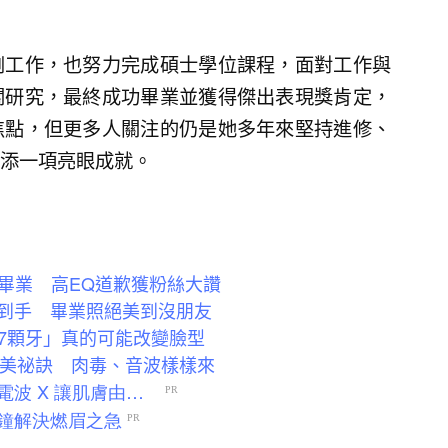
劇工作，也努力完成碩士學位課程，面對工作與
關研究，最終成功畢業並獲得傑出表現獎肯定，
焦點，但更多人關注的仍是她多年來堅持進修、
添一項亮眼成就。
畢業 高EQ道歉獲粉絲大讚
位到手 畢業照絕美到沒朋友
7顆牙」真的可能改變臉型
變美祕訣 肉毒、音波樣樣來