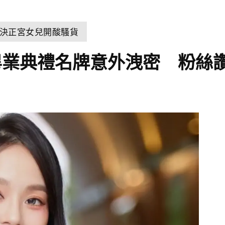
決正宮女兒開酸騷貨
畢業典禮名牌意外洩密 粉絲