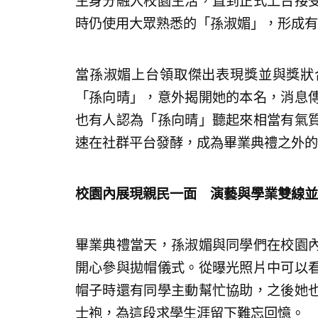
生身分融入校園生活，直到正式上台接
時仍使用大眾熟悉的「孫淑媚」，形成有
當孫淑媚上台領取傑出表現獎並與獎狀
「孫向晴」，意外揭開她的本名，消息
也有人認為「孫向晴」聽起來相當有氣
速在社群平台發酵，成為畢業典禮之外的
校園內展現親民一面 演藝與學業雙線並
畢業典禮當天，孫淑媚與同學們在校園
開心參與拋帽儀式。從曝光照片中可以
帽子時還有同學主動幫忙協助，之後她
士袍，為這段求學生涯留下難忘回憶。