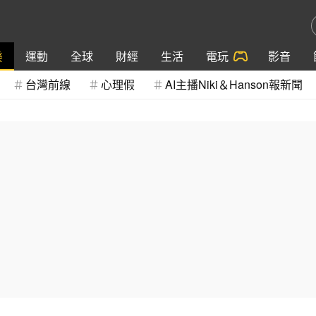
樂
運動
全球
財經
生活
電玩
影音
台灣前線
心理假
AI主播Niki＆Hanson報新聞