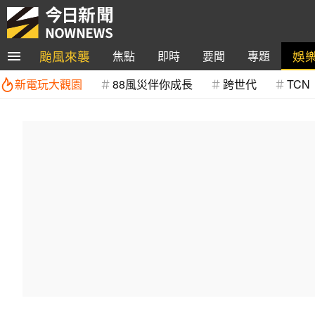
颱風來襲
娛
焦點
即時
要聞
專題
新電玩大觀園
88風災伴你成長
跨世代
TCN