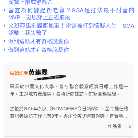
薪資上限成緊箍咒
雷霆為何變過街老鼠？SGA是打法最不討喜的
MVP 斑馬穿上正義披風
文班亞馬摧毀衛冕軍！雷霆被打到懷疑人生 SGA
認輸：我失敗了
黃建霖
編輯記者
畢業於中國文化大學，曾在聯合報系經濟日報工作過一
年，主跑地方產經線，累積新聞採訪、撰寫實務經驗。
之後於2016年加入《NOWNEWS今日新聞》，至今擔任體
育記者採訪工作已有9年，專注於各式體育報導，曾實地...
作品集