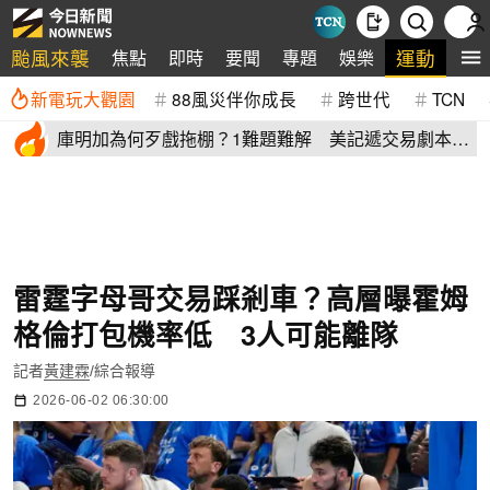
颱風來襲
運動
焦點
即時
要聞
專題
娛樂
全
新電玩大觀園
88風災伴你成長
跨世代
TCN
庫明加為何歹戲拖棚？1難題難解 美記遞交易劇本：
湖人簽4年長約
雷霆字母哥交易踩剎車？高層曝霍姆
格倫打包機率低 3人可能離隊
記者
黃建霖
/綜合報導
2026-06-02 06:30:00