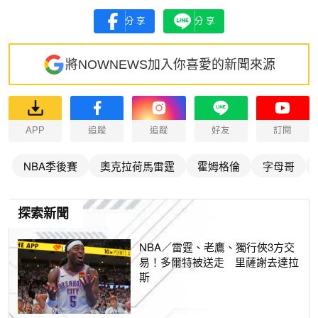
分享
分享
將NOWNEWS加入你喜愛的新聞來源
APP
追蹤
追蹤
好友
訂閱
NBA季後賽
奧克拉荷馬雷霆
霍姆格倫
字母哥
探索新聞
NBA／雷霆、老鷹、獨行俠3方交
易！多爾特被送走 里薩謝去達拉
斯