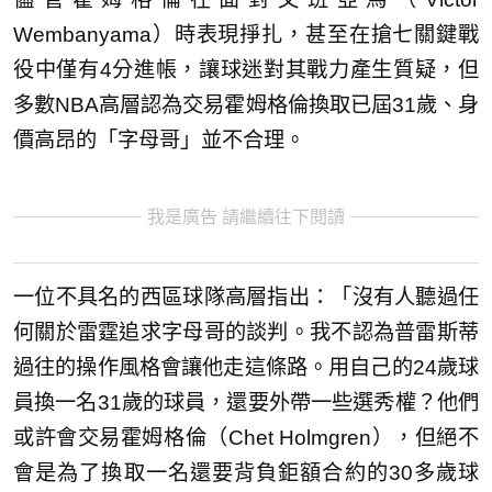
Wembanyama）時表現掙扎，甚至在搶七關鍵戰
役中僅有4分進帳，讓球迷對其戰力產生質疑，但
多數NBA高層認為交易霍姆格倫換取已屆31歲、身
價高昂的「字母哥」並不合理。
我是廣告 請繼續往下閱讀
一位不具名的西區球隊高層指出：「沒有人聽過任
何關於雷霆追求字母哥的談判。我不認為普雷斯蒂
過往的操作風格會讓他走這條路。用自己的24歲球
員換一名31歲的球員，還要外帶一些選秀權？他們
或許會交易霍姆格倫（Chet Holmgren），但絕不
會是為了換取一名還要背負鉅額合約的30多歲球