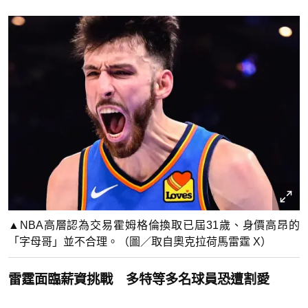
▲NBA高層認為交易霍姆格倫換取已屆31歲、身價高昂的
「字母哥」並不合理。（圖／取自奧克拉荷馬雷霆 X）
雷霆面臨薪資挑戰 多特等多名球員恐遭割愛