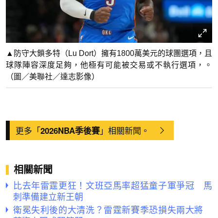
▲防守大鎖多特（Lu Dort）擁有1800萬美元的球團選項，且
球隊陣容深度足夠，他極有可能被交易或不執行選項，。
（圖／美聯社／達志影像）
更多「
」相關新聞。
2026NBA季後賽
相關新聞
比去年雷霆更狂！文班亞馬率超猛童子軍爭冠 馬
刺準備建立新王朝
衛冕失利後的大清洗？雷霆新賽季恐損失兩大將