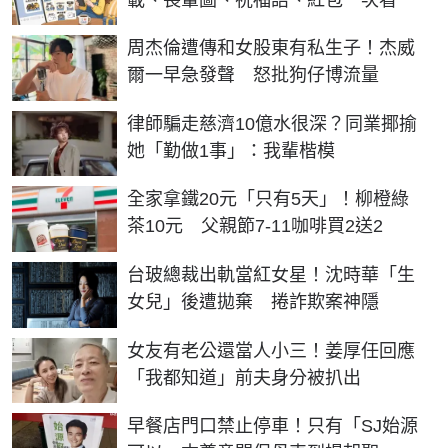
周杰倫遭傳和女股東有私生子！杰威
爾一早急發聲 怒批狗仔博流量
律師騙走慈濟10億水很深？同業揶揄
她「勤做1事」：我輩楷模
全家拿鐵20元「只有5天」！柳橙綠
茶10元 父親節7-11咖啡買2送2
台玻總裁出軌當紅女星！沈時華「生
女兒」後遭拋棄 捲詐欺案神隱
女友有老公還當人小三！姜厚任回應
「我都知道」前夫身分被扒出
早餐店門口禁止停車！只有「SJ始源