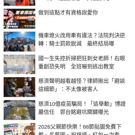
PR
做到這點才有資格說愛你
機車熄火改用牽有違法？法院判決逆
轉：騎士罰款銳減 最終結局曝
國一生失控折掃把狂刺女老師！右眼
重創恐失明 全班嚇到逃出教室
慈濟聲明越看越怪？律師揪出「避談
這細節」：不太像被害人
慈濟10億疫苗騙局！「這舉動」博證
嚴信任 郭台銘避坑關鍵曝光
2026父親節快樂！88節貼圖免費下
載、長輩圖、祝福語、紅包一次看