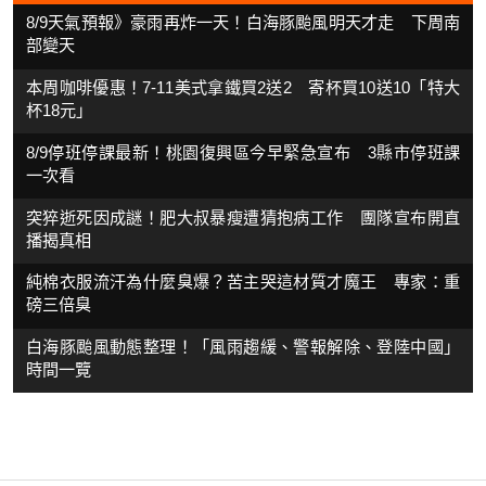
8/9天氣預報》豪雨再炸一天！白海豚颱風明天才走 下周南
部變天
本周咖啡優惠！7-11美式拿鐵買2送2 寄杯買10送10「特大
杯18元」
8/9停班停課最新！桃園復興區今早緊急宣布 3縣市停班課
一次看
突猝逝死因成謎！肥大叔暴瘦遭猜抱病工作 團隊宣布開直
播揭真相
純棉衣服流汗為什麼臭爆？苦主哭這材質才魔王 專家：重
磅三倍臭
白海豚颱風動態整理！「風雨趨緩、警報解除、登陸中國」
時間一覽