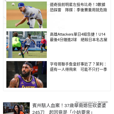
道奇撿前明星左投布比奇！3數據
恐踩雷 隊媒：季後賽重用就危險
高雄Attackers單日4組告捷！U14
最後4分鐘進2球 絕殺日本名古屋
字母哥聯手詹皇好事近了？萊利：
還有一人得飛來 可能不只打一季
Recommended by
賓州駭人血案！37歲華裔媳狂砍婆婆
245刀 起因竟是「小姑要來」