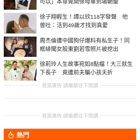
可以」本尊竟開保母車到場朝聖
徐子翔輕生！譚以欣118字發聲 他
曾吐：活到49歲才找到真愛
周杰倫遭中國狗仔爆料有私生子！同
框緋聞女股東劉若雪照片被挖出
徐莉玲人生故事宛如8點檔！大三就生
下長子 竟遭前夫騙小孩夭折
我是廣告 請繼續往下閱讀
我是廣告 請繼續往下閱讀
熱門