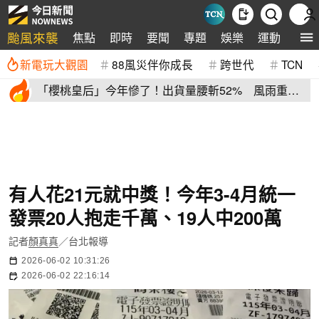
颱風來襲
焦點
即時
要聞
專題
娛樂
運動
全球
新電玩大觀園
88風災伴你成長
跨世代
TCN
「櫻桃皇后」今年慘了！出貨量腰斬52% 風雨重
創、產季提早收尾
有人花21元就中獎！今年3-4月統一
發票20人抱走千萬、19人中200萬
記者
顏真真
／台北報導
2026-06-02 10:31:26
2026-06-02 22:16:14