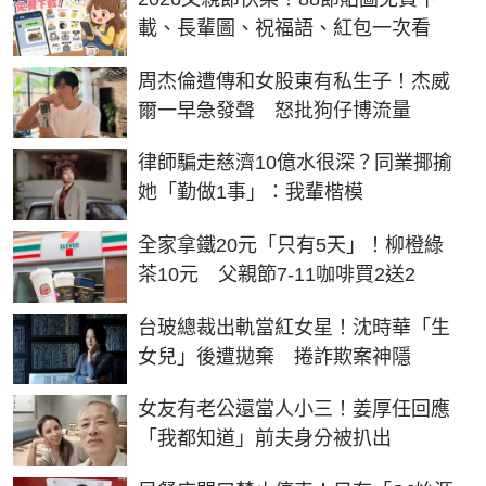
載、長輩圖、祝福語、紅包一次看
周杰倫遭傳和女股東有私生子！杰威
爾一早急發聲 怒批狗仔博流量
律師騙走慈濟10億水很深？同業揶揄
她「勤做1事」：我輩楷模
全家拿鐵20元「只有5天」！柳橙綠
茶10元 父親節7-11咖啡買2送2
台玻總裁出軌當紅女星！沈時華「生
女兒」後遭拋棄 捲詐欺案神隱
女友有老公還當人小三！姜厚任回應
「我都知道」前夫身分被扒出