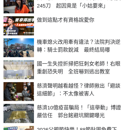
245刀 起因竟是「小姑要來」
PR
做到這點才有資格說愛你
機車熄火改用牽有違法？法院判決逆
轉：騎士罰款銳減 最終結局曝
國一生失控折掃把狂刺女老師！右眼
重創恐失明 全班嚇到逃出教室
慈濟聲明越看越怪？律師揪出「避談
這細節」：不太像被害人
慈濟10億疫苗騙局！「這舉動」博證
嚴信任 郭台銘避坑關鍵曝光
2026父親節快樂！88節貼圖免費下