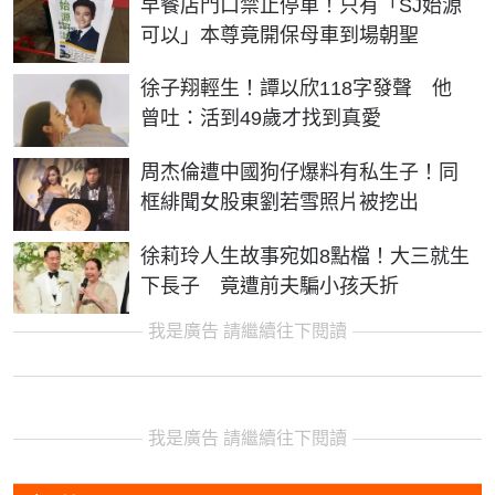
早餐店門口禁止停車！只有「SJ始源
可以」本尊竟開保母車到場朝聖
徐子翔輕生！譚以欣118字發聲 他
曾吐：活到49歲才找到真愛
周杰倫遭中國狗仔爆料有私生子！同
框緋聞女股東劉若雪照片被挖出
徐莉玲人生故事宛如8點檔！大三就生
下長子 竟遭前夫騙小孩夭折
我是廣告 請繼續往下閱讀
我是廣告 請繼續往下閱讀