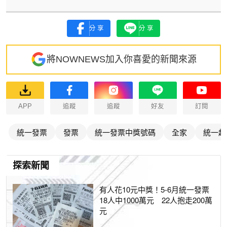
分享
分享
將NOWNEWS加入你喜愛的新聞來源
APP
追蹤
追蹤
好友
訂閱
統一發票
發票
統一發票中獎號碼
全家
統一超
探索新聞
有人花10元中獎！5-6月統一發票
18人中1000萬元 22人抱走200萬
元