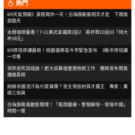
熱門
8/9天氣預報》豪雨再炸一天！白海豚颱風明天才走 下周南
部變天
本周咖啡優惠！7-11美式拿鐵買2送2 寄杯買10送10「特大
杯18元」
8/9停班停課最新！桃園復興區今早緊急宣布 3縣市停班課
一次看
突猝逝死因成謎！肥大叔暴瘦遭猜抱病工作 團隊宣布開直
播揭真相
純棉衣服流汗為什麼臭爆？苦主哭這材質才魔王 專家：重
磅三倍臭
白海豚颱風動態整理！「風雨趨緩、警報解除、登陸中國」
時間一覽