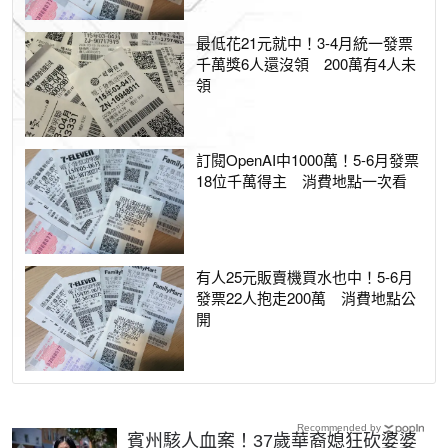
最低花21元就中！3-4月統一發票
千萬獎6人還沒領 200萬有4人未
領
訂閱OpenAI中1000萬！5-6月發票
18位千萬得主 消費地點一次看
有人25元販賣機買水也中！5-6月
發票22人抱走200萬 消費地點公
開
Recommended by
賓州駭人血案！37歲華裔媳狂砍婆婆