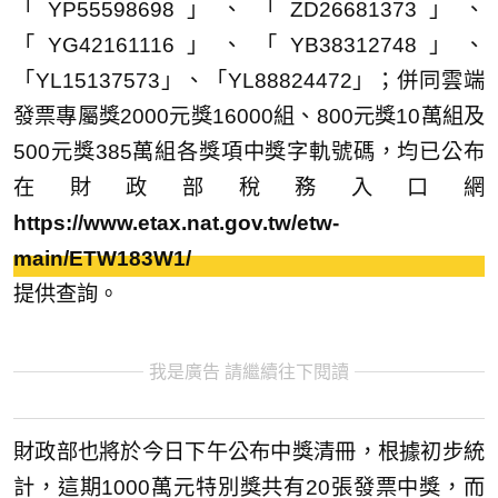
「YP55598698」、「ZD26681373」、
「YG42161116」、「YB38312748」、
「YL15137573」、「YL88824472」；併同雲端
發票專屬獎2000元獎16000組、800元獎10萬組及
500元獎385萬組各獎項中獎字軌號碼，均已公布
在財政部稅務入口網
https://www.etax.nat.gov.tw/etw-
main/ETW183W1/
提供查詢。
我是廣告 請繼續往下閱讀
財政部也將於今日下午公布中獎清冊，根據初步統
計，這期1000萬元特別獎共有20張發票中獎，而