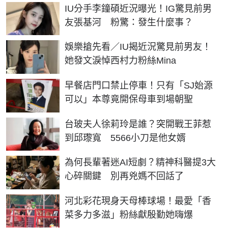
IU分手李鐘碩近況曝光！IG驚見前男
友張基河 粉驚：發生什麼事？
娛樂搶先看／IU揭近況驚見前男友！
她發文淚悼西村力粉絲Mina
早餐店門口禁止停車！只有「SJ始源
可以」本尊竟開保母車到場朝聖
台玻夫人徐莉玲是誰？突開戰王菲惹
到邱瓈寬 5566小刀是他女婿
為何長輩著迷AI短劇？精神科醫提3大
心碎關鍵 別再兇媽不回話了
河北彩花現身天母棒球場！最愛「香
菜多力多滋」粉絲獻殷勤她嗨爆