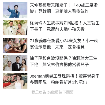
宋仲基被爆又離婚了！「40歲二度婚
變」登韓網 真相讓人看傻氣炸
徐莉玲人生故事宛如8點檔！大三就生
下長子 竟遭前夫騙小孩夭折
71歲姜厚任認愛小24歲女友！小一就
寫信示愛他：未來一定會相見
徐子翔和台玻沒關係？徐莉玲大三生
下他 繼父林伯實把他當親兒子
Joeman前員工彥瑋跳槽！驚喜現身李
多慧團隊 粉絲看新片1秒認出
我是廣告 請繼續往下閱讀