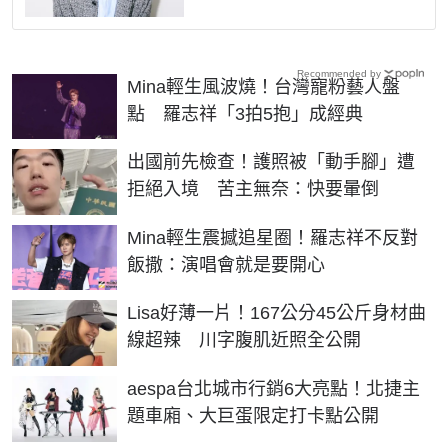
Recommended by
Mina輕生風波燒！台灣寵粉藝人盤
點 羅志祥「3拍5抱」成經典
出國前先檢查！護照被「動手腳」遭
拒絕入境 苦主無奈：快要暈倒
Mina輕生震撼追星圈！羅志祥不反對
飯撒：演唱會就是要開心
Lisa好薄一片！167公分45公斤身材曲
線超辣 川字腹肌近照全公開
aespa台北城市行銷6大亮點！北捷主
題車廂、大巨蛋限定打卡點公開