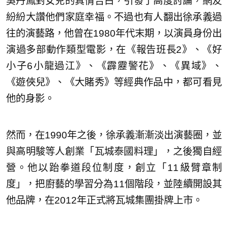
吳丹鳳對女兒的真情告白，引發了高度討論，網友
紛紛大讚他們家庭幸福。不過也有人翻出徐承義過
往的演藝路，他曾在1980年代末期，以演員身份出
演過多部動作類型電影，在《報告班長2》、《好
小子6小龍過江》、《霹靂警花》、《異域》、
《遊俠兒》、《大賭秀》等經典作品中，都可看見
他的身影。
然而，在1990年之後，徐承義漸漸淡出演藝圈，並
與高明駿等人創業「瓦城泰國料理」，之後獨自經
營。他以跆拳道段位制度，創立「11級臂章制
度」，把廚藝的學習分為11個階段，並陸續開設其
他品牌，在2012年正式將瓦城集團掛牌上市。