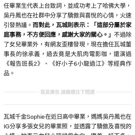
任畢業生代表上台致詞，並成功考上了哈佛大學，
吳丹鳳也在社群中分享了驕傲與喜悅的心情，火速
引發熱議。
而對此，瓦城則表示：「這部分屬於家
庭事務，不方便回應，感謝大家的關心。」
不過除
了女兒畢業外，有網友歪樓發現，現在擔任瓦城董
事長的徐承義，過去竟是大肌肉電影咖，還演過
《報告班長2》、《好小子6小龍過江》等經典作
品。
我是廣告 請繼續往下閱讀
瓦城千金Sophie在近日高中畢業，媽媽吳丹鳳也在
IG分享多張女兒的畢業照，並透露了驕傲及喜悅的