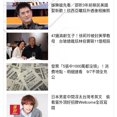
娛樂搶先看／邵昕3年前移民美國
娶新歡！欣西亞曬尪外遇後相擁照
47歲高齡生子！徐莉玲被封美學教
母 台玻總裁尪林伯實砸11億相挺
發票「5張中1000萬都沒領」！消
費地點、明細速看 9/7不領全充
公
日本男星中間淳太台灣考英文 偷
看窗外頂好招牌Wellcome全班寫
錯