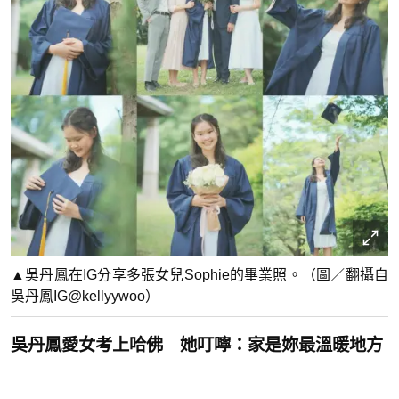
▲吳丹鳳在IG分享多張女兒Sophie的畢業照。（圖／翻攝自
吳丹鳳IG@kellyywoo）
吳丹鳳愛女考上哈佛 她叮嚀：家是妳最溫暖地方