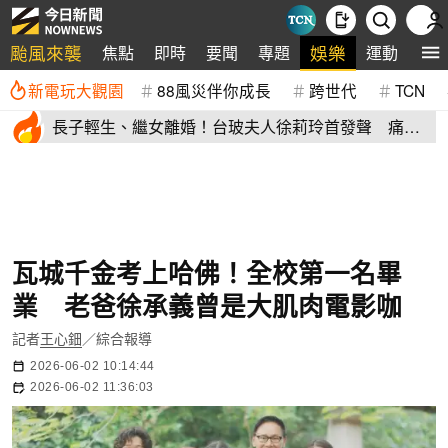
颱風來襲
娛樂
焦點
即時
要聞
專題
運動
全
新電玩大觀園
88風災伴你成長
跨世代
TCN
長子輕生、繼女離婚！台玻夫人徐莉玲首發聲 痛揭
徐子翔逝世真相
瓦城千金考上哈佛！全校第一名畢
業 老爸徐承義曾是大肌肉電影咖
記者
王心鈿
／綜合報導
2026-06-02 10:14:44
2026-06-02 11:36:03