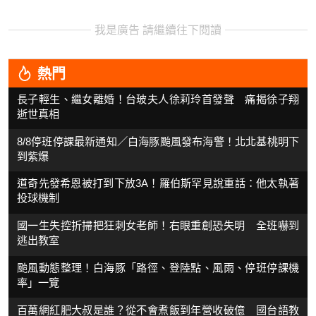
我是廣告 請繼續往下閱讀
熱門
長子輕生、繼女離婚！台玻夫人徐莉玲首發聲 痛揭徐子翔
逝世真相
8/8停班停課最新通知／白海豚颱風發布海警！北北基桃明下
到紫爆
道奇先發希恩被打到下放3A！羅伯斯罕見說重話：他太執著
投球機制
國一生失控折掃把狂刺女老師！右眼重創恐失明 全班嚇到
逃出教室
颱風動態整理！白海豚「路徑、登陸點、風雨、停班停課機
率」一覽
百萬網紅肥大叔是誰？從不會煮飯到年營收破億 國台語教