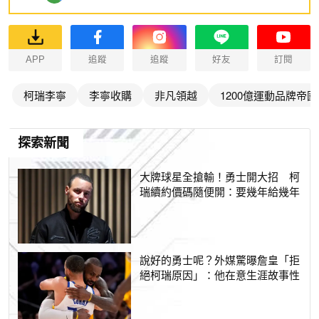
APP
追蹤
追蹤
好友
訂閱
柯瑞李寧
李寧收購
非凡領越
1200億運動品牌帝國
探索新聞
大牌球星全搶輸！勇士開大招 柯
瑞續約價碼隨便開：要幾年給幾年
說好的勇士呢？外媒驚曝詹皇「拒
絕柯瑞原因」：他在意生涯故事性