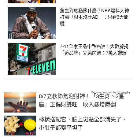
詹皇到底猶豫什麼？NBA爆料大神
打臉「根本沒等AD」：只看3大關
鍵
7-11全家王品中致癌油！大數據揭
「這品牌」完美閃過：7萬人讚爆
Recommended by
8/7立秋節氣迎財神！「3生肖、3星
座」正偏財雙旺 收入暴增賺翻
PR
檸檬搭配它，臉上斑點全部消失了，
小肚子都變平坦了