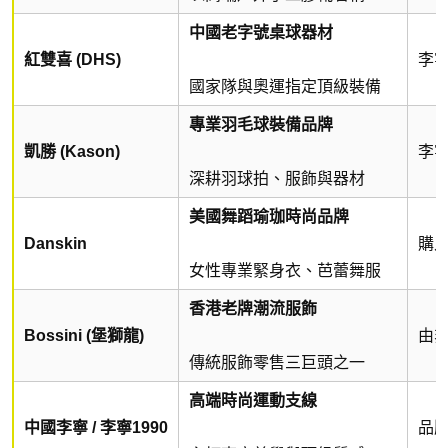
中國老字號桌球器材
紅雙喜 (DHS)
李
國家隊與奧運指定頂級裝備
專業羽毛球裝備品牌
凱勝 (Kason)
李
深耕羽球拍、服飾與器材
美國舞蹈瑜珈時尚品牌
Danskin
購
女性專業緊身衣、芭蕾舞服
香港老牌潮流服飾
Bossini (堡獅龍)
由
傳統服飾零售三巨頭之一
高端時尚運動支線
中國李寧 / 李寧1990
品