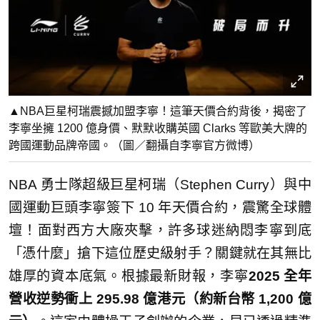
▲NBA巨星柯瑞震撼加盟李寧！這筆天價合約背後，揭密了
李寧坐擁 1200 億身價、默默收購英國 Clarks 等歐美大牌的
跨國運動品牌帝國。（圖／翻攝自李寧官方微博）
NBA 勇士隊超級巨星柯瑞（Stephen Curry）與中
國運動巨頭李寧簽下 10 年天價合約，震驚全球體
壇！面對西方大廠夾擊，許多球迷納悶李寧到底
「憑什麼」搶下這位歷史級射手？關鍵就在其無比
雄厚的資本底氣。根據最新財報，李寧
2025 全年
營收逆勢衝上 295.98 億港元（約新台幣 1,200 億