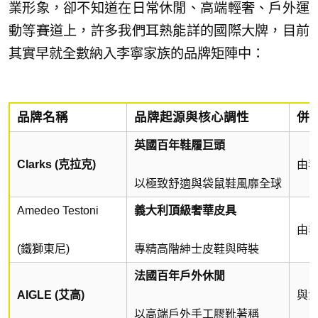
業形象，卻不知道在日常休閒、高端輕奢、戶外運
動等賽道上，許多我們耳熟能詳的國際大牌，目前
其實早就全數納入李寧家族的品牌矩陣中：
品牌名稱
品牌起源與核心調性
併
英國百年鞋履巨頭
Clarks (克拉克)
由
以極致舒適與袋鼠鞋風靡全球
Amedeo Testoni
義大利頂級奢華皮具
由
(鐵獅東尼)
專精高階紳士皮鞋與時裝
法國百年戶外休閒
AIGLE (艾高)
與
以高端戶外手工膠靴著稱