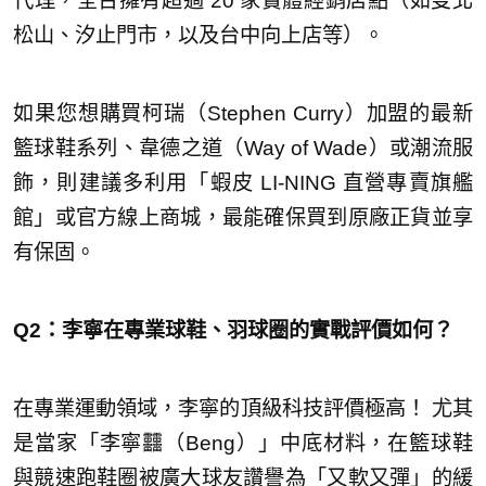
代理，全台擁有超過 20 家實體經銷店點（如雙北
松山、汐止門市，以及台中向上店等）。
如果您想購買柯瑞（Stephen Curry）加盟的最新
籃球鞋系列、韋德之道（Way of Wade）或潮流服
飾，則建議多利用「蝦皮 LI-NING 直營專賣旗艦
館」或官方線上商城，最能確保買到原廠正貨並享
有保固。
Q2：李寧在專業球鞋、羽球圈的實戰評價如何？
在專業運動領域，李寧的頂級科技評價極高！ 尤其
是當家「李寧䨻（Beng）」中底材料，在籃球鞋
與競速跑鞋圈被廣大球友讚譽為「又軟又彈」的緩