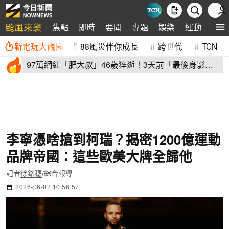
颱風來襲
焦點
即時
要聞
專題
娛樂
運動
全球
新電玩大觀園
88風災伴你成長
跨世代
TCN
97萬網紅「肥大叔」46歲猝逝！3天前「最後身影」
曝光 粉絲不捨
李寧憑啥搶到柯瑞？揭密1200億運動
品牌帝國：這些歐美大牌全歸他
記者
徐銘穗
/綜合報導
2026-06-02 10:56:57