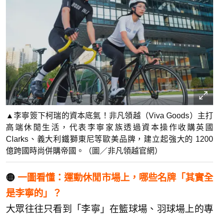
▲李寧簽下柯瑞的資本底氣！非凡領越（Viva Goods）主打
高端休閒生活，代表李寧家族透過資本操作收購英國
Clarks、義大利鐵獅東尼等歐美品牌，建立起強大的 1200
億跨國時尚併購帝國。（圖／非凡領越官網）
🟡
一圖看懂：運動休閒市場上，哪些名牌「其實全
是李寧的」？
大眾往往只看到「李寧」在籃球場、羽球場上的專