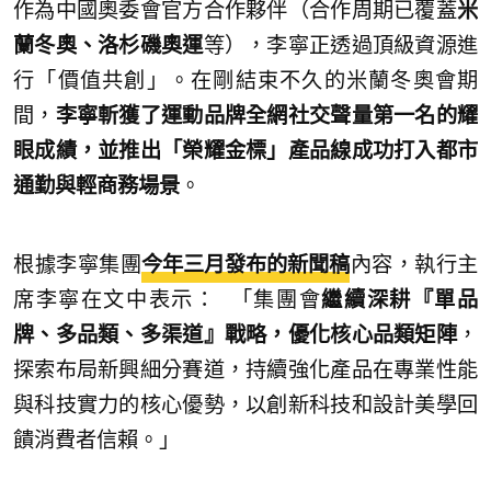
作為中國奧委會官方合作夥伴（合作周期已覆蓋
米
蘭冬奧、洛杉磯奧運
等），李寧正透過頂級資源進
行「價值共創」。在剛結束不久的米蘭冬奧會期
間，
李寧斬獲了運動品牌全網社交聲量第一名的耀
眼成績，並推出「榮耀金標」產品線成功打入都市
通勤與輕商務場景
。
根據李寧集團
今年三月發布的新聞稿
內容，執行主
席李寧在文中表示： 「集團會
繼續深耕『單品
牌、多品類、多渠道』戰略，優化核心品類矩陣
，
探索布局新興細分賽道，持續強化產品在專業性能
與科技實力的核心優勢，以創新科技和設計美學回
饋消費者信賴。」