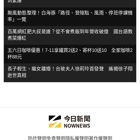
到紫爆
颱風動態整理！白海豚「路徑、登陸點、風雨、停班停課機
率」一覽
百萬網紅肥大叔是誰？從不會煮飯到年營收破億 國台語教
煮菜爆紅
五六日咖啡優惠！7-11拿鐵買2送2、寄杯10送10 全家咖啡2
杯88元
長子輕生、繼女離婚！台玻夫人徐莉玲首發聲 痛揭徐子翔
逝世真相
防詐聲明
免責聲明
隱私權聲明
著作權聲明