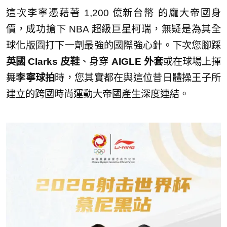
這次李寧憑藉著 1,200 億新台幣 的龐大帝國身
價，成功搶下 NBA 超級巨星柯瑞，無疑是為其全
球化版圖打下一劑最強的國際強心針。下次您腳踩
英國 Clarks 皮鞋
、身穿
AIGLE 外套
或在球場上揮
舞
李寧球拍
時，您其實都在與這位昔日體操王子所
建立的跨國時尚運動大帝國產生深度連結。