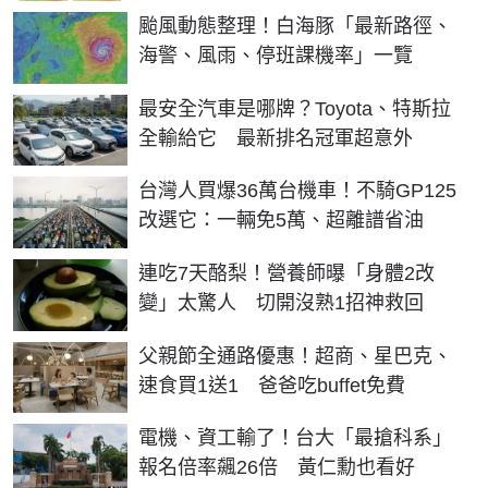
颱風動態整理！白海豚「最新路徑、
海警、風雨、停班課機率」一覽
最安全汽車是哪牌？Toyota、特斯拉
全輸給它 最新排名冠軍超意外
台灣人買爆36萬台機車！不騎GP125
改選它：一輛免5萬、超離譜省油
連吃7天酪梨！營養師曝「身體2改
變」太驚人 切開沒熟1招神救回
父親節全通路優惠！超商、星巴克、
速食買1送1 爸爸吃buffet免費
電機、資工輸了！台大「最搶科系」
報名倍率飆26倍 黃仁勳也看好