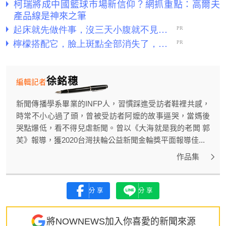
柯瑞將成中國籃球市場新信仰？網抓重點：高爾夫
產品線是神來之筆
徐銘穗
編輯記者
新聞傳播學系畢業的INFP人，習慣踩進受訪者鞋裡共感，
時常不小心過了頭，曾被受訪者阿嬤的故事逼哭，當媽後
哭點爆低，看不得兒虐新聞。曾以《大海就是我的老闆 郭
芙》報導，獲2020台灣扶輪公益新聞金輪獎平面報導佳...
作品集
分享
分享
將NOWNEWS加入你喜愛的新聞來源