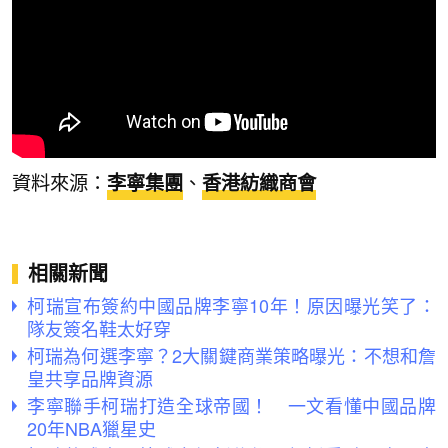
資料來源：
李寧集團
、
香港紡織商會
相關新聞
柯瑞宣布簽約中國品牌李寧10年！原因曝光笑了：
隊友簽名鞋太好穿
柯瑞為何選李寧？2大關鍵商業策略曝光：不想和詹
皇共享品牌資源
李寧聯手柯瑞打造全球帝國！ 一文看懂中國品牌
20年NBA獵星史