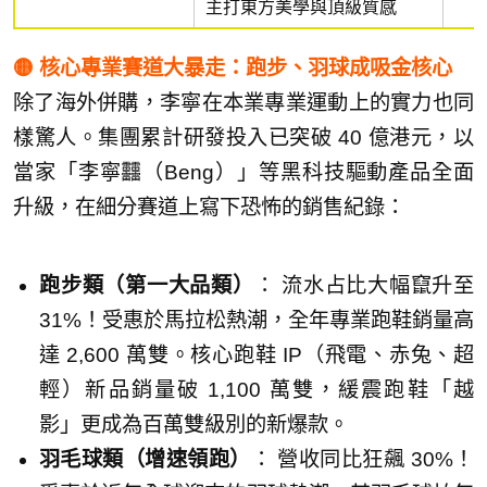
主打東方美學與頂級質感
🟡 核心專業賽道大暴走：跑步、羽球成吸金核心
除了海外併購，李寧在本業專業運動上的實力也同
樣驚人。集團累計研發投入已突破 40 億港元，以
當家「李寧䨻（Beng）」等黑科技驅動產品全面
升級，在細分賽道上寫下恐怖的銷售紀錄：
跑步類（第一大品類）
： 流水占比大幅竄升至
31%！受惠於馬拉松熱潮，全年專業跑鞋銷量高
達 2,600 萬雙。核心跑鞋 IP（飛電、赤兔、超
輕）新品銷量破 1,100 萬雙，緩震跑鞋「越
影」更成為百萬雙級別的新爆款。
羽毛球類（增速領跑）
： 營收同比狂飆 30%！