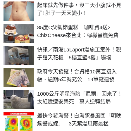
PR
起床就先做件事，沒三天小腹就不見
了! 肚子一天天變小！
85度C父親節蛋糕！咖啡買4送2
ChizCheese來台北：檸檬蛋糕免費
快訊／南港LaLaport爆施工意外！親
子館天花板「5樓直墜3樓」嚇壞
政府今天發錢！合資格10萬直接入
帳、逾期5年就充公 19筆錢連發
1000公斤明星海豹「尼爾」回來了！
太紅險遭安樂死 萬人逆轉結局
最快今發海警！白海豚暴風圈「明晚
觸警戒線」 3天紫爆風雨最猛