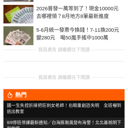
2026普發一萬等到了！現金10000元
去哪裡領？8月地方8筆最新進度
5-6月統一發票今換錢！7-11換200元
變280元 喝50嵐手搖中1000萬
我是廣告 請繼續往下閱讀
我是廣告 請繼續往下閱讀
熱門
國一生失控折掃把狂刺女老師！右眼重創恐失明 全班嚇到
逃出教室
8/8停班停課最新通知／白海豚颱風發布海警！北北基桃明下