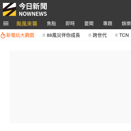
颱風來襲
焦點
即時
要聞
專題
娛樂
新電玩大觀園
88風災伴你成長
跨世代
TCN