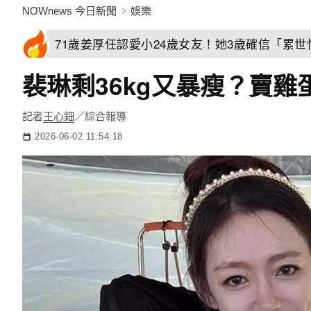
NOWnews 今日新聞
娛樂
71歲姜厚任認愛小24歲女友！她3歲確信「累
裴琳剩36kg又暴瘦？賣
記者
王心鈿
／綜合報導
2026-06-02 11:54:18