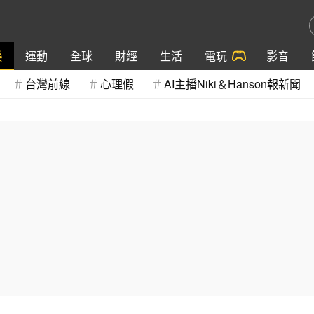
樂
運動
全球
財經
生活
電玩
影音
台灣前線
心理假
AI主播Niki＆Hanson報新聞