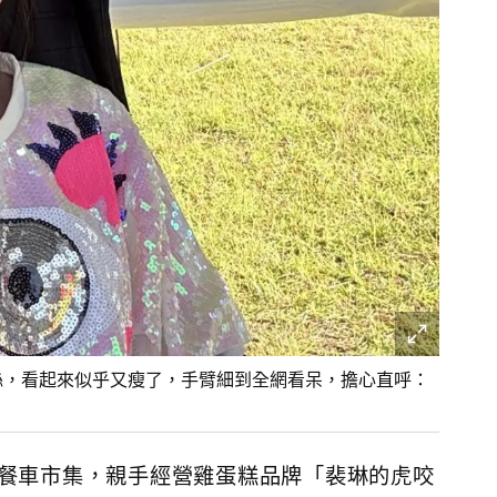
粉絲，看起來似乎又瘦了，手臂細到全網看呆，擔心直呼：
入餐車市集，親手經營雞蛋糕品牌「裴琳的虎咬