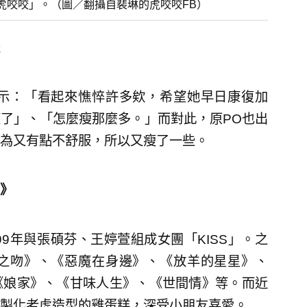
虎咬咬」。（圖／翻攝自裴琳的虎咬咬FB）
示：「看起來憔悴許多欸，希望她早日康復加
了」、「怎麼瘦那麼多。」而對此，原PO也出
為又有點不舒服，所以又瘦了一些。
》
9年與張碩芬、王婷萱組成女團「KISS」。之
之吻》、《惡魔在身邊》、《放羊的星星》、
《娘家》、《甘味人生》、《世間情》等。而近
製化老虎造型的雞蛋糕，深受小朋友喜愛。