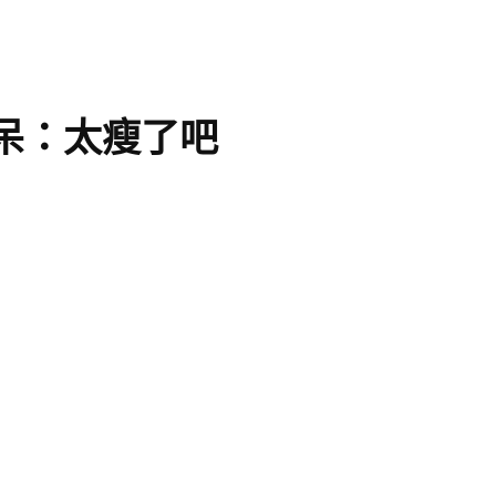
呆：太瘦了吧