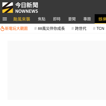
颱風來襲
娛
焦點
即時
要聞
專題
新電玩大觀園
88風災伴你成長
跨世代
TCN