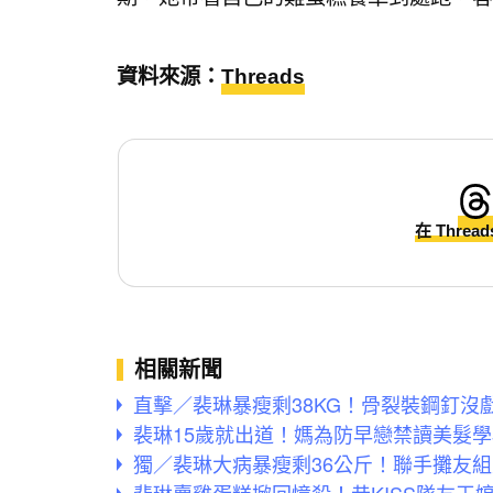
資料來源：
Threads
在 Threa
相關新聞
直擊／裴琳暴瘦剩38KG！骨裂裝鋼釘沒
裴琳15歲就出道！媽為防早戀禁讀美髮
獨／裴琳大病暴瘦剩36公斤！聯手攤友
裴琳賣雞蛋糕掀回憶殺！昔KISS隊友王