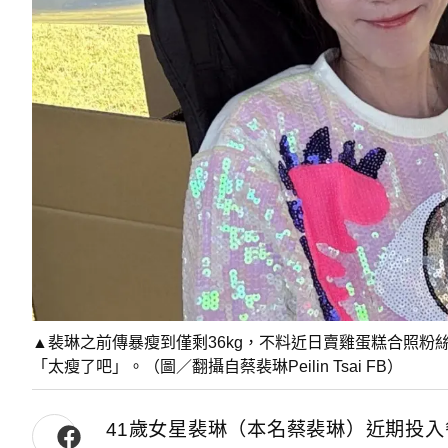
▲裴琳之前傳暴瘦到僅剩36kg，不料近日賣雞蛋糕合照
「太瘦了吧」。（圖／翻攝自蔡裴琳Peilin Tsai FB）
41歲女星裴琳（本名蔡裴琳）近期投