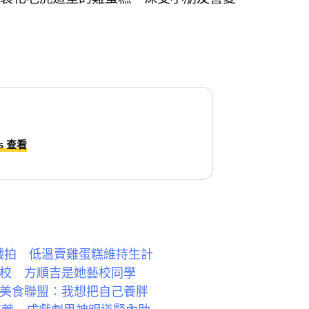
ds 查看
戲拍 低溫賣雞蛋糕維持生計
學校 方順吉是她藝校同學
組美食聯盟：我想把自己養胖
婷萱 成戲劇男神明道賢內助