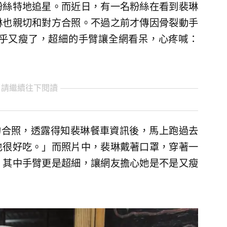
粉絲特地追星。而近日，有一名粉絲在看到裴琳
琳也親切和對方合照。不過之前才傳因骨裂動手
似乎又瘦了，超細的手臂讓全網看呆，心疼喊：
 請繼續往下閱讀
琳的合照，透露得知裴琳餐車資訊後，馬上跑過去
也很好吃。」而照片中，裴琳戴著口罩，穿著一
，其中手臂更是超細，讓網友擔心她是不是又瘦