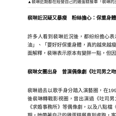
▲裴琳近期都在經營自己的雞蛋糕餐車「裴琳的
裴琳近況疑又暴瘦 粉絲擔心：保重身體
許多人看到裴琳近況後，都紛紛擔心表
油」、「要好好保重身體，真的越來越瘦
面解釋，裴琳表示原本有變胖一點，但因
裴琳女團出身 曾演偶像劇《吐司男之吻
裴琳過去以歌手身分踏入演藝圈，在199
後裴琳轉戰影視圈，曾出演過《吐司男
《求婚事務所》等偶像劇，以及八點檔
期，她帶著自己的雞蛋糕餐車到處跑，客