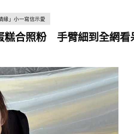
世情緣」小一寫信示愛
雞蛋糕合照粉 手臂細到全網看