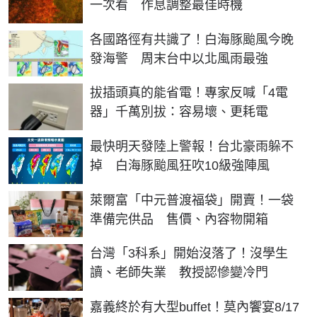
一次看 作息調整最佳時機
各國路徑有共識了！白海豚颱風今晚
發海警 周末台中以北風雨最強
拔插頭真的能省電！專家反喊「4電
器」千萬別拔：容易壞、更耗電
最快明天發陸上警報！台北豪雨躲不
掉 白海豚颱風狂吹10級強陣風
萊爾富「中元普渡福袋」開賣！一袋
準備完供品 售價、內容物開箱
台灣「3科系」開始沒落了！沒學生
讀、老師失業 教授認慘變冷門
嘉義終於有大型buffet！莫內饗宴8/17