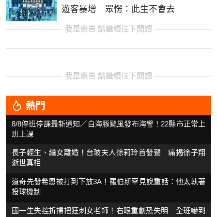
遊客暴增 眾愣：此生不會去
我是廣告 請繼續往下閱讀
我是廣告 請繼續往下閱讀
熱門
8/8停班停課最新通知／白海豚颱風發布海警！22縣市正常上
班上課
長子輕生、繼女離婚！台玻夫人徐莉玲首發聲 痛揭徐子翔
逝世真相
道奇先發希恩被打到下放3A！羅伯斯罕見說重話：他太執著
投球機制
國一生失控折掃把狂刺女老師！右眼重創恐失明 全班嚇到