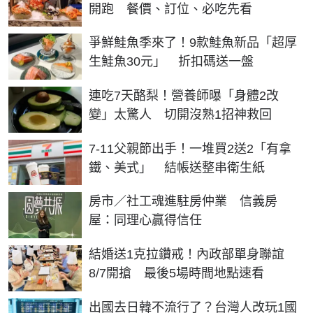
開跑 餐價、訂位、必吃先看
爭鮮鮭魚季來了！9款鮭魚新品「超厚
生鮭魚30元」 折扣碼送一盤
連吃7天酪梨！營養師曝「身體2改
變」太驚人 切開沒熟1招神救回
7-11父親節出手！一堆買2送2「有拿
鐵、美式」 結帳送整串衛生紙
房市／社工魂進駐房仲業 信義房
屋：同理心贏得信任
結婚送1克拉鑽戒！內政部單身聯誼
8/7開搶 最後5場時間地點速看
出國去日韓不流行了？台灣人改玩1國