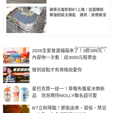
建築光電新制8/1上路！這面積新
案強制裝太陽能 建商：房價會漲
Recommended by
2026全家普渡福箱來了！3款399元、
內容物一次看：送3000元股票金
PR
做到這點才有資格說愛你
星巴克買一送一！草莓布蕾星冰樂新
品 泡泡瑪特MOLLY聯名超可愛
8/7立秋降臨！節氣由來、習俗、禁忌