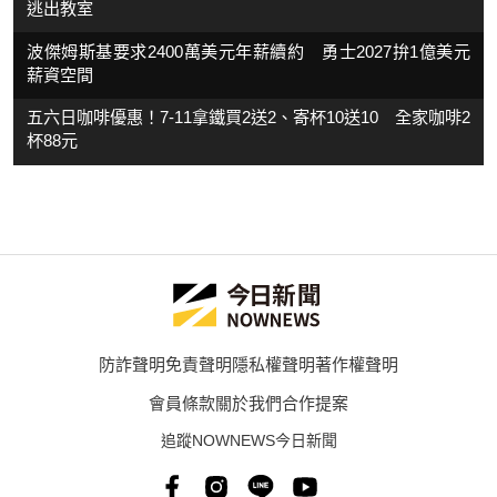
逃出教室
波傑姆斯基要求2400萬美元年薪續約 勇士2027拚1億美元
薪資空間
五六日咖啡優惠！7-11拿鐵買2送2、寄杯10送10 全家咖啡2
杯88元
防詐聲明
免責聲明
隱私權聲明
著作權聲明
會員條款
關於我們
合作提案
追蹤NOWNEWS今日新聞