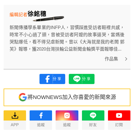
徐銘穗
編輯記者
新聞傳播學系畢業的INFP人，習慣踩進受訪者鞋裡共感，
時常不小心過了頭，曾被受訪者阿嬤的故事逼哭，當媽後
哭點爆低，看不得兒虐新聞。曾以《大海就是我的老闆 郭
芙》報導，獲2020台灣扶輪公益新聞金輪獎平面報導佳...
作品集
分享
分享
將NOWNEWS加入你喜愛的新聞來源
APP
追蹤
追蹤
好友
訂閱