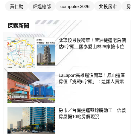
黃仁勳
輝達總部
computex2026
北投房市
房
探索新聞
北環段最後精華！蘆洲捷運宅房價
估6字頭 國泰愛山林28家搶卡位
LaLaport高雄還沒開幕！鳳山這區
房價「挑戰5字頭」：這類人買爆
房市／台南捷運藍線將動工 信義
房屋揭10站房價現況