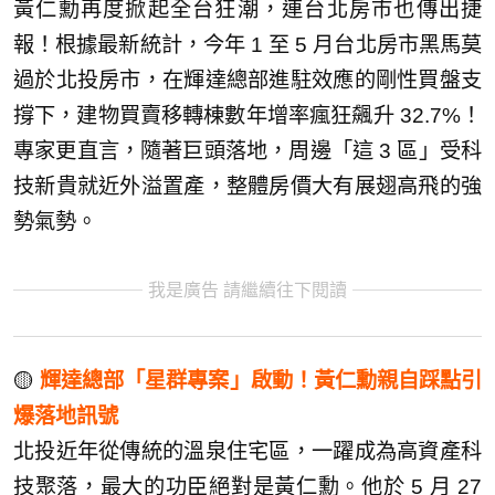
黃仁勳再度掀起全台狂潮，連台北房市也傳出捷
報！根據最新統計，今年 1 至 5 月台北房市黑馬莫
過於北投房市，在輝達總部進駐效應的剛性買盤支
撐下，建物買賣移轉棟數年增率瘋狂飆升 32.7%！
專家更直言，隨著巨頭落地，周邊「這 3 區」受科
技新貴就近外溢置產，整體房價大有展翅高飛的強
勢氣勢。
我是廣告 請繼續往下閱讀
🟡
輝達總部「星群專案」啟動！黃仁勳親自踩點引
爆落地訊號
北投近年從傳統的溫泉住宅區，一躍成為高資產科
技聚落，最大的功臣絕對是黃仁勳。他於 5 月 27