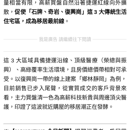
量相當有限，高薪買盤自然沿著捷運紅線向外擴
散，
促使「石牌、奇岩、復興崗」這 3 大傳統生活
住宅區，成為移居最前線
。
我是廣告 請繼續往下閱讀
這 3 大區域具備捷運沿線、頂級醫療（榮總與振
興）、高綠覆率生活環境，且房價總價帶相對可承
受。以復興崗一帶的線上建案「鄉林靜岡」為例，
目前銷售已步入尾聲，從實質成交的客戶背景來
看，主力買盤清一色為高薪科技新貴與周邊頂尖醫
護，印證了這波就近購屋的移居潮正在發酵。