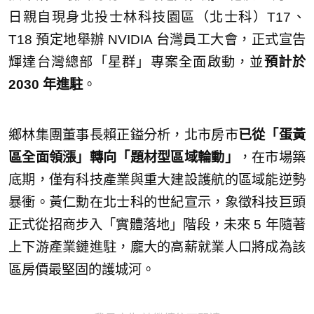
日親自現身北投士林科技園區（北士科）T17、
T18 預定地舉辦 NVIDIA 台灣員工大會，正式宣告
輝達台灣總部「星群」專案全面啟動，並
預計於
2030 年進駐
。
鄉林集團董事長賴正鎰分析，北市房市
已從「蛋黃
區全面領漲」轉向「題材型區域輪動」
，在市場築
底期，僅有科技產業與重大建設護航的區域能逆勢
暴衝。黃仁勳在北士科的世紀宣示，象徵科技巨頭
正式從招商步入「實體落地」階段，未來 5 年隨著
上下游產業鏈進駐，龐大的高薪就業人口將成為該
區房價最堅固的護城河。