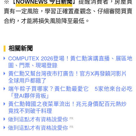
※【
NOWNEWS 今日新聞
】提醒消費者，房屋買
賣有一定風險，學習正確置產觀念、仔細審閱買賣
合約，才能將損失風險降至最低。
相關新聞
COMPUTEX 2026登場！黃仁勳演講直播、展區地
圖、門票、現場登錄
黃仁勳又幫台灣夜市打廣告！官方X再發饒河影片
全球用戶都餓了
端午粽子買哪家？黃仁勳最愛它 5家他來台必吃
「登AI夥伴背板」
黃仁勳韓國之夜菜單流出！兆元身價配百元熱炒
竟找不到破千料理