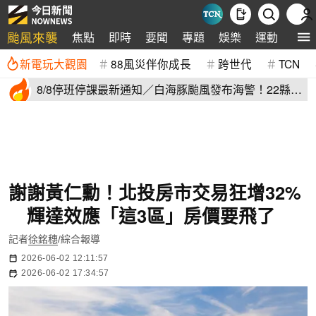
颱風來襲
焦點
即時
要聞
專題
娛樂
運動
全球
新電玩大觀園
88風災伴你成長
跨世代
TCN
8/8停班停課最新通知／白海豚颱風發布海警！22縣市
正常上班上課
謝謝黃仁勳！北投房市交易狂增32%
輝達效應「這3區」房價要飛了
記者
徐銘穗
/綜合報導
2026-06-02 12:11:57
2026-06-02 17:34:57