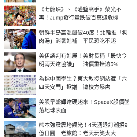
《七龍珠》、《灌籃高手》榮光不
再！Jump發行量跌破百萬迎危機
朝鮮半島高溫飆破40度！北韓推「狗
肉湯」消暑進補 平民恐吃不起
美伊談判有進展！美財長稱「最快今
明兩天達協議」 油價重挫逾5%
為擋中國學生？東大教授網站藏「六
四天安門」掀議 遭校方懲處
美股早盤輝達硬起來！SpaceX股價墜
落地球表面
熊本強震震垮觀光！4天湧退訂潮損9
億日圓 老旅館：老天玩笑太大