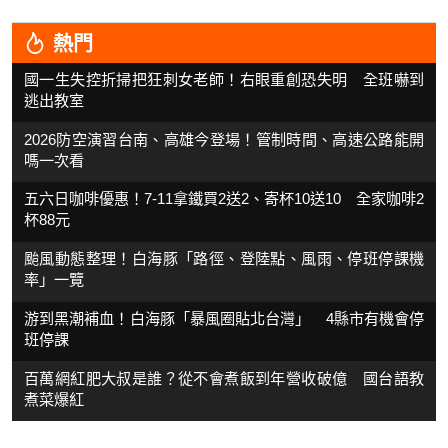
熱門
國一生失控折掃把狂刺女老師！右眼重創恐失明 全班嚇到
逃出教室
2026防空演習台南、高雄今登場！管制時間、高速公路能開
嗎一次看
五六日咖啡優惠！7-11拿鐵買2送2、寄杯10送10 全家咖啡2
杯88元
颱風動態整理！白海豚「路徑、登陸點、風雨、停班停課機
率」一覽
游到黑潮補血！白海豚「暴風圈貼北台灣」 4縣市有機會停
班停課
百萬網紅肥大叔是誰？從不會煮飯到年營收破億 國台語教
煮菜爆紅