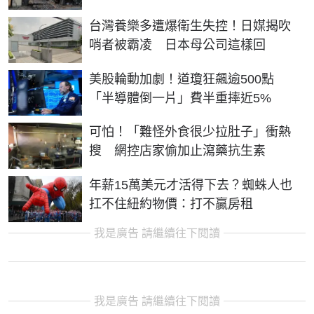
台灣養樂多遭爆衛生失控！日媒揭吹
哨者被霸凌 日本母公司這樣回
美股輪動加劇！道瓊狂飆逾500點
「半導體倒一片」費半重摔近5%
可怕！「難怪外食很少拉肚子」衝熱
搜 網控店家偷加止瀉藥抗生素
年薪15萬美元才活得下去？蜘蛛人也
扛不住紐約物價：打不贏房租
我是廣告 請繼續往下閱讀
我是廣告 請繼續往下閱讀