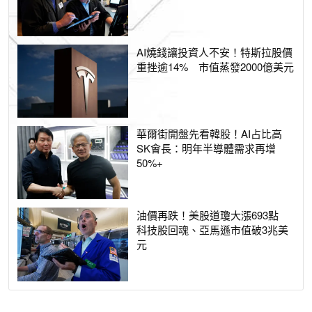
AI燒錢讓投資人不安！特斯拉股價
重挫逾14% 市值蒸發2000億美元
華爾街開盤先看韓股！AI占比高
SK會長：明年半導體需求再增
50%+
油價再跌！美股道瓊大漲693點
科技股回魂、亞馬遜市值破3兆美
元