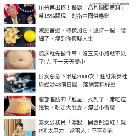
Recommended by
川普再出招！擬對「晶片關鍵原料」
祭15%關稅 劍指中國供應鏈
PR
減肥首選，檸檬加它，堅持一週，腰
細了，瘦到你懷疑人生
PR
起床就先做件事，沒三天小腹就不見
了! 肚子一天天變小！
日女惡意下單逾2000次！狂訂集英社
周邊涉43億日圓 落網竟稱紓壓
PR
腹部脂肪的「剋星」找到了，常吃這
幾物，吃走大肚囊，瘦出小蠻腰
泰女公務員「濃妝」開會照爆紅！疑
P圖太用力 當事人：不喜別看