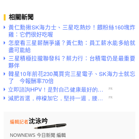
相關新聞
黃仁勳揪SK海力士、三星吃熱炒！餵粉絲160塊炸
雞：它們很好吃喔
怎麼看三星薪酬爭議？黃仁勳：員工薪水能多給就
盡可能給
三星積極拉攏聯發科？蔡力行：台積電仍是最重要
夥伴
韓星10年前花230萬買完三星電子、SK海力士就忘
了 今報酬率70倍
沈泳吟
編輯記者
NOWNEWS 今日新聞 編輯