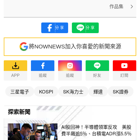
作品集
分享
分享
將NOWNEWS加入你喜愛的新聞來源
APP
追蹤
追蹤
好友
訂閱
三星電子
KOSPI
SK海力士
輝達
SK證券
探索新聞
AI股回神！半導體領軍反攻 美股
費半飆逾5％、台積電ADR漲5.5％