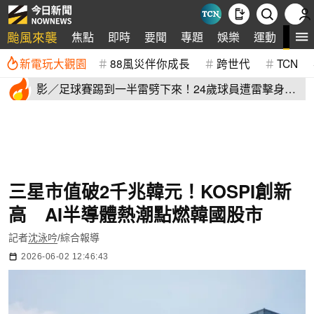
颱風來襲
全
焦點
即時
要聞
專題
娛樂
運動
新電玩大觀園
88風災伴你成長
跨世代
TCN
影／足球賽踢到一半雷劈下來！24歲球員遭雷擊身
亡 驚悚畫面曝
三星市值破2千兆韓元！KOSPI創新
高 AI半導體熱潮點燃韓國股市
記者
沈泳吟
/綜合報導
2026-06-02 12:46:43