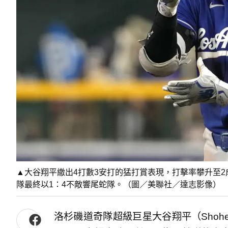
▲大谷翔平繳出4打數3安打的猛打賞表現，打擊率攀升至2
隊最終以1：4不敵響尾蛇隊。（圖／美聯社／達志影像）
洛杉磯道奇隊超級巨星大谷翔平（Shohei