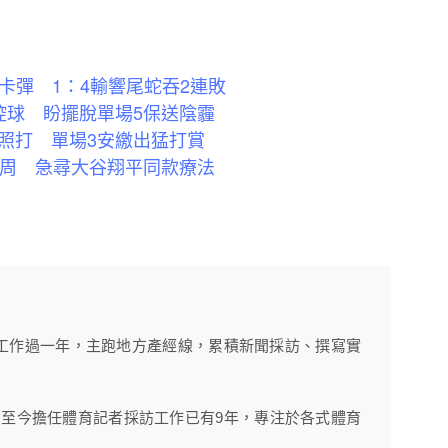
卡彈 1：4輸響尾蛇吞2連敗
控球 盼擺脫單場5保送陰霾
照打 單場3安繳出猛打賞
6周 急尋大谷翔平同款療法
工作過一年，主跑地方產經線，累積新聞採訪、撰寫實
》，至今擔任體育記者採訪工作已有9年，專注於各式體育