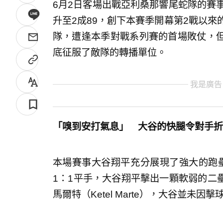
6月2日客場出戰亞利桑那響尾蛇隊的賽
升至2成89，創下本賽季開幕第2戰以來
隊，遭逢本季對戰系列賽的首場敗仗，
底征服了敵隊的轉播單位。
我是廣告
「嗅到安打氣息」 大谷的快腿令對手折
本場賽事大谷翔平充分展現了強大的跑
1：1平手，大谷翔平擊出一顆軟弱的二
馬爾特（Ketel Marte），大谷並未因