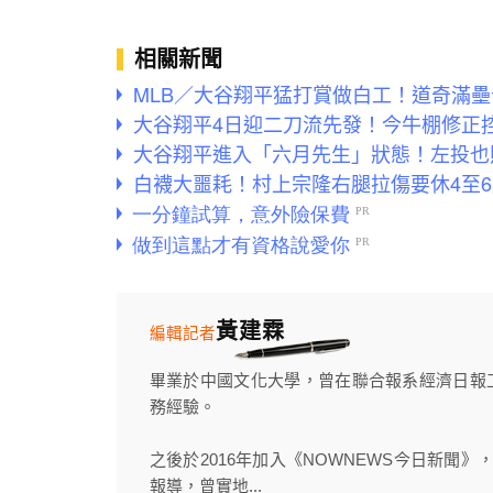
相關新聞
MLB／大谷翔平猛打賞做白工！道奇滿壘
大谷翔平4日迎二刀流先發！今牛棚修正
大谷翔平進入「六月先生」狀態！左投也
白襪大噩耗！村上宗隆右腿拉傷要休4至
黃建霖
編輯記者
畢業於中國文化大學，曾在聯合報系經濟日報
務經驗。
之後於2016年加入《NOWNEWS今日新聞
報導，曾實地...