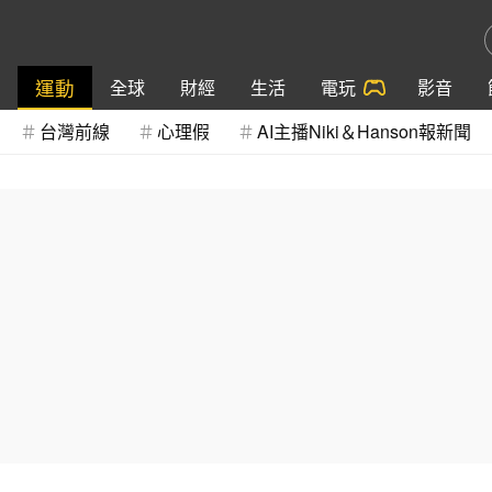
運動
全球
財經
生活
電玩
影音
台灣前線
心理假
AI主播Niki＆Hanson報新聞