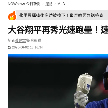
NOWnews 今日新聞
運動
MLB
弗里曼揮棒後突然被換下！道奇教頭急送檢查 
大谷翔平再秀光速跑壘！
記者
黃建霖
/綜合報導
2026-06-02 13:16:34