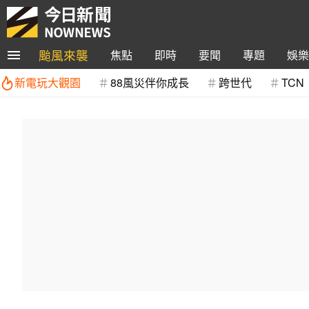
颱風來襲
焦點
即時
要聞
專題
娛樂
新電玩大觀園
88風災伴你成長
跨世代
TCN