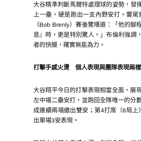
大谷精準判斷馬爾特處理球的姿勢，發
上一壘，硬是跑出一支內野安打。響尾蛇隊
（Bob Brenly）賽後驚嘆道：「他
息』時，更是特別驚人。」布倫利強調
者的快腿，確實無能為力。
打擊手感火燙 個人表現與團隊表現兩樣
大谷翔平今日的打擊表現相當全面，展現
左中場二壘安打，並跑回全隊唯一的分數
成連續兩場繳出雙安；第4打席（8局上
出單場3安表現。