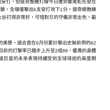
的安打，但道奇整體打線今日遭到響尾蛇先發左
uez）封鎖，全場僅擊出6支安打攻下1分。道奇總教練
示：「大谷打得非常好，可惜對方的守備非常出色，最
）」的美譽，過去曾在6月份累計擊出史無前例的62
目前的打擊率已穩步上升至2成89，優異的身體
級巨星的未來表現持續受到全球球迷的高度期