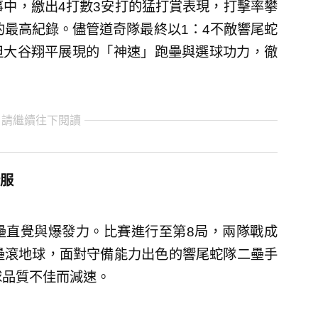
事中，繳出4打數3安打的猛打賞表現，打擊率攀
的最高紀錄。儘管道奇隊最終以1：4不敵響尾蛇
但大谷翔平展現的「神速」跑壘與選球功力，徹
 請繼續往下閱讀
服
壘直覺與爆發力。比賽進行至第8局，兩隊戰成
壘滾地球，面對守備能力出色的響尾蛇隊二壘手
擊球品質不佳而減速。