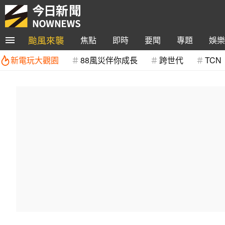
颱風來襲
焦點
即時
要聞
專題
娛樂
新電玩大觀園
88風災伴你成長
跨世代
TCN