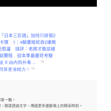
奇「日本三巨頭」加持只排第2
卡彈 1：4輸響尾蛇吞2連敗
法惹議 球評：老將才敢這樣
獄賽程 迎本季最嚴苛考驗
記者一職。
體，期望透過文字，傳遞更多運動場上的精采時刻。