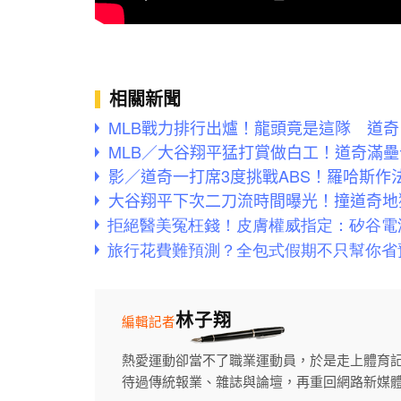
相關新聞
MLB戰力排行出爐！龍頭竟是這隊 道
MLB／大谷翔平猛打賞做白工！道奇滿壘
影／道奇一打席3度挑戰ABS！羅哈斯作
大谷翔平下次二刀流時間曝光！撞道奇地
林子翔
編輯記者
熱愛運動卻當不了職業運動員，於是走上體育
待過傳統報業、雜誌與論壇，再重回網路新媒