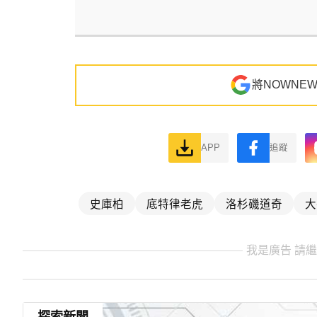
將NOWNE
APP
追蹤
史庫柏
底特律老虎
洛杉磯道奇
大
我是廣告 請