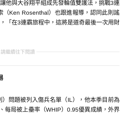
讓他與大谷翔平組成先發輪值雙護法，挑戰3連
森索（Ken Rosenthal）也跟進報導，認同此則謠
，「在3連霸旅程中，這將是道奇最後一次用財
 請繼續往下閱讀
易
刺）問題被列入傷兵名單（IL），他本季目前為
、每局被上壘率（WHIP）0.95優異成績，外界