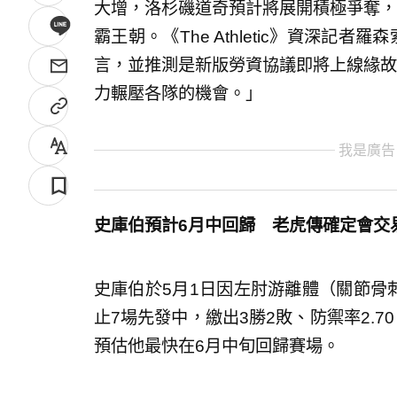
大增，洛杉磯道奇預計將展開積極爭奪，
霸王朝。《The Athletic》資深記者羅
言，並推測是新版勞資協議即將上線緣故
力輾壓各隊的機會。」
我是廣告
史庫伯預計6月中回歸 老虎傳確定會交
史庫伯於5月1日因左肘游離體（關節骨
止7場先發中，繳出3勝2敗、防禦率2.70
預估他最快在6月中旬回歸賽場。