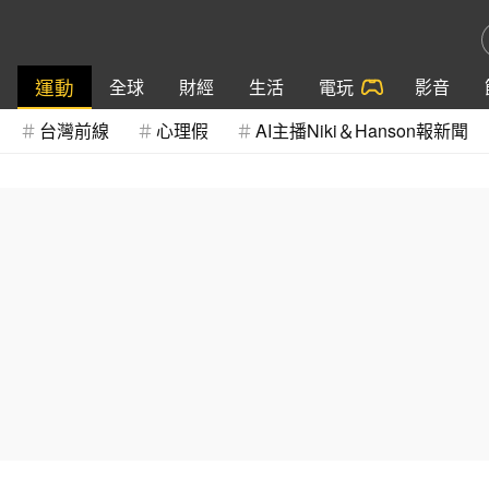
運動
全球
財經
生活
電玩
影音
台灣前線
心理假
AI主播Niki＆Hanson報新聞