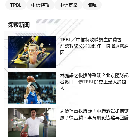
TPBL
中信特攻
中信育樂
陳暉
探索新聞
TPBL／中信特攻聘請主帥費雪！
前總教練莫米爾卸任 陳暉透露原
因
林庭謙之後換陳盈駿？北京隨隊記
者鬆口 傳TPBL開史上最大約搶
人
周儀翔重返職籃！中職酒駕如何懲
處？徐基麟、李育朋恐皆難再回歸