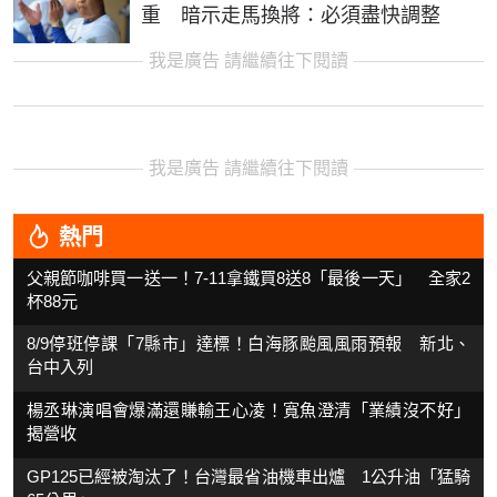
重 暗示走馬換將：必須盡快調整
我是廣告 請繼續往下閱讀
我是廣告 請繼續往下閱讀
熱門
父親節咖啡買一送一！7-11拿鐵買8送8「最後一天」 全家2
杯88元
8/9停班停課「7縣市」達標！白海豚颱風風雨預報 新北、
台中入列
楊丞琳演唱會爆滿還賺輸王心凌！寬魚澄清「業績沒不好」
揭營收
GP125已經被淘汰了！台灣最省油機車出爐 1公升油「猛騎