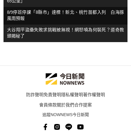
65公里」
8/9停班停課「8縣市」達標！新北、桃竹苗都入列 白海豚
風雨預報
大谷翔平盜壘失敗求挑戰被無視！網怒噴為何裝死？道奇教
頭揭秘了
防詐聲明
免責聲明
隱私權聲明
著作權聲明
會員條款
關於我們
合作提案
追蹤NOWNEWS今日新聞