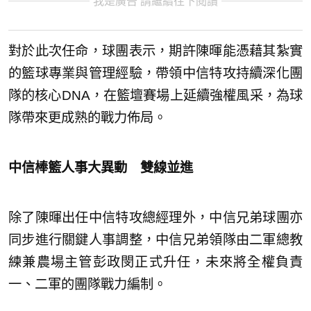
我是廣告 請繼續往下閱讀
對於此次任命，球團表示，期許陳暉能憑藉其紮實
的籃球專業與管理經驗，帶領中信特攻持續深化團
隊的核心DNA，在籃壇賽場上延續強權風采，為球
隊帶來更成熟的戰力佈局。
中信棒籃人事大異動 雙線並進
除了陳暉出任中信特攻總經理外，中信兄弟球團亦
同步進行關鍵人事調整，中信兄弟領隊由二軍總教
練兼農場主管彭政閔正式升任，未來將全權負責
一、二軍的團隊戰力編制。