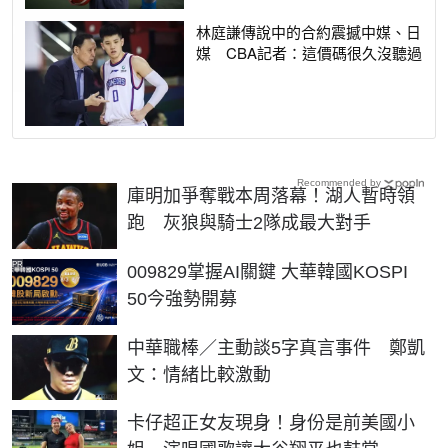
林庭謙傳說中的合約震撼中媒、日
媒 CBA記者：這價碼很久沒聽過
Recommended by
庫明加爭奪戰本周落幕！湖人暫時領
跑 灰狼與騎士2隊成最大對手
PR
009829掌握AI關鍵 大華韓國KOSPI
50今強勢開募
中華職棒／主動談5字真言事件 鄭凱
文：情緒比較激動
卡仔超正女友現身！身份是前美國小