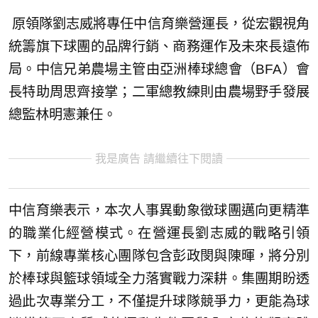
原領隊劉志威將專任中信育樂營運長，從宏觀視角
統籌旗下球團的品牌行銷、商務運作及未來長遠佈
局。中信兄弟農場主管由亞洲棒球總會（BFA）會
長特助周思齊接掌；二軍總教練則由農場野手發展
總監林明憲兼任。
我是廣告 請繼續往下閱讀
中信育樂表示，本次人事異動象徵球團邁向更精準
的職業化經營模式。在營運長劉志威的戰略引領
下，前線專業核心團隊包含彭政閔與陳暉，將分別
於棒球與籃球領域全力落實戰力深耕。集團期盼透
過此次專業分工，不僅提升球隊競爭力，更能為球