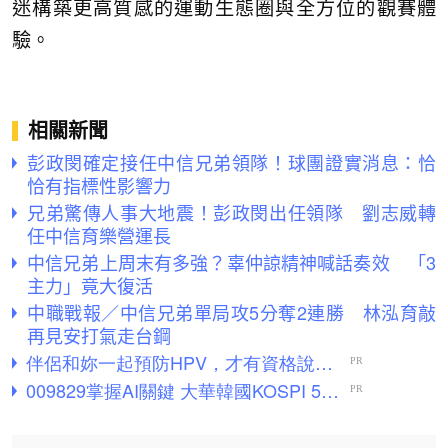
迷構築更高質感的運動生態圈與全方位的觀賽體
驗。
相關新聞
彭政閔確定接任中信兄弟領隊！球團證實消息：恰
恰有指標性影響力
兄弟驚傳人事大地震！彭政閔出任領隊 劉志威轉
任中信育樂營運長
中信兄弟上周末有多強？辜仲諒精神喊話奏效 「3
主力」竟大復活
中職戰報／中信兄弟單局攻5分奪2連勝 林泓育敲
再見安打氣走台鋼