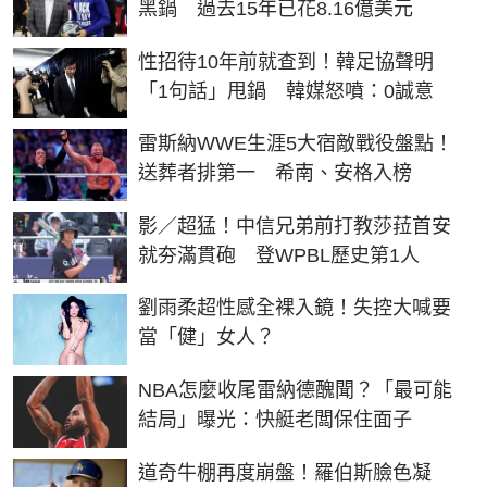
黑鍋 過去15年已花8.16億美元
性招待10年前就查到！韓足協聲明
「1句話」甩鍋 韓媒怒噴：0誠意
雷斯納WWE生涯5大宿敵戰役盤點！
送葬者排第一 希南、安格入榜
影／超猛！中信兄弟前打教莎菈首安
就夯滿貫砲 登WPBL歷史第1人
劉雨柔超性感全裸入鏡！失控大喊要
當「健」女人？
NBA怎麼收尾雷納德醜聞？「最可能
結局」曝光：快艇老闆保住面子
道奇牛棚再度崩盤！羅伯斯臉色凝