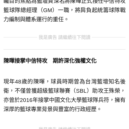
矚目的焦點為籃壇資深名將陳暉正式接任中信特攻
籃球隊總經理（GM）一職，將肩負起統籌球隊戰
力編制與體系運行的重任。
我是廣告 請繼續往下閱讀
陳暉接掌中信特攻 期許深化強權文化
現年48歲的陳暉，球員時期曾為台灣籃壇知名後
衛，不僅曾獲超級籃球聯賽（SBL）助攻王殊榮，
亦曾於2016年接掌中國文化大學籃球隊兵符，擁有
深厚的籃球專業背景與豐富的行政經歷。