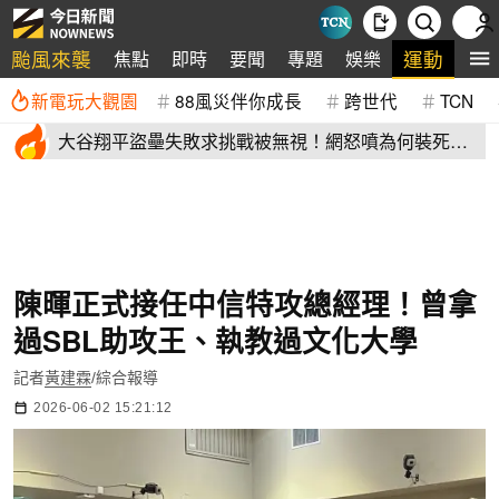
颱風來襲
運動
焦點
即時
要聞
專題
娛樂
全
新電玩大觀園
88風災伴你成長
跨世代
TCN
大谷翔平盜壘失敗求挑戰被無視！網怒噴為何裝死？
道奇教頭揭秘了
陳暉正式接任中信特攻總經理！曾拿
過SBL助攻王、執教過文化大學
記者
黃建霖
/綜合報導
2026-06-02 15:21:12