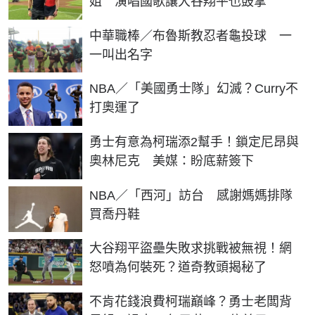
姐 演唱國歌讓大谷翔平也鼓掌
中華職棒／布魯斯教忍者龜投球 一
一叫出名字
NBA／「美國勇士隊」幻滅？Curry不
打奧運了
勇士有意為柯瑞添2幫手！鎖定尼昂與
奧林尼克 美媒：盼底薪簽下
NBA／「西河」訪台 感謝媽媽排隊
買喬丹鞋
大谷翔平盜壘失敗求挑戰被無視！網
怒噴為何裝死？道奇教頭揭秘了
不肯花錢浪費柯瑞巔峰？勇士老闆背