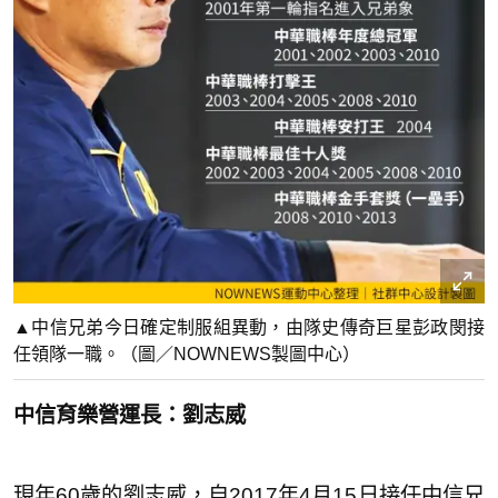
▲中信兄弟今日確定制服組異動，由隊史傳奇巨星彭政閔接
任領隊一職。（圖／NOWNEWS製圖中心）
中信育樂營運長：劉志威
現年60歲的劉志威，自2017年4月15日接任中信兄