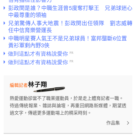
彭政閔是誰？中職生涯曾5度奪打擊王 兄弟球迷心
中最尊重的領袖
兄弟驚傳人事大地震！彭政閔出任領隊 劉志威轉
任中信育樂營運長
中職明星賽人氣王不是兄弟球員！富邦壟斷6位置
黃衫軍剩內野3俠
林子翔
編輯記者
熱愛運動卻當不了職業運動員，於是走上體育記者一職。
待過傳統報業、雜誌與論壇，再重回網路新媒體，期望透
過文字，傳遞更多運動場上的精采時刻。
作品集