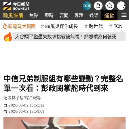
颱風來襲
運動
焦點
即時
要聞
專題
娛樂
全
新電玩大觀園
88風災伴你成長
跨世代
TCN
大谷翔平盜壘失敗求挑戰被無視！網怒噴為何裝死？
道奇教頭揭秘了
中信兄弟制服組有哪些變動？完整名
單一次看：彭政閔掌舵時代到來
記者
林子翔
/綜合報導
2026-06-02 15:51:12
2026-06-02 17:53:09