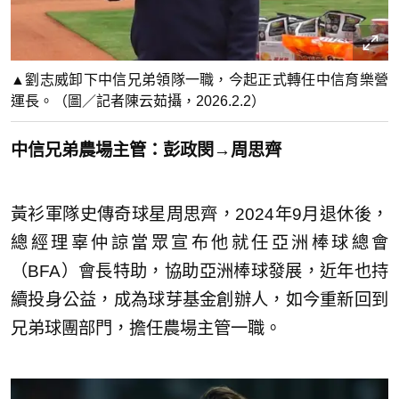
▲劉志威卸下中信兄弟領隊一職，今起正式轉任中信育樂營
運長。（圖／記者陳云茹攝，2026.2.2）
中信兄弟農場主管：彭政閔→周思齊
黃衫軍隊史傳奇球星周思齊，2024年9月退休後，
總經理辜仲諒當眾宣布他就任亞洲棒球總會
（BFA）會長特助，協助亞洲棒球發展，近年也持
續投身公益，成為球芽基金創辦人，如今重新回到
兄弟球團部門，擔任農場主管一職。