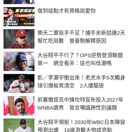
PR
做到這點才有資格說愛你
樂天二軍投手不足？捕手余新喆連2天
幫忙吃局數 曾豪駒解釋原因
大谷翔平不行了？OPS逆勢登頂聯盟
第一 網全看呆：這也叫低潮嗎
影／李灝宇衝出來！老虎水手5次觸身
球引爆板凳清空 2人遭驅逐
前塞爾提克中鋒坎特宣布投入2027年
WNBA選秀 發言嘲諷跨性別議題
大谷翔平領銜！2030年WBC日本陣容
預測出爐 19歲游擊大物成亮點