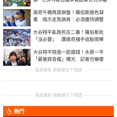
道奇牛棚再度崩盤！羅伯斯臉色凝
重 暗示走馬換將：必須盡快調整
大谷翔平亂跑死在二壘！羅伯斯批
「沒必要」 讚道奇捕手這點很棒
大谷翔平陪我一起還錢！水原一平
「最後錄音檔」曝光 記者也嚇傻
我是廣告 請繼續往下閱讀
我是廣告 請繼續往下閱讀
熱門