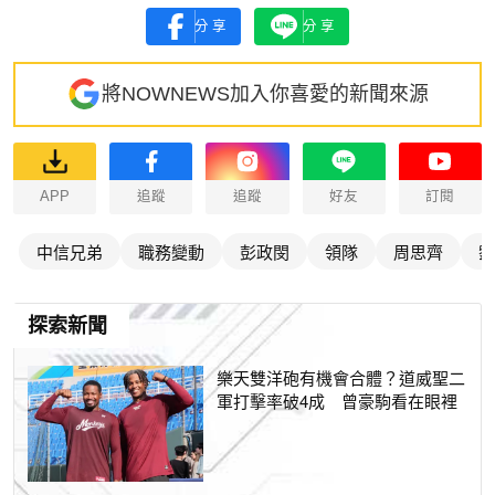
分享
分享
將NOWNEWS加入你喜愛的新聞來源
APP
追蹤
追蹤
好友
訂閱
中信兄弟
職務變動
彭政閔
領隊
周思齊
劉
探索新聞
樂天雙洋砲有機會合體？道威聖二
軍打擊率破4成 曾豪駒看在眼裡