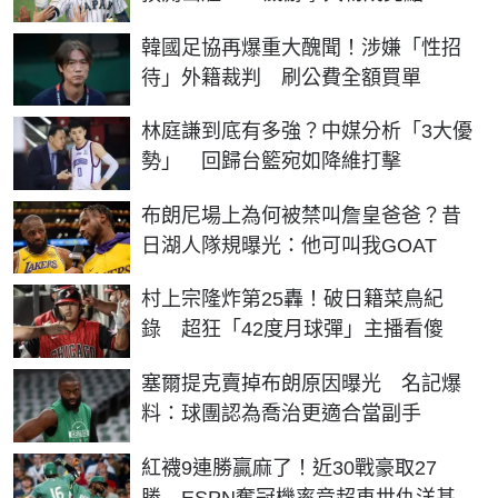
韓國足協再爆重大醜聞！涉嫌「性招
待」外籍裁判 刷公費全額買單
林庭謙到底有多強？中媒分析「3大優
勢」 回歸台籃宛如降維打擊
布朗尼場上為何被禁叫詹皇爸爸？昔
日湖人隊規曝光：他可叫我GOAT
村上宗隆炸第25轟！破日籍菜鳥紀
錄 超狂「42度月球彈」主播看傻
塞爾提克賣掉布朗原因曝光 名記爆
料：球團認為喬治更適合當副手
紅襪9連勝贏麻了！近30戰豪取27
勝 ESPN奪冠機率竟超車世仇洋基