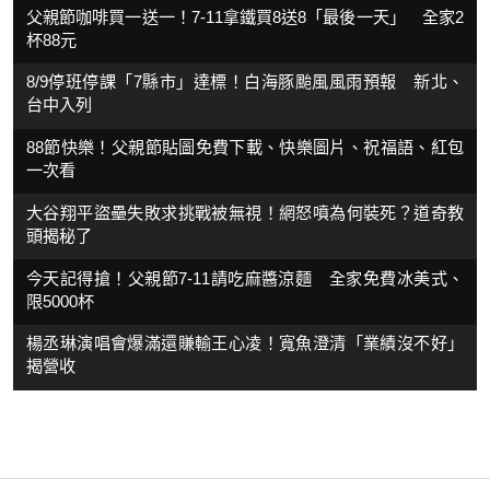
父親節咖啡買一送一！7-11拿鐵買8送8「最後一天」 全家2
杯88元
8/9停班停課「7縣市」達標！白海豚颱風風雨預報 新北、
台中入列
88節快樂！父親節貼圖免費下載、快樂圖片、祝福語、紅包
一次看
大谷翔平盜壘失敗求挑戰被無視！網怒噴為何裝死？道奇教
頭揭秘了
今天記得搶！父親節7-11請吃麻醬涼麵 全家免費冰美式、
限5000杯
楊丞琳演唱會爆滿還賺輸王心凌！寬魚澄清「業績沒不好」
揭營收