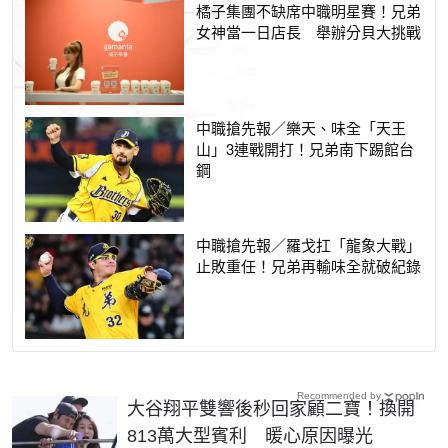
橘子集團不缺席中職明星賽！兄弟
女神當一日店長 舉辦分貝大挑戰
中職搶先報／樂天、味全「天王
山」3連戰開打！兄弟南下踢館台
鋼
中職搶先報／羅戈扛「龍象大戰」
止敗重任！兄弟再輸味全就破紀錄
Recommended by
大谷翔平雙響後秒回家顧二寶！換開
813萬大型賓利 暖心原因曝光