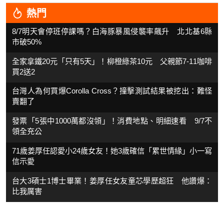
熱門
8/7明天會停班停課嗎？白海豚暴風侵襲率飆升 北北基6縣
市破50%
全家拿鐵20元「只有5天」！柳橙綠茶10元 父親節7-11咖啡
買2送2
台灣人為何買爆Corolla Cross？撞擊測試結果被挖出：難怪
賣翻了
發票「5張中1000萬都沒領」！消費地點、明細速看 9/7不
領全充公
71歲姜厚任認愛小24歲女友！她3歲確信「累世情緣」小一寫
信示愛
台大3碩士1博士畢業！姜厚任女友童芯學歷超狂 他讚爆：
比我厲害