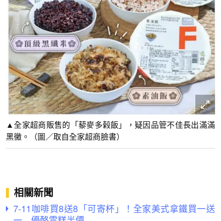
▲全家超商販售的「藜麥多榖飯」，疑因品管不佳長出滿滿
黑黴。（圖／取自全家超商臉書）
相關新聞
7-11咖啡買8送8「可寄杯」！全家美式拿鐵買一送
一 優酪雪糕半價