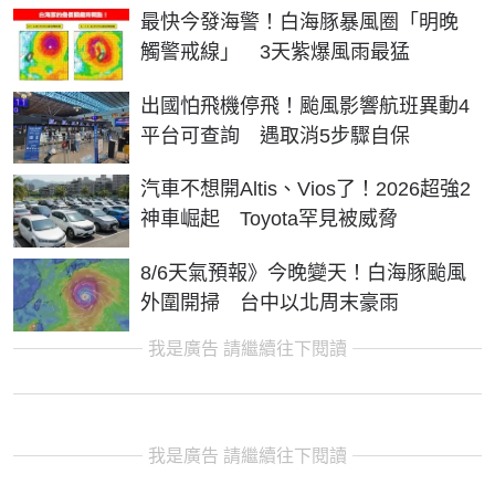
最快今發海警！白海豚暴風圈「明晚
觸警戒線」 3天紫爆風雨最猛
出國怕飛機停飛！颱風影響航班異動4
平台可查詢 遇取消5步驟自保
汽車不想開Altis、Vios了！2026超強2
神車崛起 Toyota罕見被威脅
8/6天氣預報》今晚變天！白海豚颱風
外圍開掃 台中以北周末豪雨
我是廣告 請繼續往下閱讀
我是廣告 請繼續往下閱讀